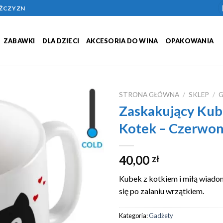
ĘŻCZYZN
ZABAWKI
DLA DZIECI
AKCESORIA DO WINA
OPAKOWANIA
STRONA GŁÓWNA
/
SKLEP
/
Zaskakujący Kub
Add to
Kotek – Czerwo
Wishlist
40,00
zł
Kubek z kotkiem i miłą wiado
się po zalaniu wrzątkiem.
Kategoria:
Gadżety