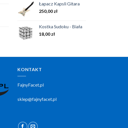
Łapacz Kapsli Gitara
250,00
zł
Kostka Sudoku - Biała
18,00
zł
KONTAKT
FajnyFacet.pl
sklep@fajnyfacet.pl