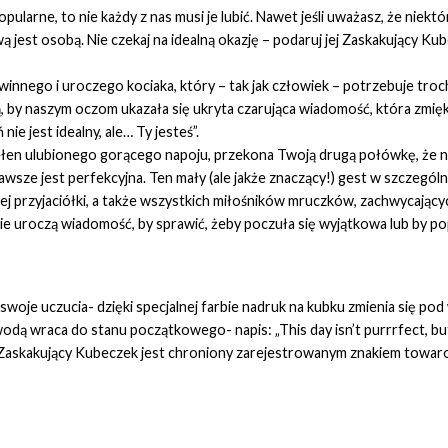
pularne, to nie każdy z nas musi je lubić. Nawet jeśli uważasz, że niek
ą jest osobą. Nie czekaj na idealną okazję – podaruj jej Zaskakujący K
innego i uroczego kociaka, który – tak jak człowiek – potrzebuje tro
 by naszym oczom ukazała się ukryta czarująca wiadomość, która zmiękc
ie jest idealny, ale… Ty jesteś”.
łen ulubionego gorącego napoju, przekona Twoją drugą połówkę, że ni
wsze jest perfekcyjna. Ten mały (ale jakże znaczący!) gest w szczegól
zej przyjaciółki, a także wszystkich miłośników mruczków, zachwycając
 uroczą wiadomość, by sprawić, żeby poczuła się wyjątkowa lub by popra
swoje uczucia- dzięki specjalnej farbie nadruk na kubku zmienia się po
dą wraca do stanu początkowego- napis: „This day isn’t purrrfect, but… 
u- Zaskakujący Kubeczek jest chroniony zarejestrowanym znakiem tow