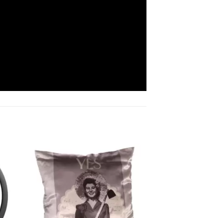
to
Add to
ist
Wishlist