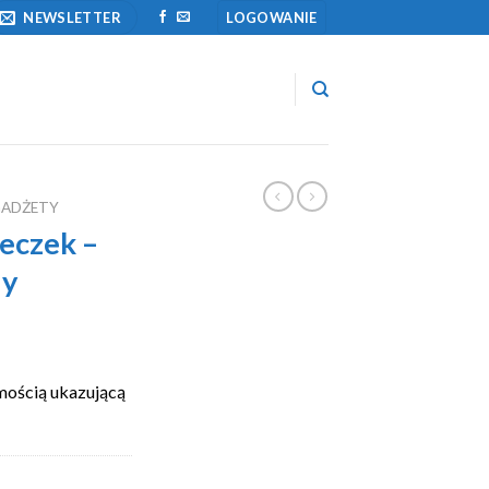
NEWSLETTER
LOGOWANIE
GADŻETY
eczek –
ny
mością ukazującą