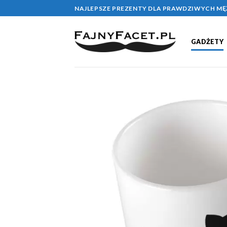
Skip
NAJLEPSZE PREZENTY DLA PRAWDZIWYCH M
to
content
GADŻETY