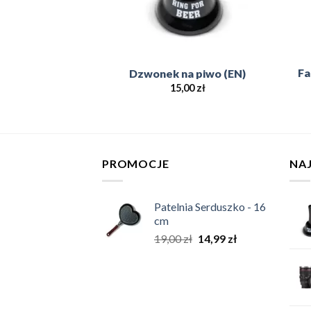
śnika Whisky
Fa
Dzwonek na piwo (EN)
 Who cares
15,00
zł
,00
zł
PROMOCJE
NA
Patelnia Serduszko - 16
cm
19,00
zł
14,99
zł