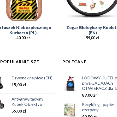
rtuszek Niebezpiecznego
Zegar Biologiczny Kobiet
Kucharza (PL)
(EN)
40,00
zł
59,00
zł
JPOPULARNIEJSZE
POLECANE
Dzwonek na piwo (EN)
LODOWY KUFEL 
piwa GADAJĄCY
15,00
zł
OTWIERACZ dla T
89,00
zł
Antygrawitacyjny
Kubek Obiektyw
Recykling - papier
czerpany
59,00
zł
40,00
zł