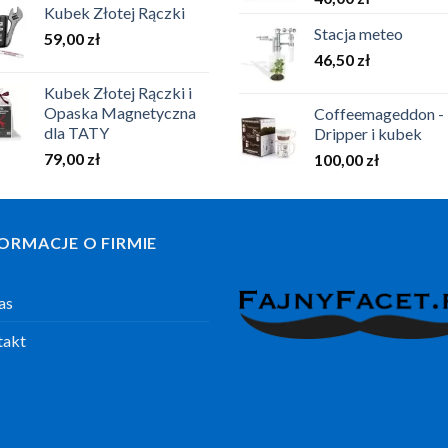
Kubek Złotej Rączki
Stacja meteo
59,00
zł
46,50
zł
Kubek Złotej Rączki i
Opaska Magnetyczna
Coffeemageddon -
dla TATY
Dripper i kubek
79,00
zł
100,00
zł
ORMACJE O FIRMIE
as
takt