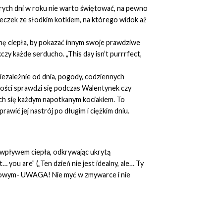
tórych dni w roku nie warto świętować, na pewno
ubeczek ze słodkim kotkiem, na którego widok aż
chę ciepła, by pokazać innym swoje prawdziwe
zy każde serducho. „This day isn’t purrrfect,
ezależnie od dnia, pogody, codziennych
ności sprawdzi się podczas Walentynek czy
ych się każdym napotkanym kociakiem. To
wić jej nastrój po długim i ciężkim dniu.
d wpływem ciepła, odkrywając ukrytą
you are” („Ten dzień nie jest idealny, ale… Ty
arowym- UWAGA! Nie myć w zmywarce i nie