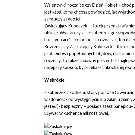
Walentynki, rocznice czy Dzień Kobiet – choć po
jest ktoś, komu chcesz powiedzieć, jak wyjątkow
zamruczy z radości!
Zaskakujący Kubeczek – Kotek przedstawia niew
oblicze. Wystarczy zalać kubeczek gorącą wodą,
but… you are” – co po polsku oznacza „Ten dzień n
Rozczulający Zaskakujący Kubeczek – Kotek, pe
problemów i popełnionych błędów, dla Ciebie za
rocznicy. To także zabawny prezent dla najleps
najlepszy sposób, by przekazać ukochanej osobie
W skrócie:
– kubeczek z kotkiem, który pomoże Ci wyrazić 
wiadomość- po wystygnięciu lub zalaniu zimną wo
jesteś”)- bezpieczny – posiada atest Sanepid
używać w kuchence mikrofalowej.