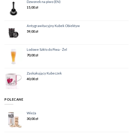
Dzwonek na piwo (EN)
15,00
zł
Antygrawitacyjny Kubek Obiektyw
59,00
zł
Lodowe Szkło do Piwa - Żel
70,00
zł
Zaskakujący Kubeczek
40,00
zł
POLECANE
Wieża
30,00
zł