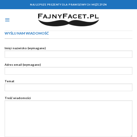
Skip
NAJLEPSZE PREZENTY DLA PRAWDZIWYCH MĘŻCZYZN
to
content
WYŚLIJ NAM WIADOMOŚĆ
Imię i nazwisko (wymagane)
Adres email (wymagane)
Temat
Treść wiadomości