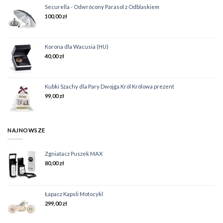
Securella - Odwrócony Parasol z Odblaskiem
100,00
zł
Korona dla Wacusia (HU)
40,00
zł
Kubki Szachy dla Pary Dwojga Król Królowa prezent
99,00
zł
NAJNOWSZE
Zgniatacz Puszek MAX
80,00
zł
Łapacz Kapsli Motocykl
299,00
zł