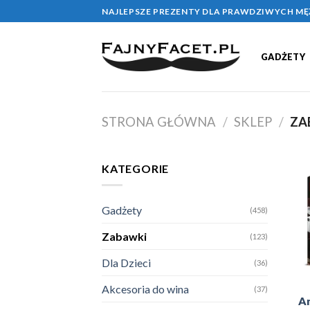
Skip
NAJLEPSZE PREZENTY DLA PRAWDZIWYCH M
to
content
GADŻETY
STRONA GŁÓWNA
/
SKLEP
/
ZA
KATEGORIE
Gadżety
(458)
Zabawki
(123)
Dla Dzieci
(36)
Akcesoria do wina
(37)
An