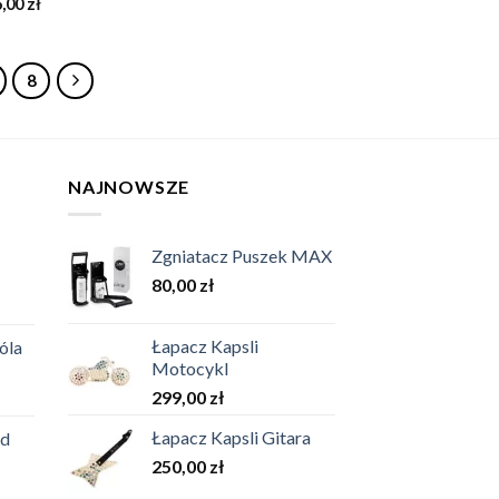
6,00
zł
8
NAJNOWSZE
Zgniatacz Puszek MAX
80,00
zł
Łapacz Kapsli
óla
Motocykl
299,00
zł
Łapacz Kapsli Gitara
rd
250,00
zł