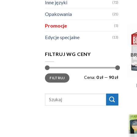
Inne języki
(72)
Opakowania
(21)
Promocje
(5)
Edycje specjalne
(13)
FILTRUJ WG CENY
BR
Cena
Cena
Cena:
0 zł
—
90 zł
FILTRUJ
min.
maks.
Szukaj: