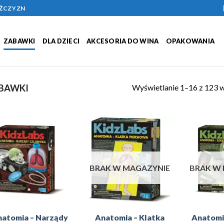
ĘŻCZYZN
ZABAWKI
DLA DZIECI
AKCESORIA DO WINA
OPAKOWANIA
Wyświetlanie 1–16 z 123 
BAWKI
Add to
Add to
Wishlist
Wishlist
BRAK W MAGAZYNIE
BRAK W
atomia – Narządy
Anatomia – Klatka
Anatomia