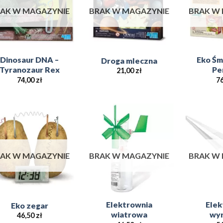
AK W MAGAZYNIE
BRAK W MAGAZYNIE
BRAK W
Dinosaur DNA –
Eko Śm
Droga mleczna
Tyranozaur Rex
Pe
21,00
zł
74,00
zł
7
Add to
Add to
Wishlist
Wishlist
AK W MAGAZYNIE
BRAK W MAGAZYNIE
BRAK W
Elektrownia
Elek
Eko zegar
wiatrowa
wyr
46,50
zł