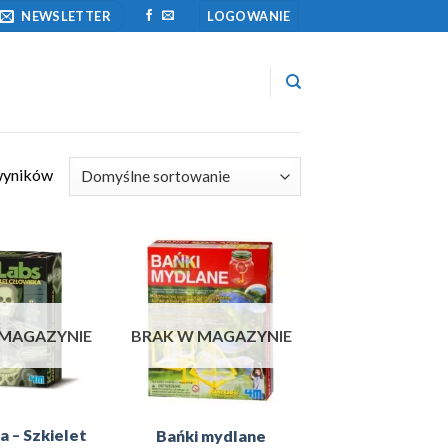
NEWSLETTER
LOGOWANIE
wyników
Add to
Add to
Wishlist
Wishlist
 MAGAZYNIE
BRAK W MAGAZYNIE
 – Szkielet
Bańki mydlane