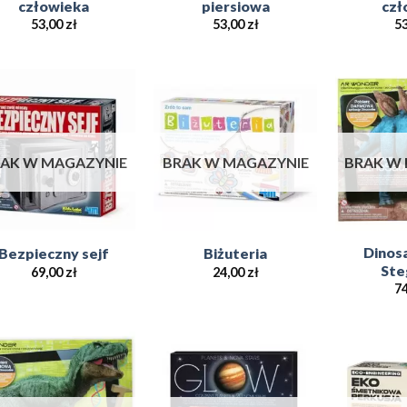
człowieka
piersiowa
czł
53,00
zł
53,00
zł
5
Add to
Add to
Wishlist
Wishlist
AK W MAGAZYNIE
BRAK W MAGAZYNIE
BRAK W
Dinos
Bezpieczny sejf
Biżuteria
Ste
69,00
zł
24,00
zł
7
Add to
Add to
Wishlist
Wishlist