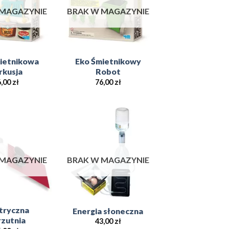
 MAGAZYNIE
BRAK W MAGAZYNIE
ietnikowa
Eko Śmietnikowy
rkusja
Robot
6,00
zł
76,00
zł
Add to
Add to
Wishlist
Wishlist
 MAGAZYNIE
BRAK W MAGAZYNIE
tryczna
Energia słoneczna
zutnia
43,00
zł