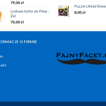
79,00
zł
Puzzle Układ Słon
Lodowe Szkło do Piwa -
8,00
zł
Żel
70,00
zł
ORMACJE O FIRMIE
as
takt