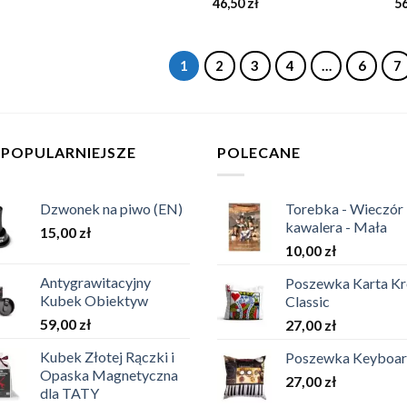
46,50
zł
5
1
2
3
4
…
6
7
JPOPULARNIEJSZE
POLECANE
Dzwonek na piwo (EN)
Torebka - Wieczór
kawalera - Mała
15,00
zł
10,00
zł
Antygrawitacyjny
Poszewka Karta Kr
Kubek Obiektyw
Classic
59,00
zł
27,00
zł
Kubek Złotej Rączki i
Poszewka Keyboa
Opaska Magnetyczna
27,00
zł
dla TATY