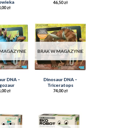
owieka
46,50
zł
3,00
zł
Add to
Add to
Wishlist
Wishlist
 MAGAZYNIE
BRAK W MAGAZYNIE
aur DNA –
Dinosaur DNA –
gozaur
Triceratops
4,00
zł
74,00
zł
Add to
Add to
Wishlist
Wishlist