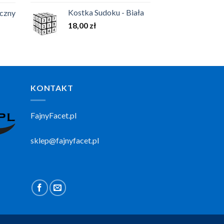
Kostka Sudoku - Biała
eczny
18,00
zł
KONTAKT
FajnyFacet.pl
sklep@fajnyfacet.pl