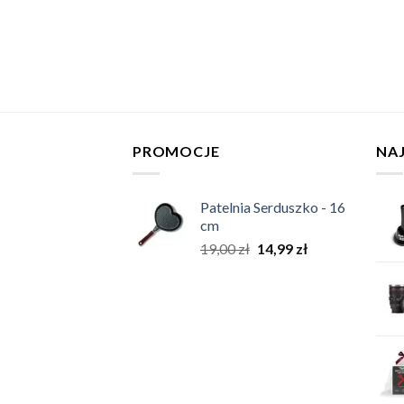
PROMOCJE
NA
Patelnia Serduszko - 16
cm
19,00
zł
14,99
zł