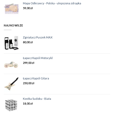
Mapa Odkrywcy - Polska - ulepszona zdrapka
59,00
zł
NAJNOWSZE
Zgniatacz Puszek MAX
80,00
zł
Łapacz Kapsli Motocykl
299,00
zł
Łapacz Kapsli Gitara
250,00
zł
Kostka Sudoku - Biała
18,00
zł