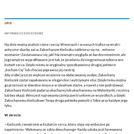
OPIS
INFORMACJE DODATKOWE
Na dnie można znaleźć różne rzeczy. W morzach i oceanach trafisz na wraki i
antyczne skarby, zaś w Zakochanym Kieliszku natkniesz się na… miłosne
wyznanie! Zastanawiasz się, jak? Na zewnątrz wygląda on bardzo niewinnie, ale
jego wnętrze wyprofilowane jest tak, że po wlaniu do niego wina przybiera ono
kształt serca. Dzięki niemu w oryginalny sposób powiesz drugiej połówce
„kocham Cię” lub chociaż poprawisz jej nastrój.
Aby zrobić jeszcze większe wrażenie na obdarowanej osobie, Zakochany
Kieliszek został zapakowany w eleganckie i wytrzymałe etui. Dzięki temu można
go przenosić w dowolne miejsce w idealnym stanie, a nawet z nim podróżować.
Zakochany Kieliszek podaruj ukochanej lub ukochanemu na Walentynki, rocznicę
lub bez okazji. Wino jest najromantyczniejszym trunkiem ze wszystkich, a dzięki
Zakochanemu Kieliszkowi Twoja druga połówka pomyśli o Tobie przy każdym jego
łyku.
W skrócie:
– Kieliszek z wnętrzem w kształcie serca, które staje się widoczne po
napełnieniu- Wykonany ze szkła dmuchanego- Każda sztuka jest formowana