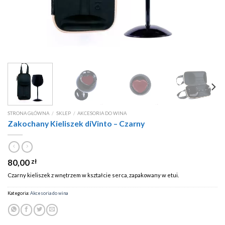
STRONA GŁÓWNA
/
SKLEP
/
AKCESORIA DO WINA
Zakochany Kieliszek diVinto – Czarny
80,00
zł
Czarny kieliszek z wnętrzem w kształcie serca, zapakowany w etui.
Kategoria:
Akcesoria do wina