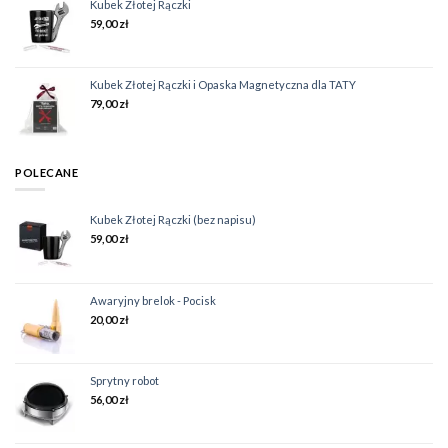
Kubek Złotej Rączki
59,00
zł
Kubek Złotej Rączki i Opaska Magnetyczna dla TATY
79,00
zł
POLECANE
Kubek Złotej Rączki (bez napisu)
59,00
zł
Awaryjny brelok - Pocisk
20,00
zł
Sprytny robot
56,00
zł