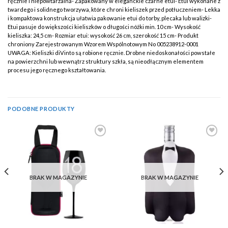
ręcznie i niepowtarzalna- Zapakowany w eleganckie czarne etui- Etui wykonane z
twardego i solidnego tworzywa, które chroni kieliszek przed potłuczeniem- Lekka
i kompaktowa konstrukcja ułatwia pakowanie etui do torby, plecaka lub walizki-
Etui pasuje do większości kieliszków o długości nóżki min. 10 cm- Wysokość
kieliszka: 24,5 cm- Rozmiar etui: wysokość 26 cm, szerokość 15 cm- Produkt
chroniony Zarejestrowanym Wzorem Wspólnotowym No 005238912-0001
UWAGA: Kieliszki diVinto są robione ręcznie. Drobne niedoskonałości powstałe
na powierzchni lub wewnątrz struktury szkła, są nieodłącznym elementem
procesu jego ręcznego kształtowania.
PODOBNE PRODUKTY
Add to
Add to
Wishlist
Wishlist
BRAK W MAGAZYNIE
BRAK W MAGAZYNIE