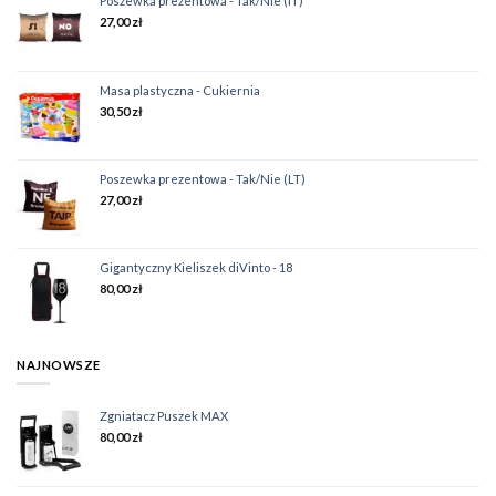
Poszewka prezentowa - Tak/Nie (IT)
27,00
zł
Masa plastyczna - Cukiernia
30,50
zł
Poszewka prezentowa - Tak/Nie (LT)
27,00
zł
Gigantyczny Kieliszek diVinto - 18
80,00
zł
NAJNOWSZE
Zgniatacz Puszek MAX
80,00
zł