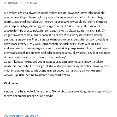
INFORMACJE DODATKOWE
Kiedy jest czas na piwo? Odpowiedź jest prosta: zawsze! O tym miłym fakcie
przypomina Zegar Piwosza, który spodoba się wszystkim miłośnikom złotego
trunku. Zapomnij o znajomych, którzy na propozycję wypicia odrobiny zimnego
piwa odpowiadają „nie mogę, dzisiaj jest wtorek” albo „nie, jest jeszcze za
wcześnie” – po prostu pokaż im ten zegar, a wytrącisz argumenty z ich rąk. 🙂
Zegar Piwosza to doskonały pomysł na prezent dla wszystkich tych, którzy
pasjonują się piwem. Przyda się zarówno znawcom i specjalistom, jak i zwykłym
piwoszom, którzy luźny weekend chętnie spędziliby z kuflem w ręku. Dzięki
stylowemu nadrukowi, zegar sprawdzi się także jako prezent dla studenta – na
przykład z okazji przeprowadzki lub rozpoczęcia nauki. W końcu czy jest coś, poza
dniami rektorskimi, co studenci lubią bardziej?
Zegar Piwosza można też podarować zaprzyjaźnionemu barmanowi, a także
właścicielowi pubu lub innego lokalu, w którym można wypić dobre piwo. Będzie
mógł on powiesić go w widocznym miejscu, odróżniając się od konkurencji i
wywołując uśmiech na twarzach swoich Klientów.
W skrócie:
– napis: „it’s beer o’clock”- średnica: 30 cm- obudowa pokryta gumowaną powłoką-
tarcza chroniona przez szklaną szybę
PODOBNE PRODUKTY