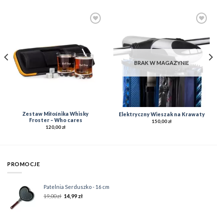
Add to
Add to
Wishlist
Wishlist
BRAK W MAGAZYNIE
Zestaw Miłośnika Whisky
Elektryczny Wieszak na Krawaty
Froster – Who cares
150,00
zł
120,00
zł
PROMOCJE
Patelnia Serduszko - 16 cm
19,00
zł
14,99
zł