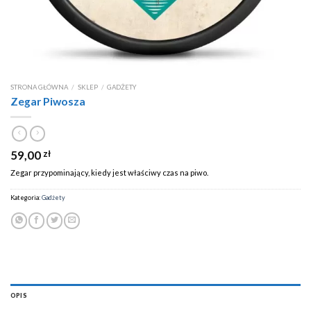
STRONA GŁÓWNA
/
SKLEP
/
GADŻETY
Zegar Piwosza
59,00
zł
Zegar przypominający, kiedy jest właściwy czas na piwo.
Kategoria:
Gadżety
OPIS