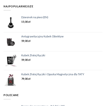
NAJPOPULARNIEJSZE
Dzwonek na piwo (EN)
15,00
zł
Antygrawitacyjny Kubek Obiektyw
59,00
zł
Kubek Złotej Rączki
59,00
zł
Kubek Złotej Rączki i Opaska Magnetyczna dla TATY
79,00
zł
POLECANE