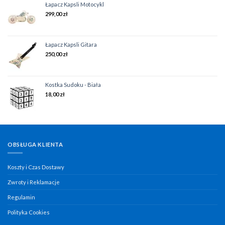
Łapacz Kapsli Motocykl
299,00
zł
Łapacz Kapsli Gitara
250,00
zł
Kostka Sudoku - Biała
18,00
zł
OBSŁUGA KLIENTA
Koszty i Czas Dostawy
Zwroty i Reklamacje
Regulamin
Polityka Cookies