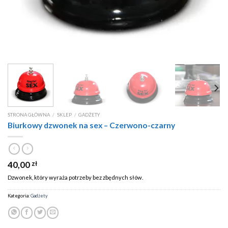
STRONA GŁÓWNA
/
SKLEP
/
GADŻETY
Biurkowy dzwonek na sex – Czerwono-czarny
40,00
zł
Dzwonek, który wyraża potrzeby bez zbędnych słów.
Kategoria:
Gadżety