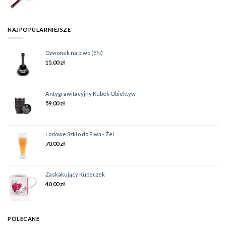
NAJPOPULARNIEJSZE
Dzwonek na piwo (EN)
15,00
zł
Antygrawitacyjny Kubek Obiektyw
59,00
zł
Lodowe Szkło do Piwa - Żel
70,00
zł
Zaskakujący Kubeczek
40,00
zł
POLECANE