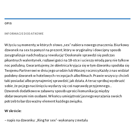
OPIS
INFORMACJE DODATKOWE
W życiu są momenty, w których słowo „sex” nabiera nowego znaczenia. Biurkowy
dzwonek na sex to pomysł na prezent, który w oryginalny i dowcipny sposób
zasygnalizuje nadchodzącą rewolucję! Doskonale sprawdzi się podczas
pikantnych walentynek, rozbawi gości na 18-stce i ucieszy młodą parę nie tylko w
noc poślubną. Gwarantujemy, że obietnica kryjąca się w tym dzwonku spodoba się
Twojemu Partnerowi w dniu jego urodzin lub Waszej rocznicy.Każdy z nas widział
podobny dzwonek w hotelowych recepcjach albo filmach. Prawie wszyscy chcieli
taki posiadać albo przynajmniej sprawdzić, jak działa. A teraz spróbuj wyobrazić
sobie, że po jego naciśnięciu wydarzy się coś naprawdę przyjemnego…
Dzwonek dodatkowo w zabawny sposób uprości komunikację między
obdarowanymi nim osobami. W końcu umiejętność jasnego wyrażania swoich
potrzeb to bardzo ważny element każdego związku.
W skrócie:
– napis na dzwonku: „Ring for sex”- wykonany z metalu