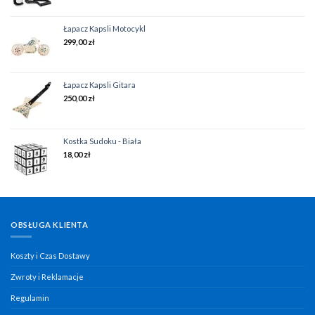
Łapacz Kapsli Motocykl
299,00
zł
Łapacz Kapsli Gitara
250,00
zł
Kostka Sudoku - Biała
18,00
zł
OBSŁUGA KLIENTA
Koszty i Czas Dostawy
Zwroty i Reklamacje
Regulamin