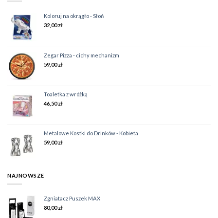
Koloruj na okrągło - Słoń
32,00
zł
Zegar Pizza - cichy mechanizm
59,00
zł
Toaletka z wróżką
46,50
zł
Metalowe Kostki do Drinków - Kobieta
59,00
zł
NAJNOWSZE
Zgniatacz Puszek MAX
80,00
zł