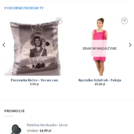
PODOBNE PRODUKTY
Add to
Add to
Wishlist
Wishlist
BRAK W MAGAZYNIE
Poszewka Retro – Yes we can
Ręczniko-Szlafrok – Fuksja
9,99
zł
49,00
zł
PROMOCJE
Patelnia Serduszko - 16 cm
19,00
zł
14,99
zł