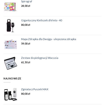
Spirograf
24,00
zł
Gigantyczny Kieliszek diVinto - 40
80,00
zł
Mapa Zdrapka dla Dwojga - ulepszona zdrapka
59,00
zł
Zestaw do pielęgnacji Wacusia
61,50
zł
NAJNOWSZE
Zgniatacz Puszek MAX
80,00
zł