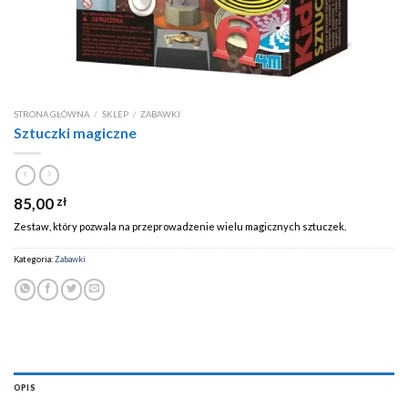
STRONA GŁÓWNA
/
SKLEP
/
ZABAWKI
Sztuczki magiczne
85,00
zł
Zestaw, który pozwala na przeprowadzenie wielu magicznych sztuczek.
Kategoria:
Zabawki
OPIS