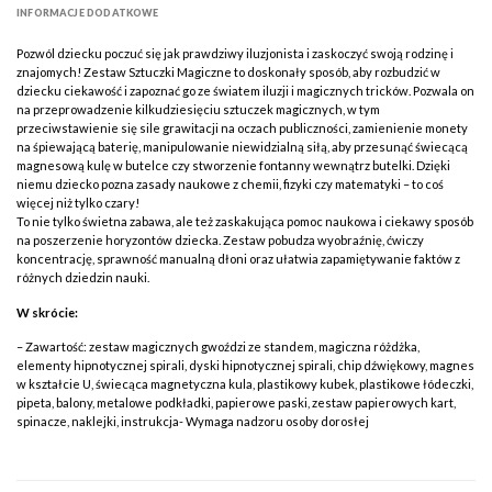
INFORMACJE DODATKOWE
Pozwól dziecku poczuć się jak prawdziwy iluzjonista i zaskoczyć swoją rodzinę i
znajomych! Zestaw Sztuczki Magiczne to doskonały sposób, aby rozbudzić w
dziecku ciekawość i zapoznać go ze światem iluzji i magicznych tricków. Pozwala on
na przeprowadzenie kilkudziesięciu sztuczek magicznych, w tym
przeciwstawienie się sile grawitacji na oczach publiczności, zamienienie monety
na śpiewającą baterię, manipulowanie niewidzialną siłą, aby przesunąć świecącą
magnesową kulę w butelce czy stworzenie fontanny wewnątrz butelki. Dzięki
niemu dziecko pozna zasady naukowe z chemii, fizyki czy matematyki – to coś
więcej niż tylko czary!
To nie tylko świetna zabawa, ale też zaskakująca pomoc naukowa i ciekawy sposób
na poszerzenie horyzontów dziecka. Zestaw pobudza wyobraźnię, ćwiczy
koncentrację, sprawność manualną dłoni oraz ułatwia zapamiętywanie faktów z
różnych dziedzin nauki.
W skrócie:
– Zawartość: zestaw magicznych gwoździ ze standem, magiczna różdżka,
elementy hipnotycznej spirali, dyski hipnotycznej spirali, chip dźwiękowy, magnes
w kształcie U, świecąca magnetyczna kula, plastikowy kubek, plastikowe łódeczki,
pipeta, balony, metalowe podkładki, papierowe paski, zestaw papierowych kart,
spinacze, naklejki, instrukcja- Wymaga nadzoru osoby dorosłej