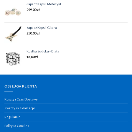
Łapacz Kapsli Motocykl
299,00
zł
Łapacz Kapsli Gitara
250,00
zł
Kostka Sudoku - Biała
18,00
zł
OBSŁUGA KLIENTA
Koszty i Czas Dostawy
Zwroty i Reklamacje
Regulamin
Polityka Cookies