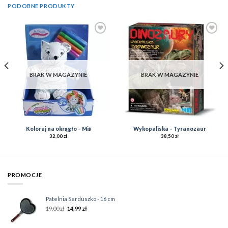
PODOBNE PRODUKTY
Add to
Add to
Wishlist
Wishlist
BRAK W MAGAZYNIE
BRAK W MAGAZYNIE
Koloruj na okrągło – Miś
Wykopaliska – Tyranozaur
32,00
zł
38,50
zł
PROMOCJE
Patelnia Serduszko - 16 cm
19,00
zł
14,99
zł