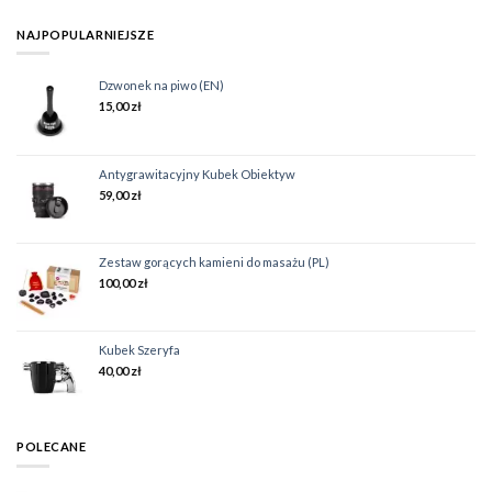
NAJPOPULARNIEJSZE
Dzwonek na piwo (EN)
15,00
zł
Antygrawitacyjny Kubek Obiektyw
59,00
zł
Zestaw gorących kamieni do masażu (PL)
100,00
zł
Kubek Szeryfa
40,00
zł
POLECANE