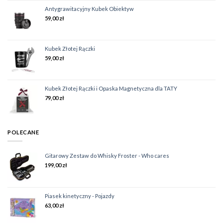
Antygrawitacyjny Kubek Obiektyw
59,00
zł
Kubek Złotej Rączki
59,00
zł
Kubek Złotej Rączki i Opaska Magnetyczna dla TATY
79,00
zł
POLECANE
Gitarowy Zestaw do Whisky Froster - Who cares
199,00
zł
Piasek kinetyczny - Pojazdy
63,00
zł