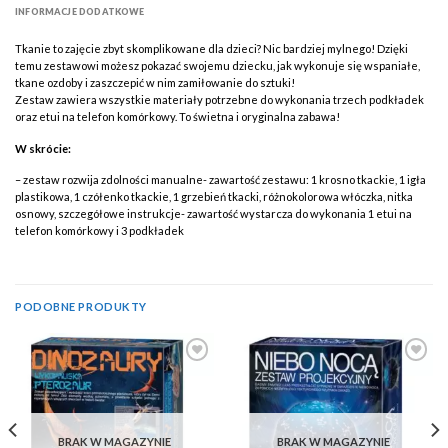
INFORMACJE DODATKOWE
Tkanie to zajęcie zbyt skomplikowane dla dzieci? Nic bardziej mylnego! Dzięki
temu zestawowi możesz pokazać swojemu dziecku, jak wykonuje się wspaniałe,
tkane ozdoby i zaszczepić w nim zamiłowanie do sztuki!
Zestaw zawiera wszystkie materiały potrzebne do wykonania trzech podkładek
oraz etui na telefon komórkowy. To świetna i oryginalna zabawa!
W skrócie:
– zestaw rozwija zdolności manualne- zawartość zestawu: 1 krosno tkackie, 1 igła
plastikowa, 1 czółenko tkackie, 1 grzebień tkacki, różnokolorowa włóczka, nitka
osnowy, szczegółowe instrukcje- zawartość wystarcza do wykonania 1 etui na
telefon komórkowy i 3 podkładek
PODOBNE PRODUKTY
Add to
Add to
Wishlist
Wishlist
BRAK W MAGAZYNIE
BRAK W MAGAZYNIE