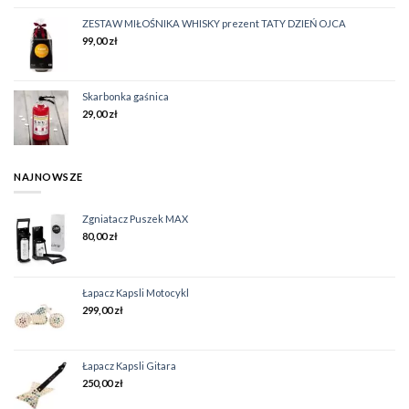
ZESTAW MIŁOŚNIKA WHISKY prezent TATY DZIEŃ OJCA
99,00
zł
Skarbonka gaśnica
29,00
zł
NAJNOWSZE
Zgniatacz Puszek MAX
80,00
zł
Łapacz Kapsli Motocykl
299,00
zł
Łapacz Kapsli Gitara
250,00
zł