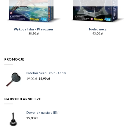
Wykopaliska – Pterozaur
Niebo nocą
38,50
zł
43,00
zł
PROMOCJE
Patelnia Serduszko - 16 cm
19,00
zł
14,99
zł
NAJPOPULARNIEJSZE
Dzwonek na piwo (EN)
15,00
zł