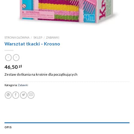
STRONA GŁÓWNA
/
SKLEP
/
ZABAWKI
Warsztat tkacki – Krosno
46,50
zł
Zestaw do tkania na krośnie dla początkujących
Kategoria:
Zabawki
OPIS