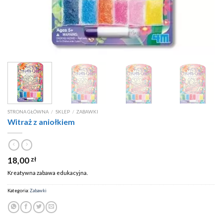
STRONA GŁÓWNA
/
SKLEP
/
ZABAWKI
Witraż z aniołkiem
18,00
zł
Kreatywna zabawa edukacyjna.
Kategoria:
Zabawki