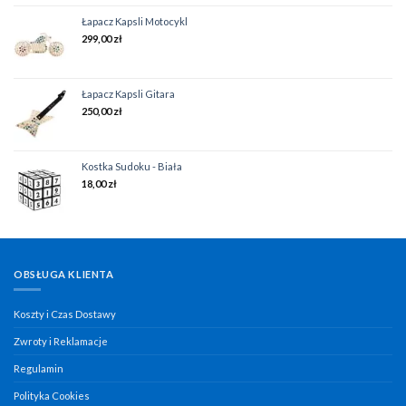
Łapacz Kapsli Motocykl
299,00
zł
Łapacz Kapsli Gitara
250,00
zł
Kostka Sudoku - Biała
18,00
zł
OBSŁUGA KLIENTA
Koszty i Czas Dostawy
Zwroty i Reklamacje
Regulamin
Polityka Cookies