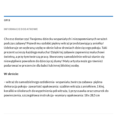
OPIS
INFORMACJE DODATKOWE
Chcesz dostarczyć Twojemu dziecku wspaniałych i niezapomnianych wrażeń
podczas zabawy? Pozwól mu ozdobić piękny witraż przedstawiający aniołka!
Udekoruje on wybraną szybę w oknie lub w drzwiach dziecięcego pokoju. Taki
prezent ucieszy każdego malucha! Dzięki tej zabawie zapewnisz maluchowi
świetną, a przy tym twórczą pracę. Stworzony samodzielnie witraż stanie się
niewątpliwie powodem do dziecięcej dumy! Mały artysta może go również
podarować w prezencie dla babci lub innej bliskiej osoby.
W skrócie:
– witraż do samodzielnego ozdobienia- wspaniała, twórcza zabawa- piękna
dekoracja pokoju- zawartość opakowania: szablon witraża z aniołkiem, 1 klej,
koraliki w 6 kolorach do wypełnienia pól witraża, 1 przyssawka oraz sznurek do
powieszenia, szczegółowa instrukcja- wymiary opakowania: 18 x 28,5 cm