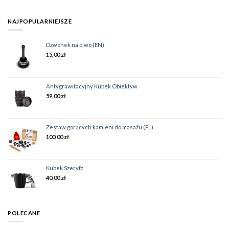
NAJPOPULARNIEJSZE
Dzwonek na piwo (EN)
15,00
zł
Antygrawitacyjny Kubek Obiektyw
59,00
zł
Zestaw gorących kamieni do masażu (PL)
100,00
zł
Kubek Szeryfa
40,00
zł
POLECANE