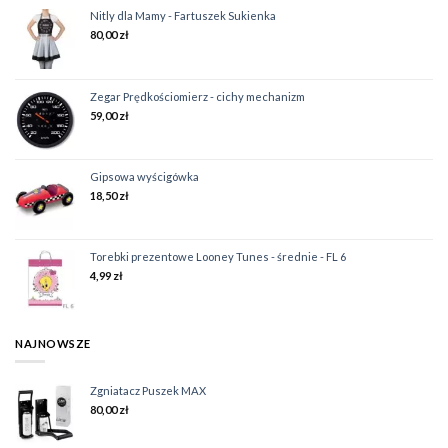
Nitly dla Mamy - Fartuszek Sukienka
80,00
zł
Zegar Prędkościomierz - cichy mechanizm
59,00
zł
Gipsowa wyścigówka
18,50
zł
Torebki prezentowe Looney Tunes - średnie - FL 6
4,99
zł
NAJNOWSZE
Zgniatacz Puszek MAX
80,00
zł