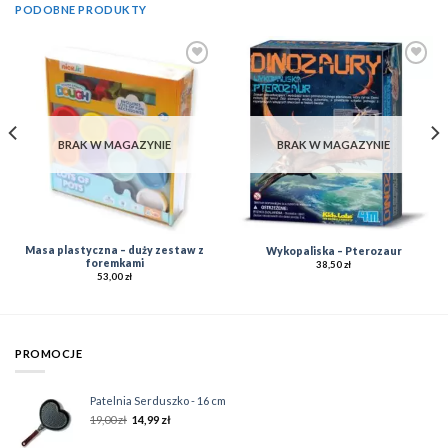
PODOBNE PRODUKTY
Add to
Add to
Wishlist
Wishlist
BRAK W MAGAZYNIE
BRAK W MAGAZYNIE
Masa plastyczna – duży zestaw z
Wykopaliska – Pterozaur
foremkami
38,50
zł
53,00
zł
PROMOCJE
Patelnia Serduszko - 16 cm
19,00
zł
14,99
zł