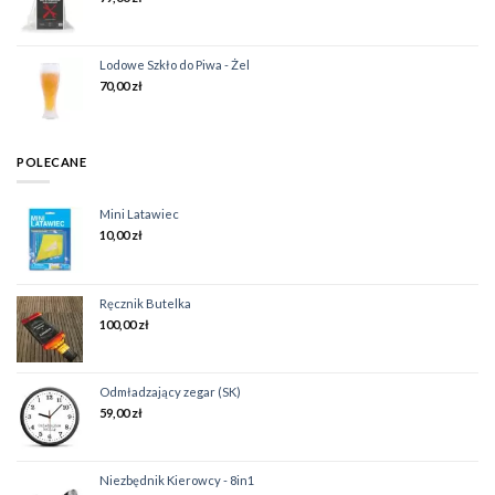
Lodowe Szkło do Piwa - Żel
70,00
zł
POLECANE
Mini Latawiec
10,00
zł
Ręcznik Butelka
100,00
zł
Odmładzający zegar (SK)
59,00
zł
Niezbędnik Kierowcy - 8in1