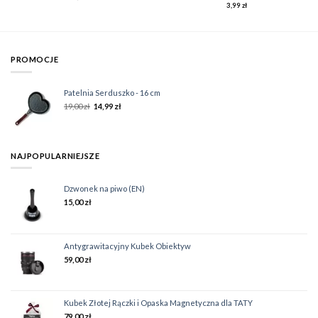
3,99
zł
PROMOCJE
Patelnia Serduszko - 16 cm
19,00
zł
14,99
zł
NAJPOPULARNIEJSZE
Dzwonek na piwo (EN)
15,00
zł
Antygrawitacyjny Kubek Obiektyw
59,00
zł
Kubek Złotej Rączki i Opaska Magnetyczna dla TATY
79,00
zł