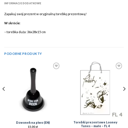
INFORMACJE DODATKOWE
Zapakuj swój prezent w oryginalną torebkę prezentową!
W skrócie:
– torebka duża: 36x28x15 cm
PODOBNE PRODUKTY
Add to
Add to
Wishlist
Wishlist
Torebki prezentowe Looney
Dzwonek na piwo (EN)
Tunes – małe – FL 4
15,00
zł