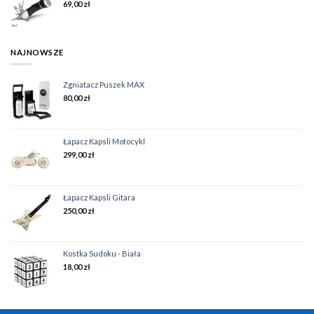
69,00
zł
NAJNOWSZE
Zgniatacz Puszek MAX
80,00
zł
Łapacz Kapsli Motocykl
299,00
zł
Łapacz Kapsli Gitara
250,00
zł
Kostka Sudoku - Biała
18,00
zł