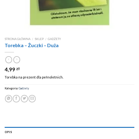
STRONA GŁÓWNA
/
SKLEP
/
GADŻETY
Torebka – Żuczki – Duża
4,99
zł
Torebka na prezent dla pełnoletnich.
Kategoria:
Gadżety
OPIS