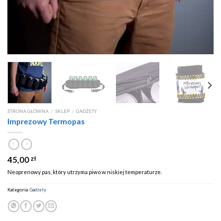
STRONA GŁÓWNA
/
SKLEP
/
GADŻETY
Imprezowy Termopas
45,00
zł
Neoprenowy pas, który utrzyma piwo w niskiej temperaturze.
Kategoria:
Gadżety