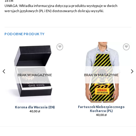
16 cm
UWAGA: Wkładka informacyjna dotycząca produktu występuje w dwóch
wersjach językowych (PL i EN) dostosowanych do kraju wysyłki.
PODOBNE PRODUKTY
Add to
Add to
Wishlist
Wishlist
BRAK W MAGAZYNIE
BRAK W MAGAZYNIE
Fartuszek Niebezpiecznego
Korona dla Wacusia (EN)
Kucharza (PL)
40,00
zł
40,00
zł