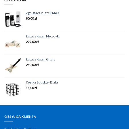
Zgniatacz Puszek MAX
80,00
zł
Łapacz Kapsli Motocykl
299,00
zł
Łapacz Kapsli Gitara
250,00
zł
Kostka Sudoku - Biała
18,00
zł
OBSŁUGA KLIENTA