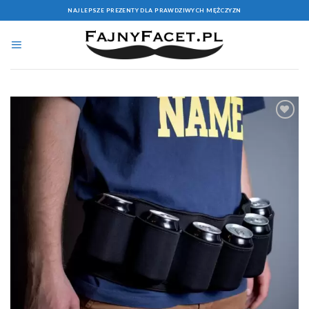
Skip
NAJLEPSZE PREZENTY DLA PRAWDZIWYCH MĘŻCZYZN
to
content
Add to
Wishlist