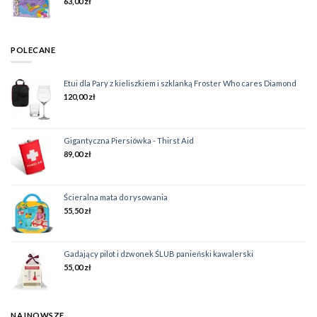
63,00
zł
POLECANE
Etui dla Pary z kieliszkiem i szklanką Froster Who cares Diamond
120,00
zł
Gigantyczna Piersiówka - Thirst Aid
89,00
zł
Ścieralna mata do rysowania
55,50
zł
Gadający pilot i dzwonek ŚLUB panieński kawalerski
55,00
zł
NAJNOWSZE