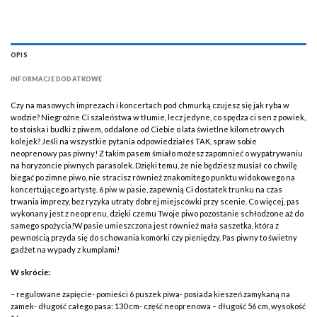
OPIS
INFORMACJE DODATKOWE
Czy na masowych imprezach i koncertach pod chmurką czujesz się jak ryba w
wodzie? Niegroźne Ci szaleństwa w tłumie, lecz jedyne, co spędza ci sen z powiek,
to stoiska i budki z piwem, oddalone od Ciebie o lata świetlne kilometrowych
kolejek? Jeśli na wszystkie pytania odpowiedziałeś TAK, spraw sobie
neoprenowy pas piwny! Z takim pasem śmiało możesz zapomnieć o wypatrywaniu
na horyzoncie piwnych parasolek. Dzięki temu, że nie będziesz musiał co chwilę
biegać po zimne piwo, nie stracisz również znakomitego punktu widokowego na
koncertującego artystę. 6 piw w pasie, zapewnią Ci dostatek trunku na czas
trwania imprezy, bez ryzyka utraty dobrej miejscówki przy scenie. Co więcej, pas
wykonany jest z neoprenu, dzięki czemu Twoje piwo pozostanie schłodzone aż do
samego spożycia!W pasie umieszczona jest również mała saszetka, która z
pewnością przyda się do schowania komórki czy pieniędzy. Pas piwny to świetny
gadżet na wypady z kumplami!
W skrócie:
– regulowane zapięcie- pomieści 6 puszek piwa- posiada kieszeń zamykaną na
zamek- długość całego pasa: 130 cm- część neoprenowa – długość 56 cm, wysokość