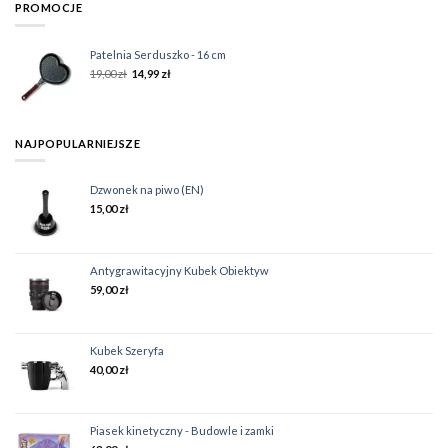
PROMOCJE
Patelnia Serduszko - 16 cm
19,00
zł
14,99
zł
NAJPOPULARNIEJSZE
Dzwonek na piwo (EN)
15,00
zł
Antygrawitacyjny Kubek Obiektyw
59,00
zł
Kubek Szeryfa
40,00
zł
Piasek kinetyczny - Budowle i zamki