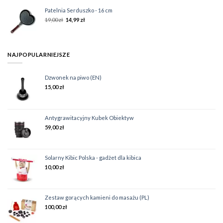
Patelnia Serduszko - 16 cm
19,00
zł
14,99
zł
NAJPOPULARNIEJSZE
Dzwonek na piwo (EN)
15,00
zł
Antygrawitacyjny Kubek Obiektyw
59,00
zł
Solarny Kibic Polska - gadżet dla kibica
10,00
zł
Zestaw gorących kamieni do masażu (PL)
100,00
zł