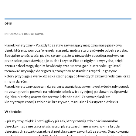
OPIS
INFORMACJE DODATKOWE
Piasek kinetyczny – Pojazdy to zestaw zawierający magiczną masę piaskową,
dzięki której za pomocą foremek i narzędzi można stworzyć wiele babek z piasku.
Specjalne właściwości piasku sprawiają, że w niezwykły sposób przepływa on
przez palce, pozostawiając je suche i czyste. Piasek nigdy nie wysycha, dzięki
czemu dzieci mogą się nim bawić cały czas! Można go nieustannie ugniatać i
formować, używając do tego załączonych w zestawie narzędzi. Jego żywe
kolory przyciągają wzrok dziecka i zachęcają do twórczych zabaw z rodzicami oraz
innymi dziećmi.
Piasek kinetyczny zapewni dzieciom wspaniałą zabawę nawet wtedy, gdy pogoda
na zewnątrz nie pozwala na robienie babek w tradycyjnej piaskownicy. Sprawdzi
się idealnie zimą oraz w deszczowe i chłodne dni. Zabawa z piaskiem
kinetycznym rozwija zdolności kreatywne, manualne i plastyczne dziecka.
W skrócie:
– plastyczny, miękki i rozciągliwy piasek, który rozwija zdolności manualne
dziecka- nigdy nie traci właściwości plastycznych, nie wysycha- nie brudzi
dziecięcych rączek- piasek jest nietoksyczny- zawartość zestawu: 3 opakowania