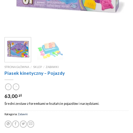
STRONA GŁÓWNA
/
SKLEP
/
ZABAWKI
Piasek kinetyczny – Pojazdy
63,00
zł
Średni zestaw z foremkami w kształcie pojazdów i narzędziami.
Kategoria:
Zabawki