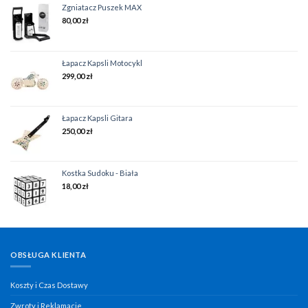
Zgniatacz Puszek MAX
80,00
zł
Łapacz Kapsli Motocykl
299,00
zł
Łapacz Kapsli Gitara
250,00
zł
Kostka Sudoku - Biała
18,00
zł
OBSŁUGA KLIENTA
Koszty i Czas Dostawy
Zwroty i Reklamacje