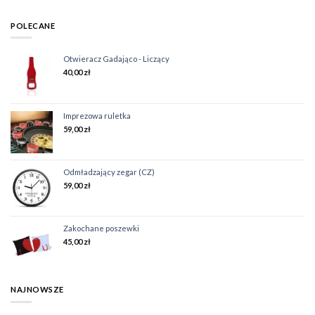
POLECANE
Otwieracz Gadająco - Liczący
40,00
zł
Imprezowa ruletka
59,00
zł
Odmładzający zegar (CZ)
59,00
zł
Zakochane poszewki
45,00
zł
NAJNOWSZE