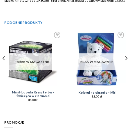
piasku kinetycznego (3×300 g) , 6 foremek, 4 narzędzia do zabawy piaskiem, 1 tacka
PODOBNE PRODUKTY
Add to
Add to
Wishlist
Wishlist
BRAK W MAGAZYNIE
BRAK W MAGAZYNIE
Mini Hodowla Kryształów –
Koloruj na okrągło – Miś
Świecąca w ciemności
32,00
zł
34,00
zł
PROMOCJE