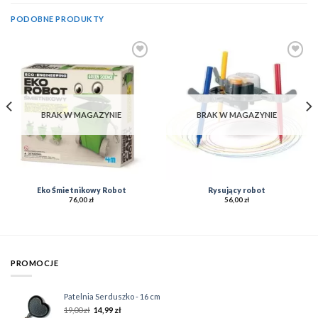
PODOBNE PRODUKTY
Add to
Add to
Wishlist
Wishlist
BRAK W MAGAZYNIE
BRAK W MAGAZYNIE
Eko Śmietnikowy Robot
Rysujący robot
76,00
zł
56,00
zł
PROMOCJE
Patelnia Serduszko - 16 cm
19,00
zł
14,99
zł