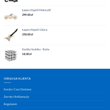
Łapacz Kapsli Motocykl
299,00
zł
Łapacz Kapsli Gitara
250,00
zł
Kostka Sudoku - Biała
18,00
zł
OBSŁUGA KLIENTA
Koszty i Czas Dostawy
Zwroty i Reklamacje
Regulamin