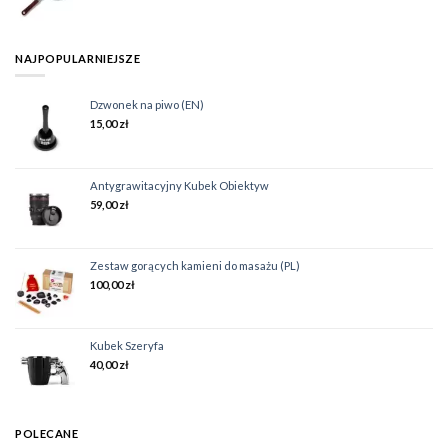
NAJPOPULARNIEJSZE
Dzwonek na piwo (EN)
15,00
zł
Antygrawitacyjny Kubek Obiektyw
59,00
zł
Zestaw gorących kamieni do masażu (PL)
100,00
zł
Kubek Szeryfa
40,00
zł
POLECANE