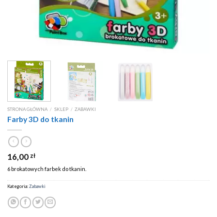
STRONA GŁÓWNA
/
SKLEP
/
ZABAWKI
Farby 3D do tkanin
16,00
zł
6 brokatowych farbek do tkanin.
Kategoria:
Zabawki