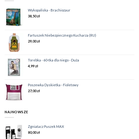
Wykopaliska - Brachiozaur
38,50
zł
Fartuszek Niebezpiecznego Kucharza (RU)
29,00
zł
Torebka - 60-tka dla niego - Duża
4,99
zł
Poszewka Dyskietka - Fioletowy
27,00
zł
NAJNOWSZE
Zgniatacz Puszek MAX
80,00
zł