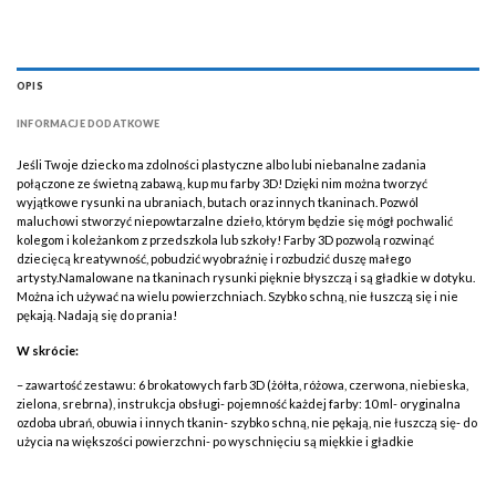
OPIS
INFORMACJE DODATKOWE
Jeśli Twoje dziecko ma zdolności plastyczne albo lubi niebanalne zadania
połączone ze świetną zabawą, kup mu farby 3D! Dzięki nim można tworzyć
wyjątkowe rysunki na ubraniach, butach oraz innych tkaninach. Pozwól
maluchowi stworzyć niepowtarzalne dzieło, którym będzie się mógł pochwalić
kolegom i koleżankom z przedszkola lub szkoły! Farby 3D pozwolą rozwinąć
dziecięcą kreatywność, pobudzić wyobraźnię i rozbudzić duszę małego
artysty.Namalowane na tkaninach rysunki pięknie błyszczą i są gładkie w dotyku.
Można ich używać na wielu powierzchniach. Szybko schną, nie łuszczą się i nie
pękają. Nadają się do prania!
W skrócie:
– zawartość zestawu: 6 brokatowych farb 3D (żółta, różowa, czerwona, niebieska,
zielona, srebrna), instrukcja obsługi- pojemność każdej farby: 10 ml- oryginalna
ozdoba ubrań, obuwia i innych tkanin- szybko schną, nie pękają, nie łuszczą się- do
użycia na większości powierzchni- po wyschnięciu są miękkie i gładkie