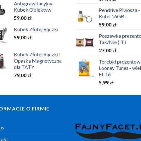
Antygrawitacyjny
Kubek Obiektyw
Pendrive Piwosza -
Kufel 16GB
59,00
zł
59,00
zł
Kubek Złotej Rączki
Poszewka prezento
59,00
zł
Tak/Nie (IT)
27,00
zł
Kubek Złotej Rączki i
Opaska Magnetyczna
Torebki prezentow
dla TATY
Looney Tunes - wiel
FL 16
79,00
zł
5,99
zł
ORMACJE O FIRMIE
as
takt