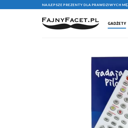
Skip
NAJLEPSZE PREZENTY DLA PRAWDZIWYCH M
to
content
GADŻETY