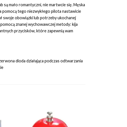
ub są mało romantyczni, nie martwcie się. Męska
Za pomocą tego niezwykłego pilota nastawicie
ł swoje obowiązki lub potrzeby ukochanej
a pomocą znanej wychowawczej metody: kija
pikantnych przycisków, które zapewnią wam
zerwona dioda działająca podczas odtwarzania
ie
to
Add to
ist
Wishlist