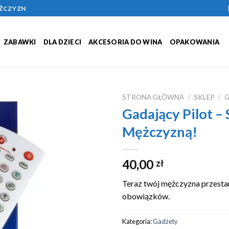
ĘŻCZYZN
ZABAWKI
DLA DZIECI
AKCESORIA DO WINA
OPAKOWANIA
STRONA GŁÓWNA
/
SKLEP
/
Gadający Pilot – 
Add to
Mężczyzną!
Wishlist
40,00
zł
Teraz twój mężczyzna przestan
obowiązków.
Kategoria:
Gadżety