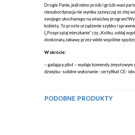
Drogie Panie, jeśli mimo próśb i gróźb wasi pa
niesubordynacja nie wynika zazwyczaj ze złej 
swojego ukochanego na właściwy program!Wysta
kobiety. To proste urządzenie szybko i sprawn
(„Posprzątaj mieszkanie” czy „Kotku, oddaj wypł
doskonałą zabawę przez wiele wspólnie spędz
W skrócie:
– gadający pilot – wydaje komendy zmysłowym 
dźwięku- solidne wykonanie- certyfikat CE- ide
PODOBNE PRODUKTY
Add to
Add to
Wishlist
Wishlist