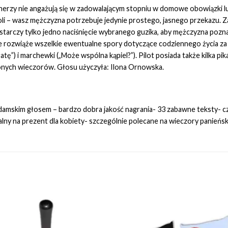
rtnerzy nie angażują się w zadowalającym stopniu w domowe obowiązki l
woli – wasz mężczyzna potrzebuje jedynie prostego, jasnego przekazu. 
rczy tylko jedno naciśnięcie wybranego guzika, aby mężczyzna pozna
ie rozwiąże wszelkie ewentualne spory dotyczące codziennego życia z
atę”) i marchewki („Może wspólna kąpiel?”). Pilot posiada także kilka 
onych wieczorów. Głosu użyczyła: Ilona Ornowska.
damskim głosem – bardzo dobra jakość nagrania- 33 zabawne teksty- c
alny na prezent dla kobiety- szczególnie polecane na wieczory panieńsk
Add to
Add 
Wishlist
Wishl