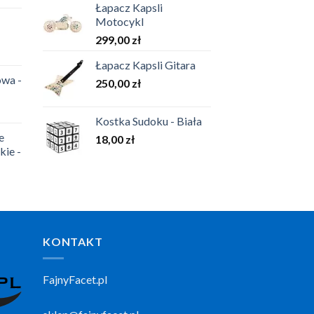
Łapacz Kapsli
Motocykl
299,00
zł
Łapacz Kapsli Gitara
wa -
250,00
zł
Kostka Sudoku - Biała
e
18,00
zł
kie -
KONTAKT
FajnyFacet.pl