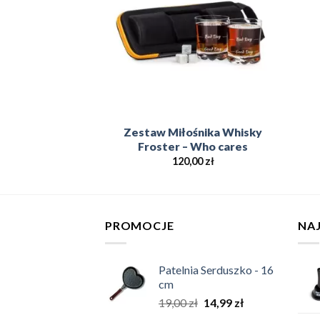
y Kubeczek –
Zestaw Miłośnika Whisky
anka (EN)
Froster – Who cares
,00
zł
120,00
zł
PROMOCJE
NA
Patelnia Serduszko - 16
cm
19,00
zł
14,99
zł