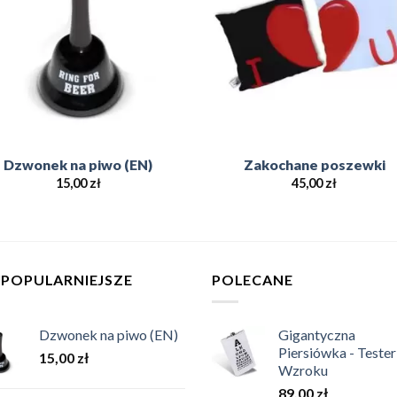
Dzwonek na piwo (EN)
Zakochane poszewki
15,00
zł
45,00
zł
JPOPULARNIEJSZE
POLECANE
Dzwonek na piwo (EN)
Gigantyczna
Piersiówka - Tester
15,00
zł
Wzroku
89,00
zł