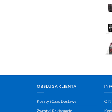
OBSŁUGA KLIENTA
INF
Koszty i Czas Dostawy
O N
Zwroty i Reklamacje
Kon