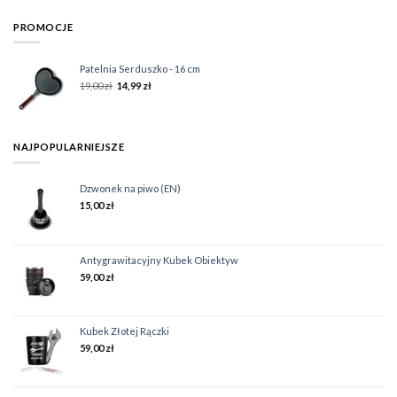
PROMOCJE
Patelnia Serduszko - 16 cm
19,00
zł
14,99
zł
NAJPOPULARNIEJSZE
Dzwonek na piwo (EN)
15,00
zł
Antygrawitacyjny Kubek Obiektyw
59,00
zł
Kubek Złotej Rączki
59,00
zł