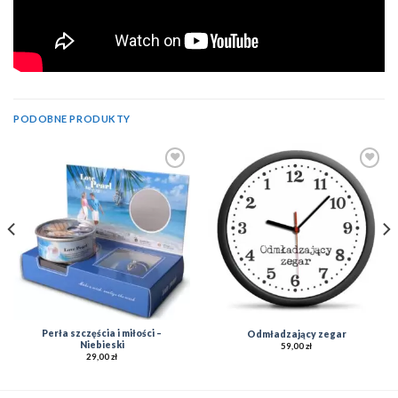
PODOBNE PRODUKTY
Add to
Add to
Wishlist
Wishlist
Perła szczęścia i miłości –
Odmładzający zegar
Niebieski
59,00
zł
29,00
zł