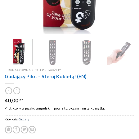
STRONA GŁÓWNA
/
SKLEP
/
GADŻETY
Gadający Pilot – Steruj Kobietą! (EN)
40,00
zł
Pilot, który w języku angielskim powie to, o czym inni tylko myślą.
Kategoria:
Gadżety