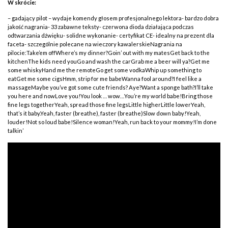
W skrócie:
– gadający pilot – wydaje komendy głosem profesjonalnego lektora- bardzo dobra
jakość nagrania- 33 zabawne teksty- czerwona dioda działająca podczas
odtwarzania dźwięku- solidne wykonanie- certyfikat CE- idealny na prezent dla
faceta- szczególnie polecane na wieczory kawalerskieNagrania na
pilocie:Take’em offWhere’s my dinner?Goin’ out with my matesGet back to the
kitchenThe kids need youGo and wash the carGrab me a beer will ya?Get me
some whiskyHand me the remoteGo get some vodkaWhip up something to
eatGet me some cigsHmm, strip for me babeWanna fool around?I feel like a
massageMaybe you’ve got some cute friends? Aye?Want a sponge bath?I’ll take
you here and nowLove you!You look … wow…You’re my world babe!Bring those
fine legs togetherYeah, spread those fine legsLittle higherLittle lowerYeah,
that’s it baby.Yeah, faster (breathe), faster (breathe)Slow down baby!Yeah,
louder!Not so loud babe!Silence woman!Yeah, run back to your mommy!I’m done
talkin’