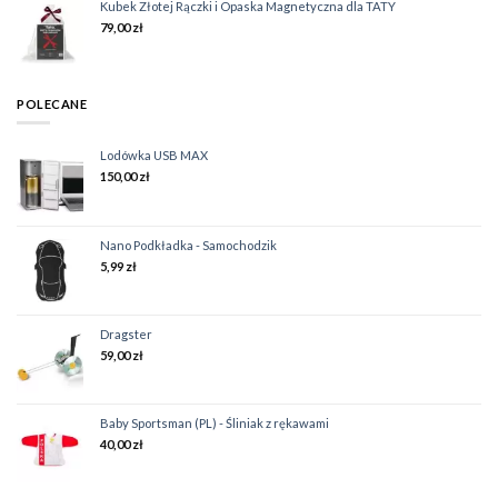
Kubek Złotej Rączki i Opaska Magnetyczna dla TATY
79,00
zł
POLECANE
Lodówka USB MAX
150,00
zł
Nano Podkładka - Samochodzik
5,99
zł
Dragster
59,00
zł
Baby Sportsman (PL) - Śliniak z rękawami
40,00
zł