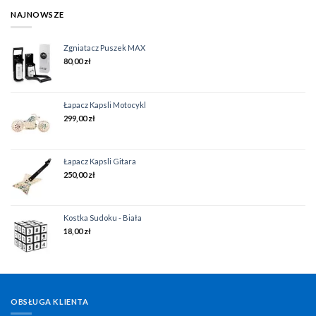
NAJNOWSZE
Zgniatacz Puszek MAX
80,00
zł
Łapacz Kapsli Motocykl
299,00
zł
Łapacz Kapsli Gitara
250,00
zł
Kostka Sudoku - Biała
18,00
zł
OBSŁUGA KLIENTA