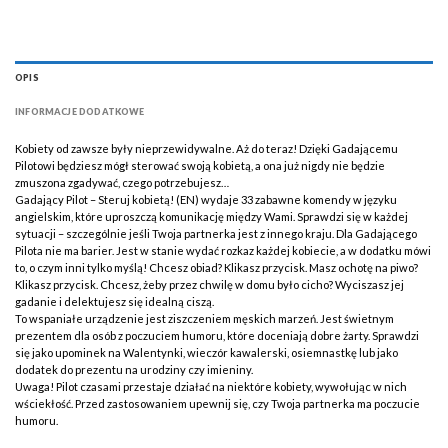
OPIS
INFORMACJE DODATKOWE
Kobiety od zawsze były nieprzewidywalne. Aż do teraz! Dzięki Gadającemu
Pilotowi będziesz mógł sterować swoją kobietą, a ona już nigdy nie będzie
zmuszona zgadywać, czego potrzebujesz…
Gadający Pilot – Steruj kobietą! (EN) wydaje 33 zabawne komendy w języku
angielskim, które uproszczą komunikację między Wami. Sprawdzi się w każdej
sytuacji – szczególnie jeśli Twoja partnerka jest z innego kraju. Dla Gadającego
Pilota nie ma barier. Jest w stanie wydać rozkaz każdej kobiecie, a w dodatku mówi
to, o czym inni tylko myślą! Chcesz obiad? Klikasz przycisk. Masz ochotę na piwo?
Klikasz przycisk. Chcesz, żeby przez chwilę w domu było cicho? Wyciszasz jej
gadanie i delektujesz się idealną ciszą.
To wspaniałe urządzenie jest ziszczeniem męskich marzeń. Jest świetnym
prezentem dla osób z poczuciem humoru, które doceniają dobre żarty. Sprawdzi
się jako upominek na Walentynki, wieczór kawalerski, osiemnastkę lub jako
dodatek do prezentu na urodziny czy imieniny.
Uwaga! Pilot czasami przestaje działać na niektóre kobiety, wywołując w nich
wściekłość. Przed zastosowaniem upewnij się, czy Twoja partnerka ma poczucie
humoru.