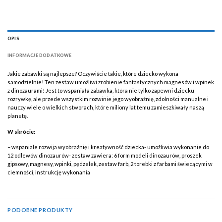
OPIS
INFORMACJE DODATKOWE
Jakie zabawki są najlepsze? Oczywiście takie, które dziecko wykona
samodzielnie! Ten zestaw umożliwi zrobienie fantastycznych magnesów i wpinek
z dinozaurami! Jest to wspaniała zabawka, która nie tylko zapewni dziecku
rozrywkę, ale przede wszystkim rozwinie jego wyobraźnię, zdolności manualne i
nauczy wiele o wielkich stworach, które miliony lat temu zamieszkiwały naszą
planetę.
W skrócie:
– wspaniale rozwija wyobraźnię i kreatywność dziecka- umożliwia wykonanie do
12 odlewów dinozaurów- zestaw zawiera: 6 form modeli dinozaurów, proszek
gipsowy, magnesy, wpinki, pędzelek, zestaw farb, 2 torebki z farbami świecącymi w
ciemności, instrukcję wykonania
PODOBNE PRODUKTY