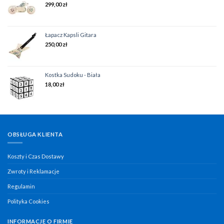
299,00
zł
Łapacz Kapsli Gitara
250,00
zł
Kostka Sudoku - Biała
18,00
zł
OBSŁUGA KLIENTA
Koszty i Czas Dostawy
Zwroty i Reklamacje
Regulamin
Polityka Cookies
INFORMACJE O FIRMIE