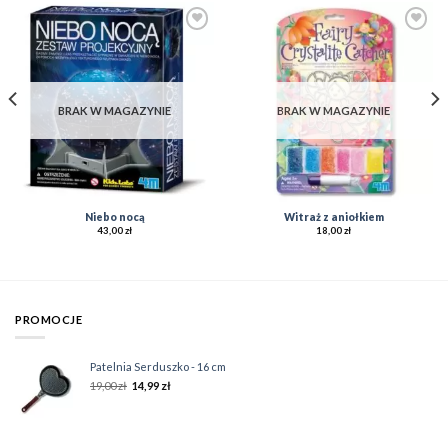
Add to
Add to
Wishlist
Wishlist
BRAK W MAGAZYNIE
BRAK W MAGAZYNIE
Niebo nocą
Witraż z aniołkiem
43,00
zł
18,00
zł
PROMOCJE
Patelnia Serduszko - 16 cm
19,00
zł
14,99
zł