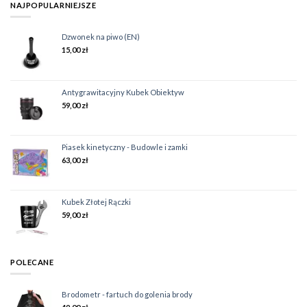
NAJPOPULARNIEJSZE
Dzwonek na piwo (EN)
15,00
zł
Antygrawitacyjny Kubek Obiektyw
59,00
zł
Piasek kinetyczny - Budowle i zamki
63,00
zł
Kubek Złotej Rączki
59,00
zł
POLECANE
Brodometr - fartuch do golenia brody