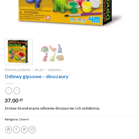
STRONA GŁÓWNA
/
SKLEP
/
ZABAWKI
Odlewy gipsowe – dinozaury
37,00
zł
Zestaw do wykonania odlewów dinozaurów i ich ozdobienia.
Kategoria:
Zabawki