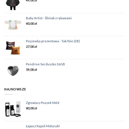
49,00
zł
Baby Artist - Śliniak z rękawami
40,00
zł
Poszewka prezentowa - Tak/Nie (DE)
27,00
zł
Pendrive Serduszko 16GB
59,00
zł
NAJNOWSZE
Zgniatacz Puszek MAX
80,00
zł
Łapacz Kapsli Motocykl