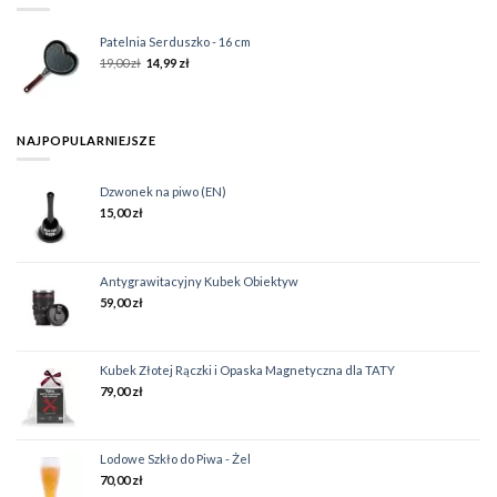
Patelnia Serduszko - 16 cm
19,00
zł
14,99
zł
NAJPOPULARNIEJSZE
Dzwonek na piwo (EN)
15,00
zł
Antygrawitacyjny Kubek Obiektyw
59,00
zł
Kubek Złotej Rączki i Opaska Magnetyczna dla TATY
79,00
zł
Lodowe Szkło do Piwa - Żel
70,00
zł