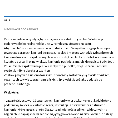
OPIS
INFORMACJE DODATKOWE
Każda kobieta marzy o tym, by raz na jakiś czas ktoś o nią zadbał. Warto więc
podarować jej odrobinę relaksu na w formie zmysłowego masażu.
Aby to zrobić, nie musisz nawet wychodzić z domu. Wszystko, czego potrzebujesz
to Zestaw gorących kamieni do masażu, w skład którego wchodzi: 12 bazaltowych
kamieni do masażu zapakowanych w woreczek, komplet kadzidełek oraz świeca w
kształcie serca. Trzy największe kamienie posiadają angielskie napisy: Body, Soul,
Relax. Całość zapakowana jest w estetyczne pudełko, dzięki któremu zestaw
okaże się miłym dla oka prezentem.
Zestaw gorących kamieni do masażu stworzony został z myślą o Walentynkach,
rocznicach czy wieczorach panieńskich. Sprawdzi się też jako dodatek do
prezentu ślubnego.
W skrócie:
– zawartość zestawu: 12 bazaltowych kamieni w woreczku, komplet kadzidełek z
podstawką, świeca w kształcie serca, instrukcja- zestaw zawiera naturalne
kamienie, które mogą się różnić kształtem i wielkością od tych widocznych na
zdjęciach- 3 największe kamienie mają wygrawerowane napisy- kamienie należy