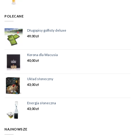
POLECANE
Długopisy golfisty deluxe
49,00
zł
Korona dla Wacusia
40,00
zł
Układ słoneczny
43,00
zł
Energia słoneczna
43,00
zł
NAJNOWSZE