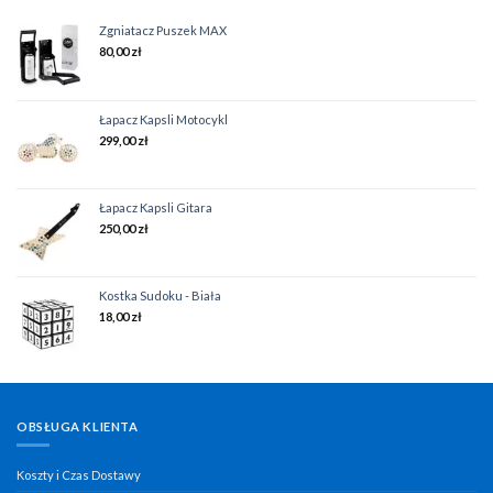
Zgniatacz Puszek MAX
80,00
zł
Łapacz Kapsli Motocykl
299,00
zł
Łapacz Kapsli Gitara
250,00
zł
Kostka Sudoku - Biała
18,00
zł
OBSŁUGA KLIENTA
Koszty i Czas Dostawy