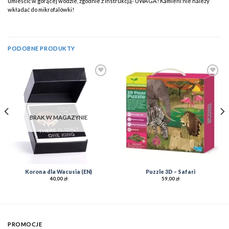
umieścić w gorącej wodzie, zgodnie z instrukcją- UWAGA! Kamieni nie należy
wkładać do mikrofalówki!
PODOBNE PRODUKTY
Add to
Add to
Wishlist
Wishlist
BRAK W MAGAZYNIE
Korona dla Wacusia (EN)
Puzzle 3D – Safari
40,00
zł
59,00
zł
PROMOCJE