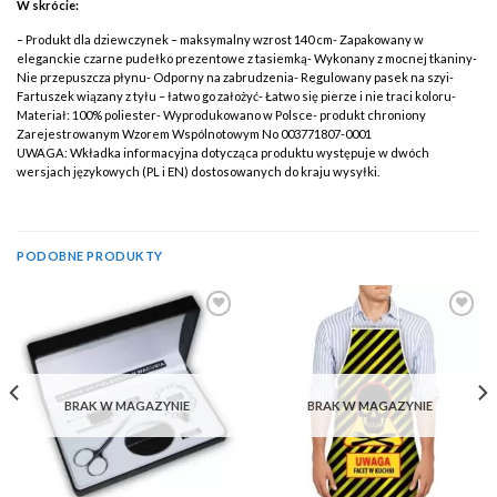
W skrócie:
– Produkt dla dziewczynek – maksymalny wzrost 140 cm- Zapakowany w
eleganckie czarne pudełko prezentowe z tasiemką- Wykonany z mocnej tkaniny-
Nie przepuszcza płynu- Odporny na zabrudzenia- Regulowany pasek na szyi-
Fartuszek wiązany z tyłu – łatwo go założyć- Łatwo się pierze i nie traci koloru-
Materiał: 100% poliester- Wyprodukowano w Polsce- produkt chroniony
Zarejestrowanym Wzorem Wspólnotowym No 003771807-0001
UWAGA: Wkładka informacyjna dotycząca produktu występuje w dwóch
wersjach językowych (PL i EN) dostosowanych do kraju wysyłki.
PODOBNE PRODUKTY
Add to
Add to
Wishlist
Wishlist
BRAK W MAGAZYNIE
BRAK W MAGAZYNIE