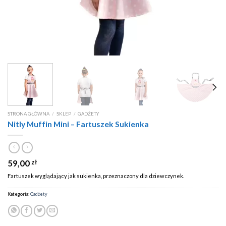
STRONA GŁÓWNA
/
SKLEP
/
GADŻETY
Nitly Muffin Mini – Fartuszek Sukienka
59,00
zł
Fartuszek wyglądający jak sukienka, przeznaczony dla dziewczynek.
Kategoria:
Gadżety