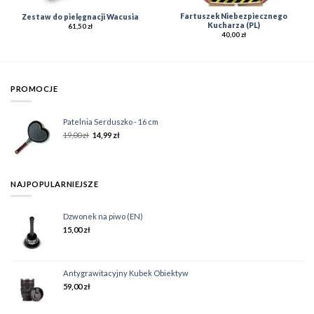
Fartuszek Niebezpiecznego
Zestaw do pielęgnacji Wacusia
Kucharza (PL)
61,50
zł
40,00
zł
PROMOCJE
Patelnia Serduszko - 16 cm
19,00
zł
14,99
zł
NAJPOPULARNIEJSZE
Dzwonek na piwo (EN)
15,00
zł
Antygrawitacyjny Kubek Obiektyw
59,00
zł