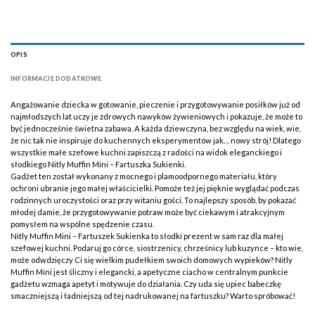
OPIS
INFORMACJE DODATKOWE
Angażowanie dziecka w gotowanie, pieczenie i przygotowywanie posiłków już od
najmłodszych lat uczy je zdrowych nawyków żywieniowych i pokazuje, że może to
być jednocześnie świetna zabawa. A każda dziewczyna, bez względu na wiek, wie,
że nic tak nie inspiruje do kuchennych eksperymentów jak… nowy strój! Dlatego
wszystkie małe szefowe kuchni zapiszczą z radości na widok eleganckiego i
słodkiego Nitly Muffin Mini – Fartuszka Sukienki.
Gadżet ten został wykonany z mocnego i plamoodpornego materiału, który
ochroni ubranie jego małej właścicielki. Pomoże też jej pięknie wyglądać podczas
rodzinnych uroczystości oraz przy witaniu gości. To najlepszy sposób, by pokazać
młodej damie, że przygotowywanie potraw może być ciekawym i atrakcyjnym
pomysłem na wspólne spędzenie czasu.
Nitly Muffin Mini – Fartuszek Sukienka to słodki prezent w sam raz dla małej
szefowej kuchni. Podaruj go córce, siostrzenicy, chrześnicy lub kuzynce – kto wie,
może odwdzięczy Ci się wielkim pudełkiem swoich domowych wypieków? Nitly
Muffin Mini jest śliczny i elegancki, a apetyczne ciacho w centralnym punkcie
gadżetu wzmaga apetyt i motywuje do działania. Czy uda się upiec babeczkę
smaczniejszą i ładniejszą od tej nadrukowanej na fartuszku? Warto spróbować!