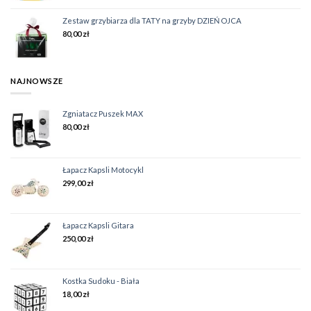
Zestaw grzybiarza dla TATY na grzyby DZIEŃ OJCA
80,00
zł
NAJNOWSZE
Zgniatacz Puszek MAX
80,00
zł
Łapacz Kapsli Motocykl
299,00
zł
Łapacz Kapsli Gitara
250,00
zł
Kostka Sudoku - Biała
18,00
zł