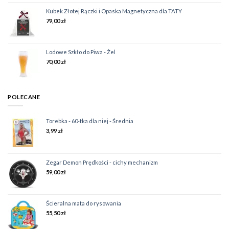
Kubek Złotej Rączki i Opaska Magnetyczna dla TATY
79,00
zł
Lodowe Szkło do Piwa - Żel
70,00
zł
POLECANE
Torebka - 60-tka dla niej - Średnia
3,99
zł
Zegar Demon Prędkości - cichy mechanizm
59,00
zł
Ścieralna mata do rysowania
55,50
zł