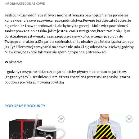
INFORMACJE DODATKOWE
Jeśli punktualność nie jest Twoją mocną stroną, na pewno już nie raz poniosłeś
konsekwencje swojego wiecznego spóźnialstwa. Pewnie też obiecałeś sobie, że
się zmienisz. I nawet próbowałeś, ale było tylko gorzej… Może więc powinieneś
zaakceptować siebie takim, jakim jesteś? Zamiast zegarów, które zamienią Cię w
punktualnego sztywniaka, czas zaopatrzyć się w końcu w zegar pasujący do
Twojego charakteru:)Zegar dla spóźnialskich to idealny gadżet dla luzaka takiego
jak Ty! Z liczbowej rozsypanki na pewno nie uda Ci się odczytać właściwej godziny.
Nieważne, bo skoro i tak masz się spóźnić, to po co się stresować?
W skrócie:
– godziny rozsypane na tarczy zegarka- cichy, płynny mechanizm zegara (tzw.
„zegar płynący”)- średnica: 30 cm- tarcza chroniona przez szklaną szybę- czarna
obudowa pokryta gumowaną powłoką
PODOBNE PRODUKTY
Add to
Add to
Wishlist
Wishlist