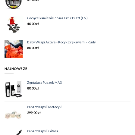
Gorące kamienie do masażu 12 szt (EN)
40,00
zł
Baby Wrapi Active - Kocyk z rękawami - Rudy
80,00
zł
NAJNOWSZE
Zgniatacz Puszek MAX
80,00
zł
Łapacz Kapsli Motocykl
299,00
zł
Łapacz Kapsli Gitara