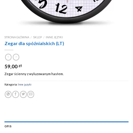
STRONA GŁÓWNA
/
SKLEP
/
INNE JĘZYKI
Zegar dla spóźnialskich (LT)
59,00
zł
Zegar ścienny z wyluzowanym hasłem.
Kategoria:
Inne języki
OPIS