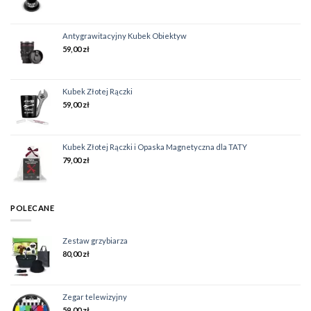
Antygrawitacyjny Kubek Obiektyw
59,00
zł
Kubek Złotej Rączki
59,00
zł
Kubek Złotej Rączki i Opaska Magnetyczna dla TATY
79,00
zł
POLECANE
Zestaw grzybiarza
80,00
zł
Zegar telewizyjny
59,00
zł