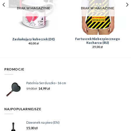
BRAK W MAGAZYNIE
BRAK W MAGAZYNIE
Fartuszek Niebezpiecznego
Zaskakujący kubeczek (DE)
Kucharza (RU)
40,00
zł
29,00
zł
PROMOCJE
Patelnia Serduszko - 16 cm
19,00
zł
14,99
zł
NAJPOPULARNIEJSZE
Dzwonek na piwo (EN)
15,00
zł