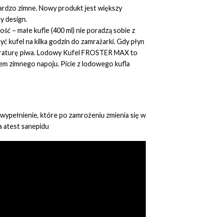
ardzo zimne. Nowy produkt jest większy
y design.
ć – małe kufle (400 ml) nie poradzą sobie z
ć kufel na kilka godzin do zamrażarki. Gdy płyn
mperaturę piwa. Lodowy Kufel FROSTER MAX to
iem zimnego napoju. Picie z lodowego kufla
ę wypełnienie, które po zamrożeniu zmienia się w
 atest sanepidu