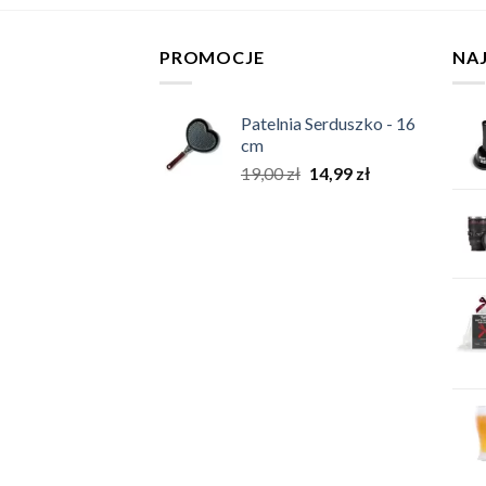
PROMOCJE
NA
Patelnia Serduszko - 16
cm
19,00
zł
14,99
zł