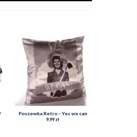
to
Add to
ist
Wishlist
y
Poszewka Retro – Yes we can
9,99
zł