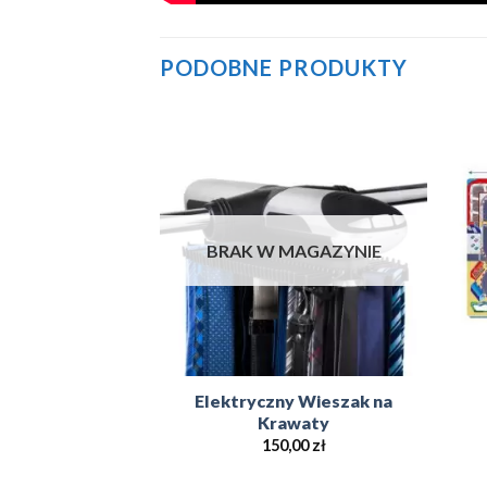
PODOBNE PRODUKTY
Add to
Add to
Wishlist
Wishlist
BRAK W MAGAZYNIE
Elektryczny Wieszak na
 Dalego
Krawaty
,00
zł
150,00
zł