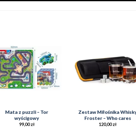
Add to
Add 
Wishlist
Wishl
Mata z puzzli – Tor
Zestaw Miłośnika Whisk
wyścigowy
Froster – Who cares
99,00
zł
120,00
zł