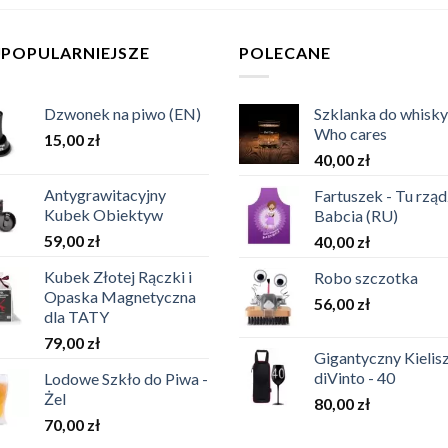
JPOPULARNIEJSZE
POLECANE
Dzwonek na piwo (EN)
Szklanka do whisky
Who cares
15,00
zł
40,00
zł
Antygrawitacyjny
Fartuszek - Tu rząd
Kubek Obiektyw
Babcia (RU)
59,00
zł
40,00
zł
Kubek Złotej Rączki i
Robo szczotka
Opaska Magnetyczna
56,00
zł
dla TATY
79,00
zł
Gigantyczny Kielis
diVinto - 40
Lodowe Szkło do Piwa -
Żel
80,00
zł
70,00
zł