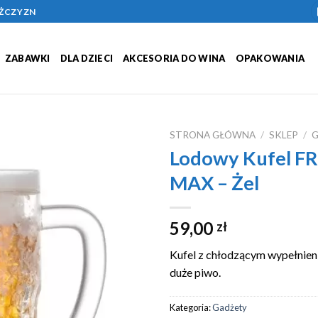
ĘŻCZYZN
ZABAWKI
DLA DZIECI
AKCESORIA DO WINA
OPAKOWANIA
STRONA GŁÓWNA
/
SKLEP
/
Lodowy Kufel F
Add to
MAX – Żel
Wishlist
59,00
zł
Kufel z chłodzącym wypełnien
duże piwo.
Kategoria:
Gadżety