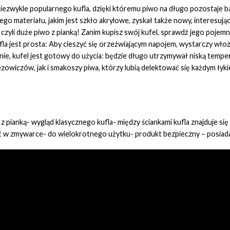
wykle popularnego kufla, dzięki któremu piwo na długo pozostaje b
o materiału, jakim jest szkło akrylowe, zyskał także nowy, interesując
li duże piwo z pianką! Zanim kupisz swój kufel, sprawdź jego pojemnoś
a jest prosta: Aby cieszyć się orzeźwiającym napojem, wystarczy włoży
rznie, kufel jest gotowy do użycia: będzie długo utrzymywał niską te
owiczów, jak i smakoszy piwa, którzy lubią delektować się każdym łyk
z pianką- wygląd klasycznego kufla- między ściankami kufla znajduje si
 w zmywarce- do wielokrotnego użytku- produkt bezpieczny – posiada