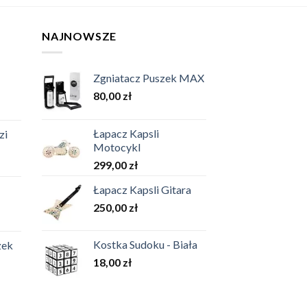
NAJNOWSZE
Zgniatacz Puszek MAX
80,00
zł
Łapacz Kapsli
zi
Motocykl
299,00
zł
Łapacz Kapsli Gitara
250,00
zł
Kostka Sudoku - Biała
zek
18,00
zł