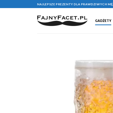
Skip
NAJLEPSZE PREZENTY DLA PRAWDZIWYCH M
to
content
GADŻETY