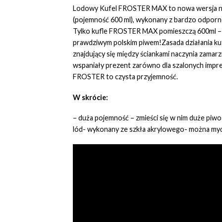
Lodowy Kufel FROSTER MAX to nowa wersja niez
(pojemność 600 ml), wykonany z bardzo odporneg
Tylko kufle FROSTER MAX pomieszczą 600ml – czy
prawdziwym polskim piwem!Zasada działania kufl
znajdujący się między ściankami naczynia zama
wspaniały prezent zarówno dla szalonych imprez
FROSTER to czysta przyjemność.
W skrócie:
– duża pojemność – zmieści się w nim duże piwo 
lód- wykonany ze szkła akrylowego- można myć