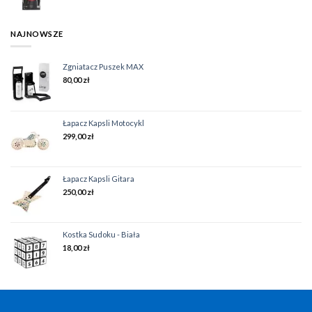
NAJNOWSZE
Zgniatacz Puszek MAX
80,00
zł
Łapacz Kapsli Motocykl
299,00
zł
Łapacz Kapsli Gitara
250,00
zł
Kostka Sudoku - Biała
18,00
zł