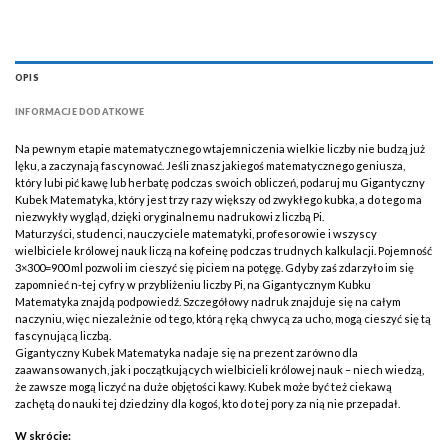
OPIS
INFORMACJE DODATKOWE
Na pewnym etapie matematycznego wtajemniczenia wielkie liczby nie budzą już
lęku, a zaczynają fascynować. Jeśli znasz jakiegoś matematycznego geniusza,
który lubi pić kawę lub herbatę podczas swoich obliczeń, podaruj mu Gigantyczny
Kubek Matematyka, który jest trzy razy większy od zwykłego kubka, a do tego ma
niezwykły wygląd, dzięki oryginalnemu nadrukowi z liczbą Pi.
Maturzyści, studenci, nauczyciele matematyki, profesorowie i wszyscy
wielbiciele królowej nauk liczą na kofeinę podczas trudnych kalkulacji. Pojemność
3×300=900 ml pozwoli im cieszyć się piciem na potęgę. Gdyby zaś zdarzyło im się
zapomnieć n-tej cyfry w przybliżeniu liczby Pi, na Gigantycznym Kubku
Matematyka znajdą podpowiedź. Szczegółowy nadruk znajduje się na całym
naczyniu, więc niezależnie od tego, którą ręką chwycą za ucho, mogą cieszyć się tą
fascynującą liczbą.
Gigantyczny Kubek Matematyka nadaje się na prezent zarówno dla
zaawansowanych, jak i początkujących wielbicieli królowej nauk – niech wiedzą,
że zawsze mogą liczyć na duże objętości kawy. Kubek może być też ciekawą
zachętą do nauki tej dziedziny dla kogoś, kto do tej pory za nią nie przepadał.
W skrócie: