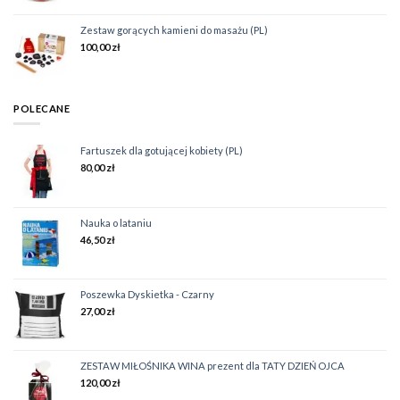
Zestaw gorących kamieni do masażu (PL)
100,00
zł
POLECANE
Fartuszek dla gotującej kobiety (PL)
80,00
zł
Nauka o lataniu
46,50
zł
Poszewka Dyskietka - Czarny
27,00
zł
ZESTAW MIŁOŚNIKA WINA prezent dla TATY DZIEŃ OJCA
120,00
zł