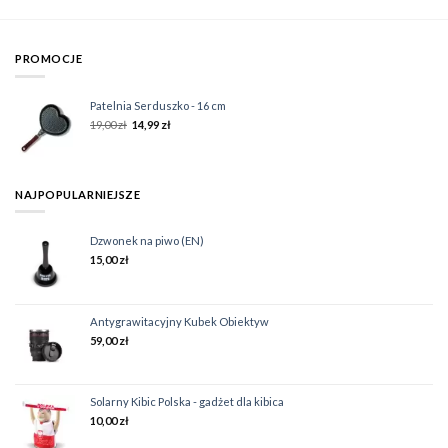
PROMOCJE
Patelnia Serduszko - 16 cm
19,00
zł
14,99
zł
NAJPOPULARNIEJSZE
Dzwonek na piwo (EN)
15,00
zł
Antygrawitacyjny Kubek Obiektyw
59,00
zł
Solarny Kibic Polska - gadżet dla kibica
10,00
zł