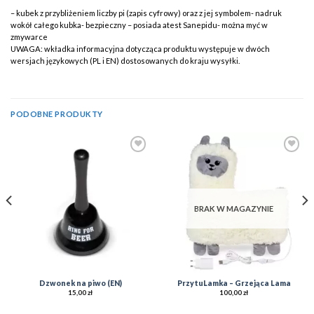
– kubek z przybliżeniem liczby pi (zapis cyfrowy) oraz z jej symbolem- nadruk
wokół całego kubka- bezpieczny – posiada atest Sanepidu- można myć w
zmywarce
UWAGA: wkładka informacyjna dotycząca produktu występuje w dwóch
wersjach językowych (PL i EN) dostosowanych do kraju wysyłki.
PODOBNE PRODUKTY
Add to
Add to
Wishlist
Wishlist
BRAK W MAGAZYNIE
Dzwonek na piwo (EN)
PrzytuLamka – Grzejąca Lama
15,00
zł
100,00
zł