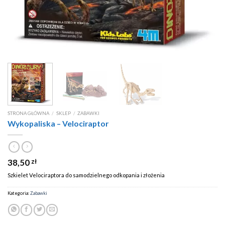
STRONA GŁÓWNA
/
SKLEP
/
ZABAWKI
Wykopaliska – Velociraptor
38,50
zł
Szkielet Velociraptora do samodzielnego odkopania i złożenia
Kategoria:
Zabawki