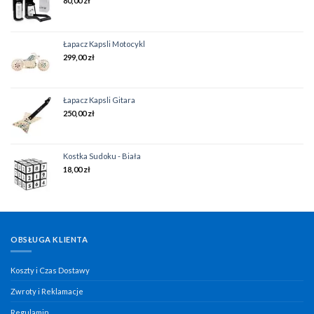
80,00
zł
Łapacz Kapsli Motocykl
299,00
zł
Łapacz Kapsli Gitara
250,00
zł
Kostka Sudoku - Biała
18,00
zł
OBSŁUGA KLIENTA
Koszty i Czas Dostawy
Zwroty i Reklamacje
Regulamin