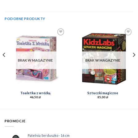
PODOBNE PRODUKTY
Add to
Add to
Wishlist
Wishlist
BRAK W MAGAZYNIE
BRAK W MAGAZYNIE
Toaletka z wróżką
Sztuczki magiczne
46,50
zł
85,00
zł
PROMOCJE
Patelnia Serduszko - 16 cm