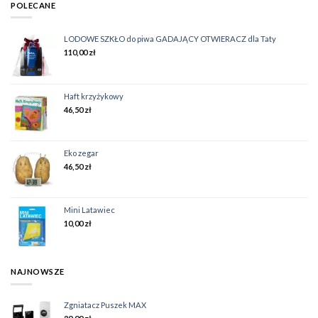
POLECANE
LODOWE SZKŁO do piwa GADAJĄCY OTWIERACZ dla Taty
110,00
zł
Haft krzyżykowy
46,50
zł
Eko zegar
46,50
zł
Mini Latawiec
10,00
zł
NAJNOWSZE
Zgniatacz Puszek MAX