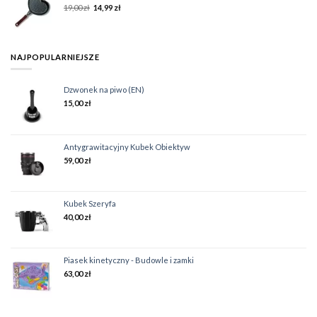
19,00
zł
14,99
zł
NAJPOPULARNIEJSZE
Dzwonek na piwo (EN)
15,00
zł
Antygrawitacyjny Kubek Obiektyw
59,00
zł
Kubek Szeryfa
40,00
zł
Piasek kinetyczny - Budowle i zamki
63,00
zł