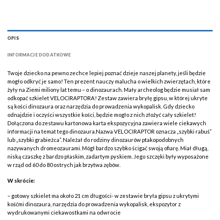
OPIS
INFORMACJE DODATKOWE
Twoje dziecko na pewno zechce lepiej poznać dzieje naszej planety, jeśli będzie
mogło odkryć je samo! Ten prezent nauczy malucha o wielkich zwierzętach, które
żyły na Ziemi miliony lat temu – o dinozaurach. Mały archeolog będzie musiał sam
odkopać szkielet VELOCIRAPTORA! Zestaw zawiera bryłę gipsu, w której ukryte
są kości dinozaura oraz narzędzia do prowadzenia wykopalisk. Gdy dziecko
odnajdzie i oczyści wszystkie kości, będzie mogło z nich złożyć cały szkielet!
Dołączona do zestawu kartonowa karta ekspozycyjna zawiera wiele ciekawych
informacji na temat tego dinozaura.Nazwa VELOCIRAPTOR oznacza „szybki rabuś”
lub „szybki grabieżca”. Należał do rodziny dinozaurów ptakopodobnych
nazywanych dromeozaurami. Mógł bardzo szybko ścigać swoją ofiarę. Miał długą,
niską czaszkę z bardzo płaskim, zadartym pyskiem. Jego szczęki były wyposażone
w rząd od 60 do 80 ostrych jak brzytwa zębów.
W skrócie:
– gotowy szkielet ma około 21 cm długości- w zestawie bryła gipsu z ukrytymi
kośćmi dinozaura, narzędzia do prowadzenia wykopalisk, ekspozytor z
wydrukowanymi ciekawostkami na odwrocie