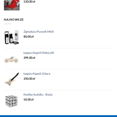
120,00
zł
NAJNOWSZE
Zgniatacz Puszek MAX
80,00
zł
Łapacz Kapsli Motocykl
299,00
zł
Łapacz Kapsli Gitara
250,00
zł
Kostka Sudoku - Biała
18,00
zł