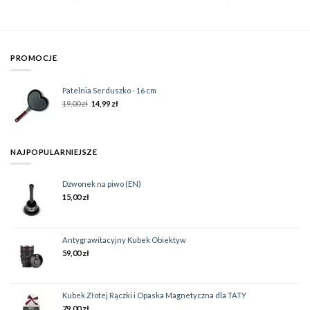
PROMOCJE
Patelnia Serduszko - 16 cm
19,00
zł
14,99
zł
NAJPOPULARNIEJSZE
Dzwonek na piwo (EN)
15,00
zł
Antygrawitacyjny Kubek Obiektyw
59,00
zł
Kubek Złotej Rączki i Opaska Magnetyczna dla TATY
79,00
zł