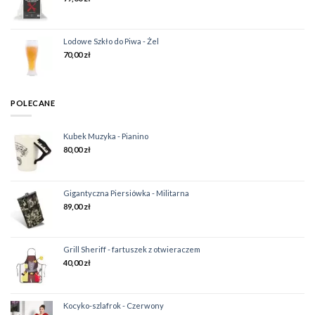
Lodowe Szkło do Piwa - Żel
70,00
zł
POLECANE
Kubek Muzyka - Pianino
80,00
zł
Gigantyczna Piersiówka - Militarna
89,00
zł
Grill Sheriff - fartuszek z otwieraczem
40,00
zł
Kocyko-szlafrok - Czerwony