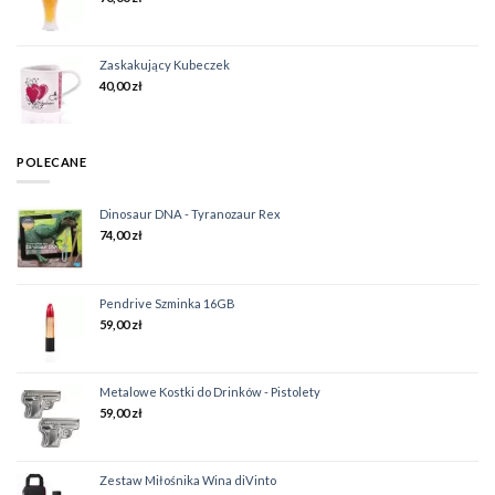
Zaskakujący Kubeczek
40,00
zł
POLECANE
Dinosaur DNA - Tyranozaur Rex
74,00
zł
Pendrive Szminka 16GB
59,00
zł
Metalowe Kostki do Drinków - Pistolety
59,00
zł
Zestaw Miłośnika Wina diVinto