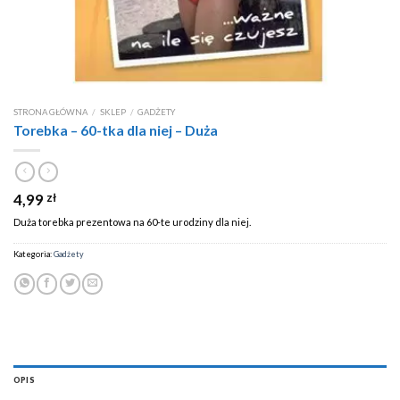
STRONA GŁÓWNA
/
SKLEP
/
GADŻETY
Torebka – 60-tka dla niej – Duża
4,99
zł
Duża torebka prezentowa na 60-te urodziny dla niej.
Kategoria:
Gadżety
OPIS