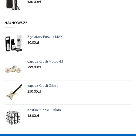
130,00
zł
NAJNOWSZE
Zgniatacz Puszek MAX
80,00
zł
Łapacz Kapsli Motocykl
299,00
zł
Łapacz Kapsli Gitara
250,00
zł
Kostka Sudoku - Biała
18,00
zł