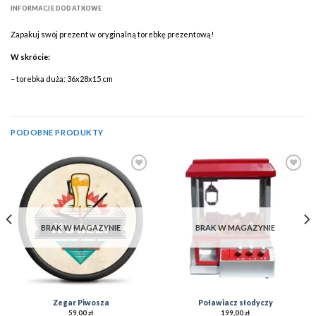
INFORMACJE DODATKOWE
Zapakuj swój prezent w oryginalną torebkę prezentową!
W skrócie:
– torebka duża: 36x28x15 cm
PODOBNE PRODUKTY
Add to
Add to
Wishlist
Wishlist
BRAK W MAGAZYNIE
BRAK W MAGAZYNIE
Zegar Piwosza
Poławiacz słodyczy
59,00
zł
199,00
zł