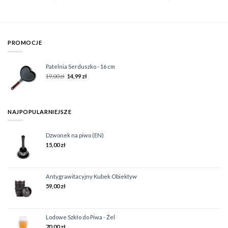
PROMOCJE
Patelnia Serduszko - 16 cm
19,00
zł
14,99
zł
NAJPOPULARNIEJSZE
Dzwonek na piwo (EN)
15,00
zł
Antygrawitacyjny Kubek Obiektyw
59,00
zł
Lodowe Szkło do Piwa - Żel
70,00
zł