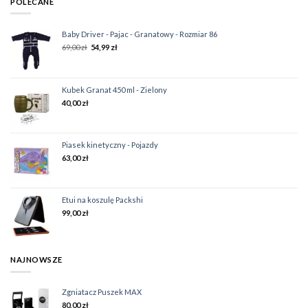
POLECANE
Baby Driver - Pajac - Granatowy - Rozmiar 86
69,00
zł
54,99
zł
Kubek Granat 450 ml - Zielony
40,00
zł
Piasek kinetyczny - Pojazdy
63,00
zł
Etui na koszulę Packshi
99,00
zł
NAJNOWSZE
Zgniatacz Puszek MAX
80,00
zł