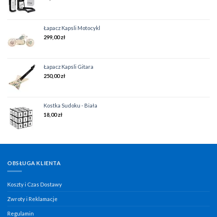
Łapacz Kapsli Motocykl
299,00
zł
Łapacz Kapsli Gitara
250,00
zł
Kostka Sudoku - Biała
18,00
zł
OBSŁUGA KLIENTA
Koszty i Czas Dostawy
Zwroty i Reklamacje
Regulamin