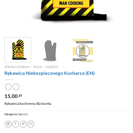
STRONA GŁÓWNA
/
SKLEP
/
GADŻETY
Rękawica Niebezpiecznego Kucharza (EN)
15,00
zł
Rękawica kuchenna dla faceta.
Kategoria:
Gadżety