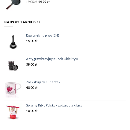
19,00
zł
14,99
zł
NAJPOPULARNIEJSZE
Dzwonek na piwo (EN)
15,00
zł
Antygrawitacyjny Kubek Obiektyw
59,00
zł
Zaskakujący Kubeczek
40,00
zł
Solarny Kibic Polska - gadżet dla kibica
10,00
zł