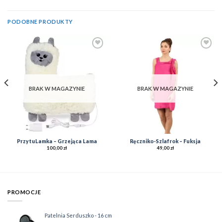
PODOBNE PRODUKTY
Add to
Add to
Wishlist
Wishlist
BRAK W MAGAZYNIE
BRAK W MAGAZYNIE
PrzytuLamka – Grzejąca Lama
Ręczniko-Szlafrok – Fuksja
100,00
zł
49,00
zł
PROMOCJE
Patelnia Serduszko - 16 cm