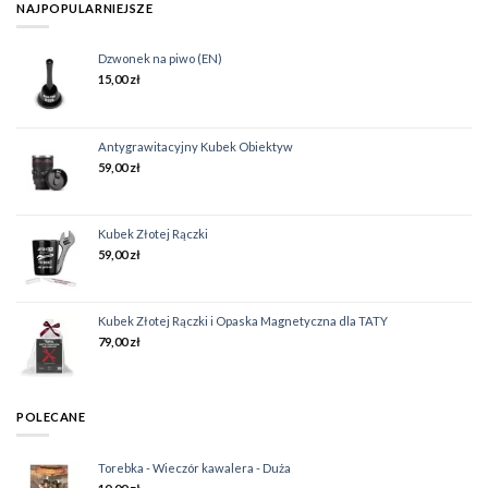
NAJPOPULARNIEJSZE
Dzwonek na piwo (EN)
15,00
zł
Antygrawitacyjny Kubek Obiektyw
59,00
zł
Kubek Złotej Rączki
59,00
zł
Kubek Złotej Rączki i Opaska Magnetyczna dla TATY
79,00
zł
POLECANE
Torebka - Wieczór kawalera - Duża