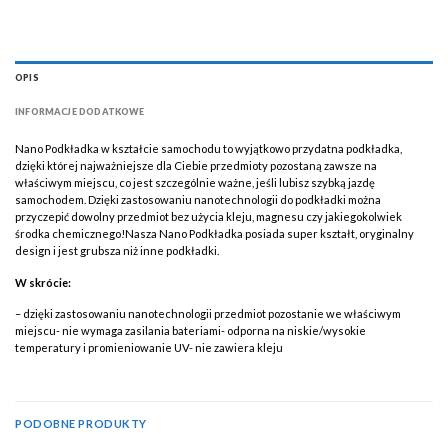
OPIS
INFORMACJE DODATKOWE
Nano Podkładka w kształcie samochodu to wyjątkowo przydatna podkładka,
dzięki której najważniejsze dla Ciebie przedmioty pozostaną zawsze na
właściwym miejscu, co jest szczególnie ważne, jeśli lubisz szybką jazdę
samochodem. Dzięki zastosowaniu nanotechnologii do podkładki można
przyczepić dowolny przedmiot bez użycia kleju, magnesu czy jakiegokolwiek
środka chemicznego!Nasza Nano Podkładka posiada super kształt, oryginalny
design i jest grubsza niż inne podkładki.
W skrócie:
– dzięki zastosowaniu nanotechnologii przedmiot pozostanie we właściwym
miejscu- nie wymaga zasilania bateriami- odporna na niskie/wysokie
temperatury i promieniowanie UV- nie zawiera kleju
PODOBNE PRODUKTY