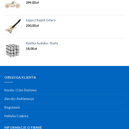
299,00
zł
Łapacz Kapsli Gitara
250,00
zł
Kostka Sudoku - Biała
18,00
zł
OBSŁUGA KLIENTA
Koszty i Czas Dostawy
Zwroty i Reklamacje
Regulamin
Polityka Cookies
INFORMACJE O FIRMIE