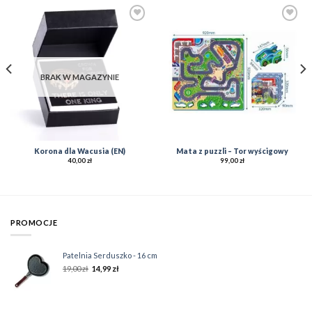
Add to
Add to
Wishlist
Wishlist
BRAK W MAGAZYNIE
Korona dla Wacusia (EN)
Mata z puzzli – Tor wyścigowy
40,00
zł
99,00
zł
PROMOCJE
Patelnia Serduszko - 16 cm
19,00
zł
14,99
zł