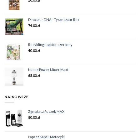
10,00
zł
Dinosaur DNA - Tyranozaur Rex
74,00
zł
Recykling - papier czerpany
40,00
zł
Kubek Power Mixer Maxi
65,00
zł
NAJNOWSZE
Zgniatacz Puszek MAX
80,00
zł
Łapacz Kapsli Motocykl