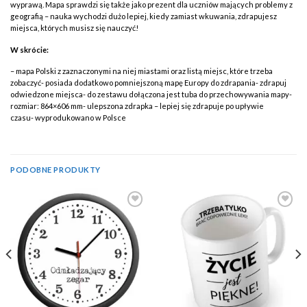
wyprawą. Mapa sprawdzi się także jako prezent dla uczniów mających problemy z
geografią – nauka wychodzi dużo lepiej, kiedy zamiast wkuwania, zdrapujesz
miejsca, których musisz się nauczyć!
W skrócie:
– mapa Polski z zaznaczonymi na niej miastami oraz listą miejsc, które trzeba
zobaczyć- posiada dodatkowo pomniejszoną mapę Europy do zdrapania- zdrapuj
odwiedzone miejsca- do zestawu dołączona jest tuba do przechowywania mapy-
rozmiar: 864×606 mm- ulepszona zdrapka – lepiej się zdrapuje po upływie
czasu- wyprodukowano w Polsce
PODOBNE PRODUKTY
Add to
Add to
Wishlist
Wishlist