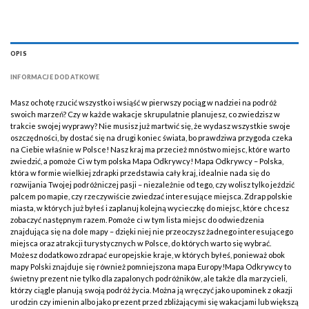
OPIS
INFORMACJE DODATKOWE
Masz ochotę rzucić wszystko i wsiąść w pierwszy pociąg w nadziei na podróż
swoich marzeń? Czy w każde wakacje skrupulatnie planujesz, co zwiedzisz w
trakcie swojej wyprawy? Nie musisz już martwić się, że wydasz wszystkie swoje
oszczędności, by dostać się na drugi koniec świata, bo prawdziwa przygoda czeka
na Ciebie właśnie w Polsce! Nasz kraj ma przecież mnóstwo miejsc, które warto
zwiedzić, a pomoże Ci w tym polska Mapa Odkrywcy! Mapa Odkrywcy – Polska,
która w formie wielkiej zdrapki przedstawia cały kraj, idealnie nada się do
rozwijania Twojej podróżniczej pasji – niezależnie od tego, czy wolisz tylko jeździć
palcem po mapie, czy rzeczywiście zwiedzać interesujące miejsca. Zdrap polskie
miasta, w których już byłeś i zaplanuj kolejną wycieczkę do miejsc, które chcesz
zobaczyć następnym razem. Pomoże ci w tym lista miejsc do odwiedzenia
znajdująca się na dole mapy – dzięki niej nie przeoczysz żadnego interesującego
miejsca oraz atrakcji turystycznych w Polsce, do których warto się wybrać.
Możesz dodatkowo zdrapać europejskie kraje, w których byłeś, ponieważ obok
mapy Polski znajduje się również pomniejszona mapa Europy!Mapa Odkrywcy to
świetny prezent nie tylko dla zapalonych podróżników, ale także dla marzycieli,
którzy ciągle planują swoją podróż życia. Można ją wręczyć jako upominek z okazji
urodzin czy imienin albo jako prezent przed zbliżającymi się wakacjami lub większą