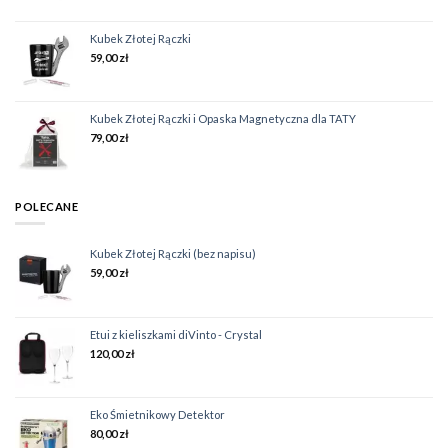
Kubek Złotej Rączki
59,00
zł
Kubek Złotej Rączki i Opaska Magnetyczna dla TATY
79,00
zł
POLECANE
Kubek Złotej Rączki (bez napisu)
59,00
zł
Etui z kieliszkami diVinto - Crystal
120,00
zł
Eko Śmietnikowy Detektor
80,00
zł