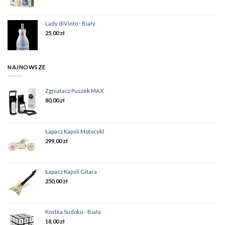
Lady diVinto - Biały
25,00
zł
NAJNOWSZE
Zgniatacz Puszek MAX
80,00
zł
Łapacz Kapsli Motocykl
299,00
zł
Łapacz Kapsli Gitara
250,00
zł
Kostka Sudoku - Biała
18,00
zł