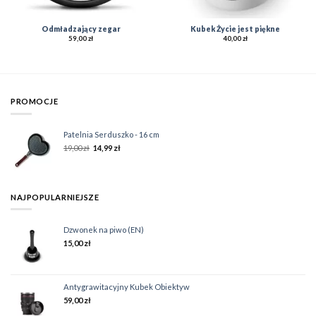
Odmładzający zegar
Kubek Życie jest piękne
59,00
zł
40,00
zł
PROMOCJE
Patelnia Serduszko - 16 cm
19,00
zł
14,99
zł
NAJPOPULARNIEJSZE
Dzwonek na piwo (EN)
15,00
zł
Antygrawitacyjny Kubek Obiektyw
59,00
zł