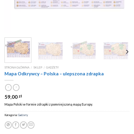
STRONA GŁÓWNA
/
SKLEP
/
GADŻETY
Mapa Odkrywcy – Polska – ulepszona zdrapka
59,00
zł
Mapa Polski w formie zdrapki z pomniejszoną mapą Europy.
Kategoria:
Gadżety