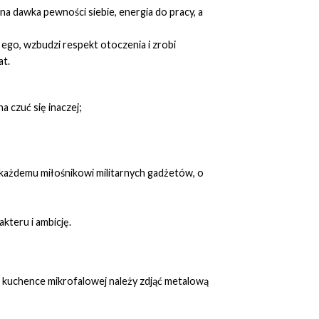
na dawka pewności siebie, energia do pracy, a
ego, wzbudzi respekt otoczenia i zrobi
at.
a czuć się inaczej;
ię każdemu miłośnikowi militarnych gadżetów, o
akteru i ambicję.
w kuchence mikrofalowej należy zdjąć metalową