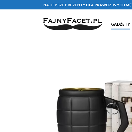
Skip
NAJLEPSZE PREZENTY DLA PRAWDZIWYCH M
to
content
GADŻETY