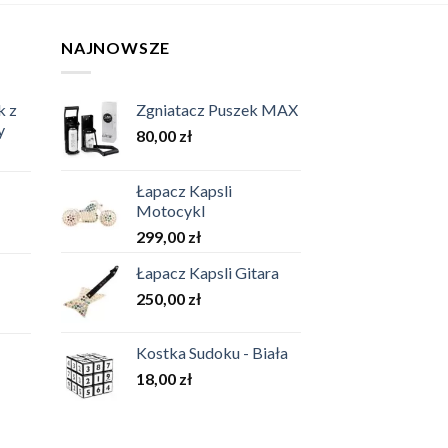
NAJNOWSZE
k z
Zgniatacz Puszek MAX
y
80,00
zł
Łapacz Kapsli
Motocykl
299,00
zł
Łapacz Kapsli Gitara
250,00
zł
Kostka Sudoku - Biała
18,00
zł