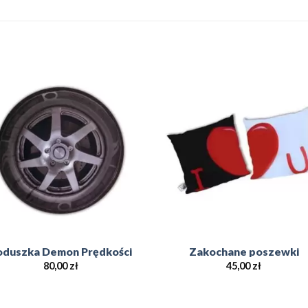
Add to
Add 
Wishlist
Wishl
oduszka Demon Prędkości
Zakochane poszewki
80,00
zł
45,00
zł