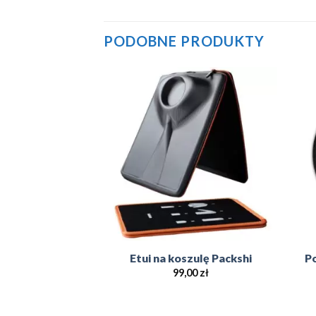
PODOBNE PRODUKTY
Add to
Add to
Wishlist
Wishlist
MAGAZYNIE
y Wieszak na
Etui na koszulę Packshi
P
waty
99,00
zł
,00
zł