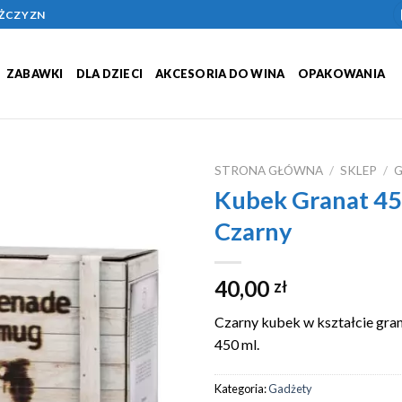
ĘŻCZYZN
ZABAWKI
DLA DZIECI
AKCESORIA DO WINA
OPAKOWANIA
STRONA GŁÓWNA
/
SKLEP
/
Kubek Granat 45
Add to
Czarny
Wishlist
40,00
zł
Czarny kubek w kształcie gra
450 ml.
Kategoria:
Gadżety