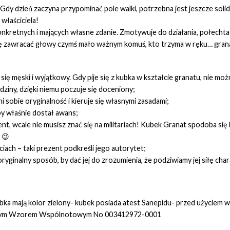
dy dzień zaczyna przypominać pole walki, potrzebna jest jeszcze solid
właściciela!
retnych i mających własne zdanie. Zmotywuje do działania, połechta 
się zawracać głowy czymś mało ważnym komuś, kto trzyma w ręku… gran
ię męski i wyjątkowy. Gdy pije się z kubka w kształcie granatu, nie możn
dziny, dzięki niemu poczuje się doceniony;
ni sobie oryginalność i kieruje się własnymi zasadami;
kby właśnie dostał awans;
zent, wcale nie musisz znać się na militariach! Kubek Granat spodoba s
 😉
ciach – taki prezent podkreśli jego autorytet;
oryginalny sposób, by dać jej do zrozumienia, że podziwiamy jej siłę char
ka mają kolor zielony- kubek posiada atest Sanepidu- przed użyciem 
wanym Wzorem Wspólnotowym No 003412972-0001