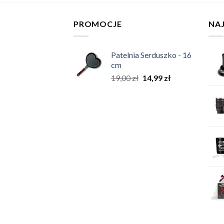
PROMOCJE
NA
Patelnia Serduszko - 16
cm
19,00
zł
14,99
zł