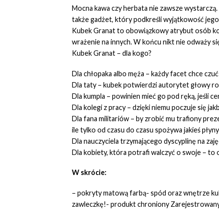
Mocna kawa czy herbata nie zawsze wystarczą. G
także gadżet, który podkreśli wyjątkowość jego 
Kubek Granat to obowiązkowy atrybut osób konk
wrażenie na innych. W końcu nikt nie odważy 
Kubek Granat – dla kogo?
Dla chłopaka albo męża – każdy facet chce czuć s
Dla taty – kubek potwierdzi autorytet głowy ro
Dla kumpla – powinien mieć go pod ręką, jeśli ce
Dla kolegi z pracy – dzięki niemu poczuje się ja
Dla fana militariów – by zrobić mu trafiony pre
ile tylko od czasu do czasu spożywa jakieś płyny
Dla nauczyciela trzymającego dyscyplinę na zaję
Dla kobiety, która potrafi walczyć o swoje – to 
W skrócie:
– pokryty matową farbą- spód oraz wnętrze kub
zawleczkę!- produkt chroniony Zarejestro