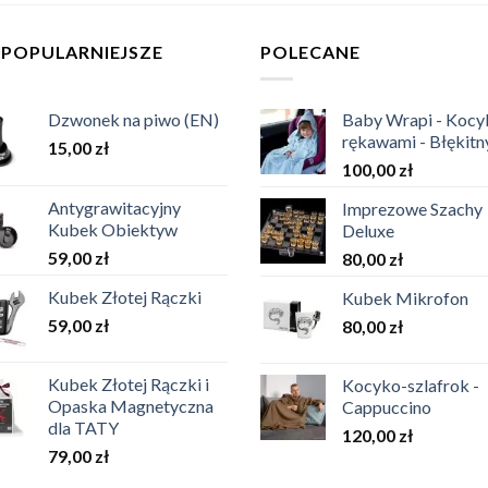
JPOPULARNIEJSZE
POLECANE
Dzwonek na piwo (EN)
Baby Wrapi - Kocy
rękawami - Błękitn
15,00
zł
100,00
zł
Antygrawitacyjny
Imprezowe Szachy
Kubek Obiektyw
Deluxe
59,00
zł
80,00
zł
Kubek Złotej Rączki
Kubek Mikrofon
59,00
zł
80,00
zł
Kubek Złotej Rączki i
Kocyko-szlafrok -
Opaska Magnetyczna
Cappuccino
dla TATY
120,00
zł
79,00
zł