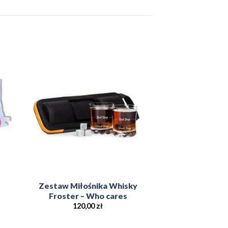
to
Add to
ist
Wishlist
Zestaw Miłośnika Whisky
Froster – Who cares
120,00
zł