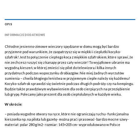
OPIS
INFORMACJE DODATKOWE
Chłodne jesienno-zimowe wieczory spędzane w domu mogą być bardzo
przyjemne pod warunkiem, że zaopatrzysz się w miękki i cieplutki kocyko-
szlafrok! Jest to połączenie ciepłego koca z miękkim szlafrokiem, które sprawi, że
nie zechcesz ruszyć się z kanapy przez cały wieczór! To wyjątkowe ubranie ma
wygodną kieszeń, w której zmieści się pilot do telewizora i kilka innych
przydatnych podczas wypoczynku drobiazgów. Nie miej żadnych wyrzutów
sumienia – chwila błogiego lenistwa w przyjemnym cieple należy się każdemu!
Kocyko-szlafrok sprawdzi się świetnie podczas długich podróży czy na kempingu.
Będzie także prawdziwym wybawieniem dla osób cierpiących na przeziębienie
lub grypę. Polecamy jako prezent dla osób ciepłolubnych w każdym wieku.
W skrócie:
– posiada wygodne otwory na ręce, które nie ograniczają ruchu- funkcjonalna
kieszonka np. na pilota lub gazetę- można prać i prasować- bardzo mocne szwy-
materiał: polar 280 g/m2- rozmiar: 145×205 cm- wyprodukowano w Polsce