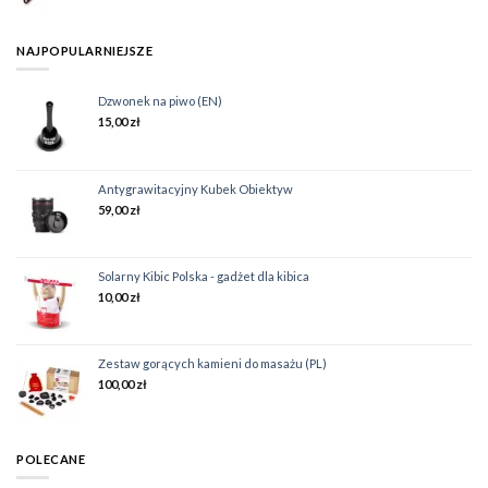
NAJPOPULARNIEJSZE
Dzwonek na piwo (EN)
15,00
zł
Antygrawitacyjny Kubek Obiektyw
59,00
zł
Solarny Kibic Polska - gadżet dla kibica
10,00
zł
Zestaw gorących kamieni do masażu (PL)
100,00
zł
POLECANE