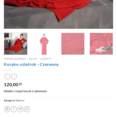
STRONA GŁÓWNA
/
SKLEP
/
GADŻETY
Kocyko-szlafrok – Czerwony
120,00
zł
Miękki i ciepły kocyk z rękawami.
Kategoria:
Gadżety