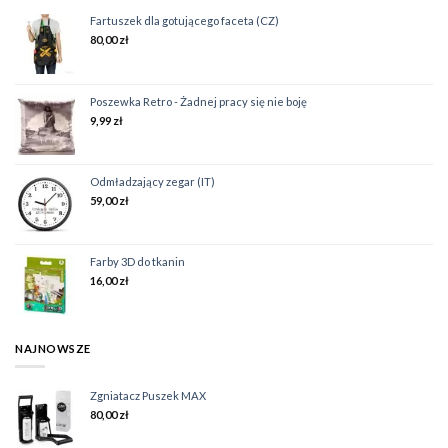
Fartuszek dla gotującego faceta (CZ)
80,00
zł
Poszewka Retro - Żadnej pracy się nie boję
9,99
zł
Odmładzający zegar (IT)
59,00
zł
Farby 3D do tkanin
16,00
zł
NAJNOWSZE
Zgniatacz Puszek MAX
80,00
zł