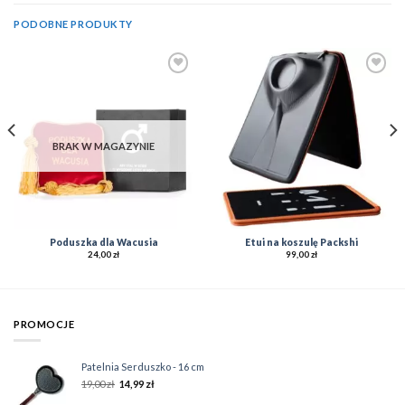
PODOBNE PRODUKTY
Add to
Add to
Wishlist
Wishlist
BRAK W MAGAZYNIE
Poduszka dla Wacusia
Etui na koszulę Packshi
24,00
zł
99,00
zł
PROMOCJE
Patelnia Serduszko - 16 cm
19,00
zł
14,99
zł