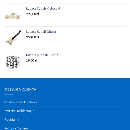
Łapacz Kapsli Motocykl
299,00
zł
Łapacz Kapsli Gitara
250,00
zł
Kostka Sudoku - Biała
18,00
zł
OBSŁUGA KLIENTA
Koszty i Czas Dostawy
Zwroty i Reklamacje
Regulamin
Polityka Cookies