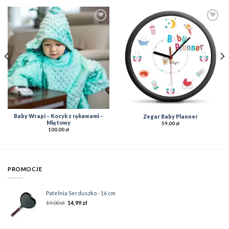
Add to
Add to
Wishlist
Wishlist
Baby Wrapi – Kocyk z rękawami –
Zegar Baby Planner
Miętowy
59,00
zł
100,00
zł
PROMOCJE
Patelnia Serduszko - 16 cm
19,00
zł
14,99
zł