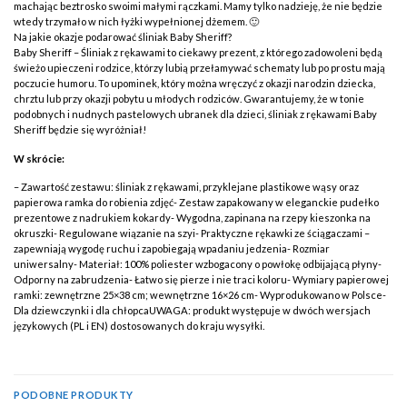
machając beztrosko swoimi małymi rączkami. Mamy tylko nadzieję, że nie będzie
wtedy trzymało w nich łyżki wypełnionej dżemem. 🙂
Na jakie okazje podarować śliniak Baby Sheriff?
Baby Sheriff – Śliniak z rękawami to ciekawy prezent, z którego zadowoleni będą
świeżo upieczeni rodzice, którzy lubią przełamywać schematy lub po prostu mają
poczucie humoru. To upominek, który można wręczyć z okazji narodzin dziecka,
chrztu lub przy okazji pobytu u młodych rodziców. Gwarantujemy, że w tonie
podobnych i nudnych pastelowych ubranek dla dzieci, śliniak z rękawami Baby
Sheriff będzie się wyróżniał!
W skrócie:
– Zawartość zestawu: śliniak z rękawami, przyklejane plastikowe wąsy oraz
papierowa ramka do robienia zdjęć- Zestaw zapakowany w eleganckie pudełko
prezentowe z nadrukiem kokardy- Wygodna, zapinana na rzepy kieszonka na
okruszki- Regulowane wiązanie na szyi- Praktyczne rękawki ze ściągaczami –
zapewniają wygodę ruchu i zapobiegają wpadaniu jedzenia- Rozmiar
uniwersalny- Materiał: 100% poliester wzbogacony o powłokę odbijającą płyny-
Odporny na zabrudzenia- Łatwo się pierze i nie traci koloru- Wymiary papierowej
ramki: zewnętrzne 25×38 cm; wewnętrzne 16×26 cm- Wyprodukowano w Polsce-
Dla dziewczynki i dla chłopcaUWAGA: produkt występuje w dwóch wersjach
językowych (PL i EN) dostosowanych do kraju wysyłki.
PODOBNE PRODUKTY