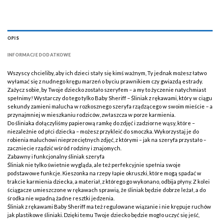
OPIS
INFORMACJE DODATKOWE
Wszyscy chcieliby, aby ich dzieci stały się kimś ważnym, Ty jednak możesz łatwo
wyłamać się z nudnego kręgu marzeń o byciu prawnikiem czy gwiazdą estrady.
Zażycz sobie, by Twoje dziecko zostało szeryfem – a my to życzenie natychmiast
spełnimy! Wystarczy do tego tylko Baby Sheriff – Śliniak z rękawami, który w ciągu
sekundy zamieni malucha w rozkosznego szeryfa rządzącego w swoim mieście – a
przynajmniej w mieszkaniu rodziców, zwłaszcza w porze karmienia.
Do śliniaka dołączyliśmy papierową ramkę do zdjęć i zadziorne wąsy, które –
niezależnie od płci dziecka – możesz przykleić do smoczka. Wykorzystaj je do
robienia maluchowi nieprzeciętnych zdjęć, z którymi – jak na szeryfa przystało –
zaczniecie rządzić wśród rodziny i znajomych.
Zabawny i funkcjonalny śliniak szeryfa
Śliniak nie tylko świetnie wygląda, ale też perfekcyjnie spełnia swoje
podstawowe funkcje. Kieszonka na rzepy łapie okruszki, które mogą spadać w
trakcie karmienia dziecka, a materiał, z którego go wykonano, odbija płyny. Z kolei
ściągacze umieszczone w rękawach sprawią, że śliniak będzie dobrze leżał, a do
środka nie wpadną żadne resztki jedzenia.
Śliniak z rękawami Baby Sheriff ma też regulowane wiązanie i nie krępuje ruchów
jak plastikowe śliniaki. Dzięki temu Twoje dziecko będzie mogło uczyć się jeść,