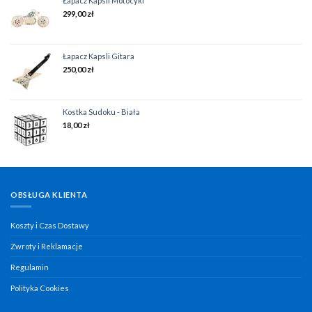
Łapacz Kapsli Motocykl
299,00
zł
Łapacz Kapsli Gitara
250,00
zł
Kostka Sudoku - Biała
18,00
zł
OBSŁUGA KLIENTA
Koszty i Czas Dostawy
Zwroty i Reklamacje
Regulamin
Polityka Cookies