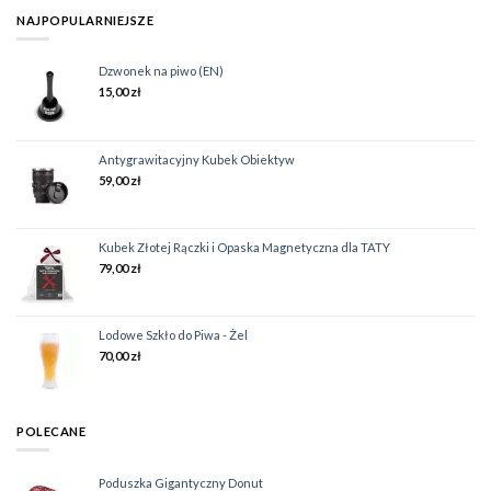
NAJPOPULARNIEJSZE
Dzwonek na piwo (EN)
15,00
zł
Antygrawitacyjny Kubek Obiektyw
59,00
zł
Kubek Złotej Rączki i Opaska Magnetyczna dla TATY
79,00
zł
Lodowe Szkło do Piwa - Żel
70,00
zł
POLECANE
Poduszka Gigantyczny Donut