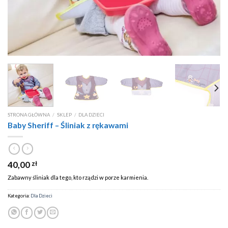
STRONA GŁÓWNA
/
SKLEP
/
DLA DZIECI
Baby Sheriff – Śliniak z rękawami
40,00
zł
Zabawny śliniak dla tego, kto rządzi w porze karmienia.
Kategoria:
Dla Dzieci