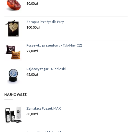
80,00
zł
Zdrapka Przeżyć dla Pary
100,00
zł
Poszewka prezentowa - Tak/Nie (CZ)
27,00
zł
Rajdowy zegar - Niebieski
45,00
zł
NAJNOWSZE
Zgniatacz Puszek MAX
80,00
zł