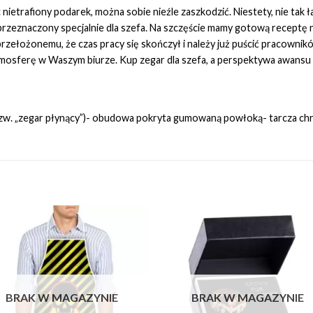
 nietrafiony podarek, można sobie nieźle zaszkodzić. Niestety, nie tak ł
i przeznaczony specjalnie dla szefa. Na szczęście mamy gotową recept
zełożonemu, że czas pracy się skończył i należy już puścić pracownikó
ferę w Waszym biurze. Kup zegar dla szefa, a perspektywa awansu sta
 (tzw. „zegar płynący”)- obudowa pokryta gumowaną powłoką- tarcza ch
Add to
Add 
Wishlist
Wishl
BRAK W MAGAZYNIE
BRAK W MAGAZYNIE