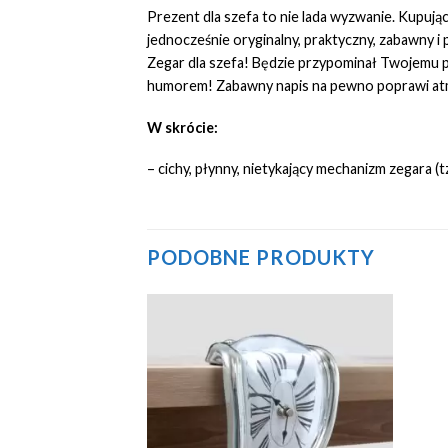
Prezent dla szefa to nie lada wyzwanie. Kupując
jednocześnie oryginalny, praktyczny, zabawny 
Zegar dla szefa! Będzie przypominał Twojemu pr
humorem! Zabawny napis na pewno poprawi atmos
W skrócie:
– cichy, płynny, nietykający mechanizm zegara
PODOBNE PRODUKTY
Add to
Add to
Wishlist
Wishlist