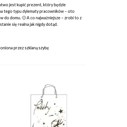
atwo jest kupić prezent, który będzie
ę na tego typu dylematy pracowników – oto
w do domu. 🙂 A co najważniejsze – zrobi to z
nie się realna jak nigdy dotąd.
roniona przez szklaną szybę
to
Add to
ist
Wishlist