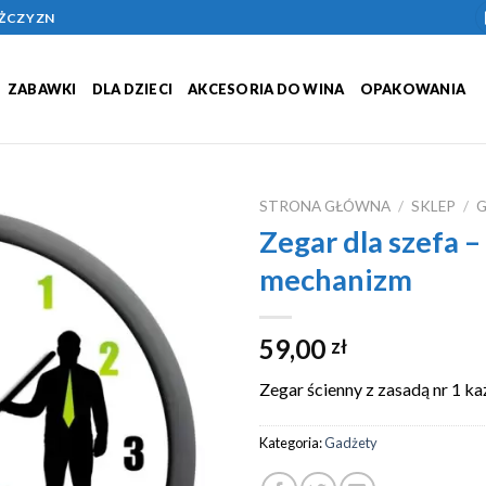
ĘŻCZYZN
ZABAWKI
DLA DZIECI
AKCESORIA DO WINA
OPAKOWANIA
STRONA GŁÓWNA
/
SKLEP
/
Zegar dla szefa –
Add to
mechanizm
Wishlist
59,00
zł
Zegar ścienny z zasadą nr 1 ka
Kategoria:
Gadżety