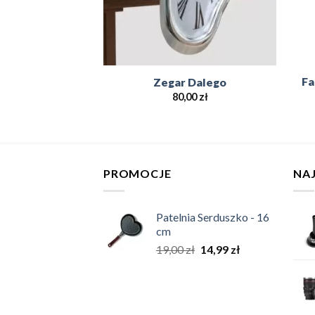
Fa
a piwo (EN)
Zegar Dalego
,00
zł
80,00
zł
PROMOCJE
NA
Patelnia Serduszko - 16
cm
19,00
zł
14,99
zł