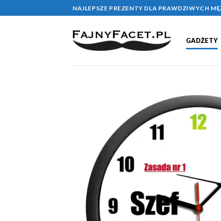
Skip
NAJLEPSZE PREZENTY DLA PRAWDZIWYCH M
to
content
GADŻETY