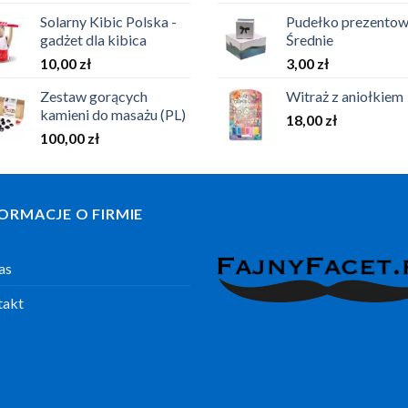
Solarny Kibic Polska -
Pudełko prezentow
gadżet dla kibica
Średnie
10,00
zł
3,00
zł
Zestaw gorących
Witraż z aniołkiem
kamieni do masażu (PL)
18,00
zł
100,00
zł
ORMACJE O FIRMIE
as
takt