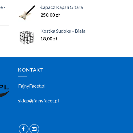
e -
Łapacz Kapsli Gitara
250,00
zł
Kostka Sudoku - Biała
18,00
zł
KONTAKT
FajnyFacet.pl
sklep@fajnyfacet.pl