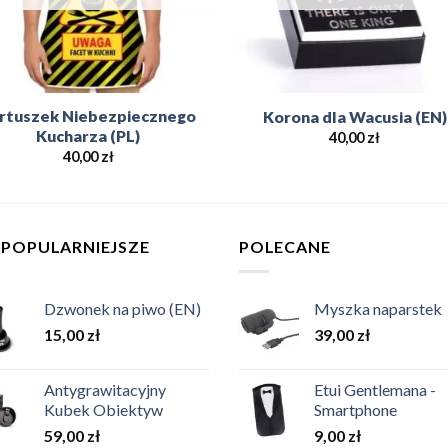
rtuszek Niebezpiecznego
Korona dla Wacusia (EN)
Kucharza (PL)
40,00
zł
40,00
zł
JPOPULARNIEJSZE
POLECANE
Dzwonek na piwo (EN)
Myszka naparstek
15,00
zł
39,00
zł
Antygrawitacyjny
Etui Gentlemana -
Kubek Obiektyw
Smartphone
59,00
zł
9,00
zł