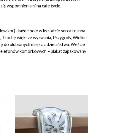
ć się wspomnieniami na całe życie.
lewizor)- każde pole w kształcie serca to inna
i, Trochę większe wyzwania, Przygody, Wielkie
ę do ulubionych miejsc z dzieciństwa, Weźcie
bez telefonów komórkowych – plakat zapakowany
to
Add to
ist
Wishlist