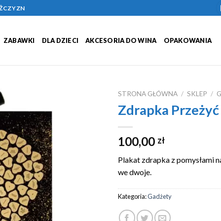
ĘŻCZYZN
ZABAWKI
DLA DZIECI
AKCESORIA DO WINA
OPAKOWANIA
STRONA GŁÓWNA
/
SKLEP
/
Zdrapka Przeżyć 
Add to
Wishlist
100,00
zł
Plakat zdrapka z pomysłami n
we dwoje.
Kategoria:
Gadżety