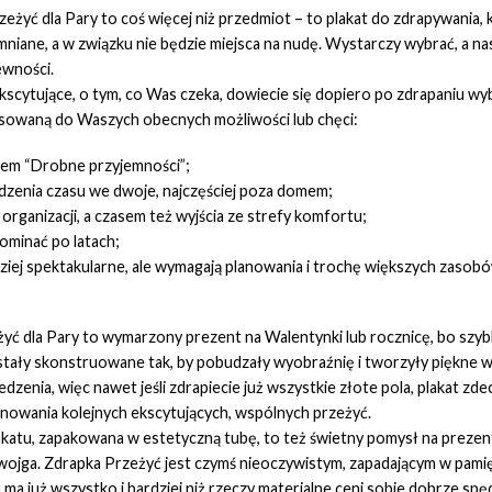
eżyć dla Pary to coś więcej niż przedmiot – to plakat do zdrapywania,
mniane, a w związku nie będzie miejsca na nudę. Wystarczy wybrać, a na
ewności.
ekscytujące, o tym, co Was czeka, dowiecie się dopiero po zdrapaniu wyb
sowaną do Waszych obecnych możliwości lub chęci:
asłem “Drobne przyjemności”;
zenia czasu we dwoje, najczęściej poza domem;
rganizacji, a czasem też wyjścia ze strefy komfortu;
ominać po latach;
rdziej spektakularne, ale wymagają planowania i trochę większych zasob
yć dla Pary to wymarzony prezent na Walentynki lub rocznicę, bo szybko 
ostały skonstruowane tak, by pobudzały wyobraźnię i tworzyły piękne 
jedzenia, więc nawet jeśli zdrapiecie już wszystkie złote pola, plakat 
lanowania kolejnych ekscytujących, wspólnych przeżyć.
katu, zapakowana w estetyczną tubę, to też świetny pomysł na prezent 
wojga. Zdrapka Przeżyć jest czymś nieoczywistym, zapadającym w pamięć,
ra ma już wszystko i bardziej niż rzeczy materialne ceni sobie dobrze sp