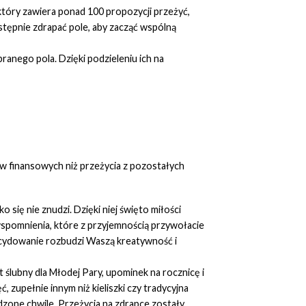
 który zawiera ponad 100 propozycji przeżyć,
stępnie zdrapać pole, aby zacząć wspólną
ranego pola. Dzięki podzieleniu ich na
ów finansowych niż przeżycia z pozostałych
się nie znudzi. Dzięki niej święto miłości
wspomnienia, które z przyjemnością przywołacie
zdecydowanie rozbudzi Waszą kreatywność i
ślubny dla Młodej Pary, upominek na rocznicę i
 zupełnie innym niż kieliszki czy tradycyjna
ędzone chwile. Przeżycia na zdrapce zostały