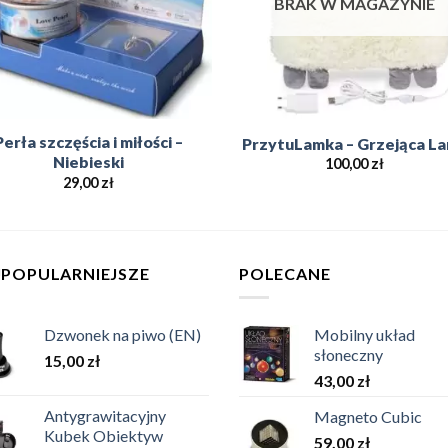
BRAK W MAGAZYNIE
Perła szczęścia i miłości –
PrzytuLamka – Grzejąca L
Niebieski
100,00
zł
29,00
zł
JPOPULARNIEJSZE
POLECANE
Dzwonek na piwo (EN)
Mobilny układ
słoneczny
15,00
zł
43,00
zł
Antygrawitacyjny
Magneto Cubic
Kubek Obiektyw
59,00
zł