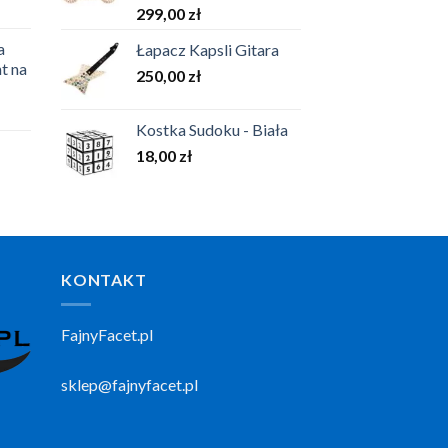
299,00
zł
a
Łapacz Kapsli Gitara
t na
250,00
zł
Kostka Sudoku - Biała
18,00
zł
KONTAKT
FajnyFacet.pl
sklep@fajnyfacet.pl