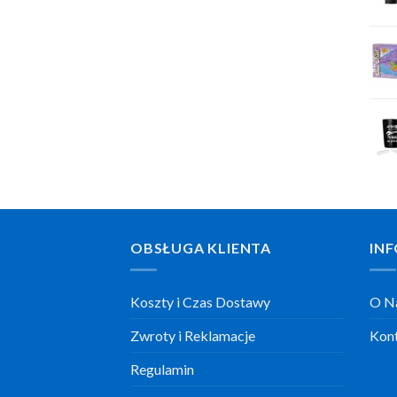
OBSŁUGA KLIENTA
INF
Koszty i Czas Dostawy
O N
Zwroty i Reklamacje
Kon
Regulamin