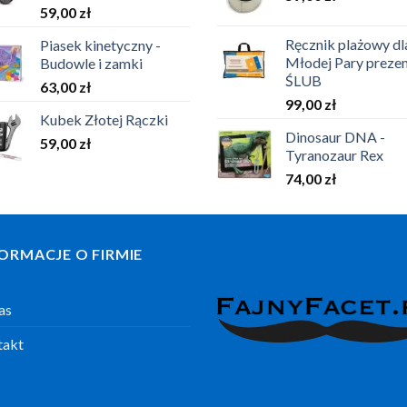
59,00
zł
Ręcznik plażowy dl
Piasek kinetyczny -
Młodej Pary prezen
Budowle i zamki
ŚLUB
63,00
zł
99,00
zł
Kubek Złotej Rączki
Dinosaur DNA -
59,00
zł
Tyranozaur Rex
74,00
zł
ORMACJE O FIRMIE
as
takt