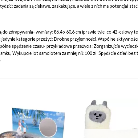
stydzić: zadania są ciekawe, zaskakujące, a wiele z nich ma potencjał sta
ą do zdrapywania- wymiary: 86,4 x 60,6 cm (prawie tyle, co 42-calowy te
ć jedynie kategorie przeżyć: Drobne przyjemności, Wspólne aktywnośc
pólne spędzenie czasu- przykładowe przeżycia: Zorganizujcie wycieczk
y zamku, Wykupcie lot samolotem za mniej niż 100 zł, Spędźcie dzień 
e
Add to
Add 
Wishlist
Wishl