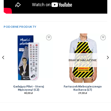
PODOBNE PRODUKTY
Add to
Add to
Wishlist
Wishlist
BRAK W MAGAZYNIE
Gadający Pilot – Steruj
Fartuszek Niebezpiecznego
Mężczyzną! (CZ)
Kucharza (LT)
40,00
zł
29,00
zł