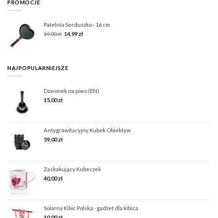
PROMOCJE
Patelnia Serduszko - 16 cm
19,00
zł
14,99
zł
NAJPOPULARNIEJSZE
Dzwonek na piwo (EN)
15,00
zł
Antygrawitacyjny Kubek Obiektyw
59,00
zł
Zaskakujący Kubeczek
40,00
zł
Solarny Kibic Polska - gadżet dla kibica
10,00
zł