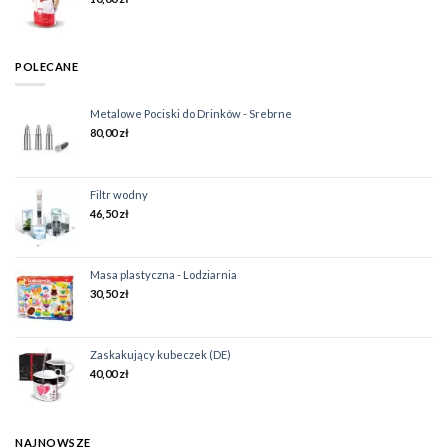
POLECANE
Metalowe Pociski do Drinków - Srebrne
80,00
zł
Filtr wodny
46,50
zł
Masa plastyczna - Lodziarnia
30,50
zł
Zaskakujący kubeczek (DE)
40,00
zł
NAJNOWSZE