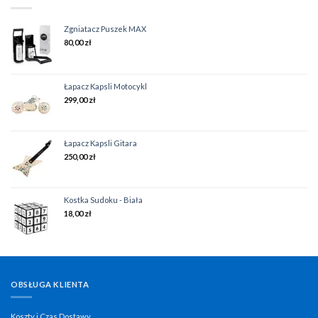
Zgniatacz Puszek MAX
80,00
zł
Łapacz Kapsli Motocykl
299,00
zł
Łapacz Kapsli Gitara
250,00
zł
Kostka Sudoku - Biała
18,00
zł
OBSŁUGA KLIENTA
Koszty i Czas Dostawy