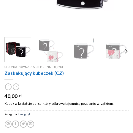
STRONA GŁÓWNA
/
SKLEP
/
INNE JĘZYKI
Zaskakujący kubeczek (CZ)
40,00
zł
Kubek w kształcie serca, który odkrywa tajemnicę po zalaniu wrzątkiem.
Kategoria:
Inne języki