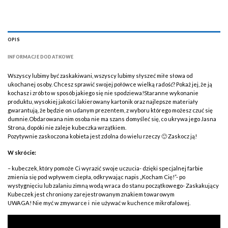
OPIS
INFORMACJE DODATKOWE
Wszyscy lubimy być zaskakiwani, wszyscy lubimy słyszeć miłe słowa od
ukochanej osoby. Chcesz sprawić swojej połówce wielką radość? Pokaż jej, że ją
kochasz i zrób to w sposób jakiego się nie spodziewa!Staranne wykonanie
produktu, wysokiej jakości lakierowany kartonik oraz najlepsze materiały
gwarantują, że będzie on udanym prezentem, z wyboru którego możesz czuć się
dumnie.Obdarowana nim osoba nie ma szans domyśleć się, co ukrywa jego Jasna
Strona, dopóki nie zaleje kubeczka wrzątkiem.
Pozytywnie zaskoczona kobieta jest zdolna do wielu rzeczy 🙂 Zaskocz ją!
W skrócie:
– kubeczek, który pomoże Ci wyrazić swoje uczucia- dzięki specjalnej farbie
zmienia się pod wpływem ciepła, odkrywając napis „Kocham Cię!”- po
wystygnięciu lub zalaniu zimną wodą wraca do stanu początkowego- Zaskakujący
Kubeczek jest chroniony zarejestrowanym znakiem towarowym
UWAGA! Nie myć w zmywarce i nie używać w kuchence mikrofalowej.