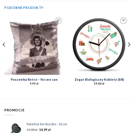
PODOBNE PRODUKTY
Add to
Add to
Wishlist
Wishlist
Poszewka Retro – Yes we can
Zegar Biologiczny Kobiety (EN)
9,99
zł
59,00
zł
PROMOCJE
Patelnia Serduszko - 16 cm
19,00
zł
14,99
zł