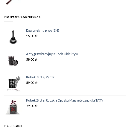
NAJPOPULARNIEJSZE
Dzwonek na piwo (EN)
15,00
zł
Antygrawitacyjny Kubek Obiektyw
59,00
zł
Kubek Złotej Rączki
59,00
zł
Kubek Złotej Rączki i Opaska Magnetyczna dla TATY
79,00
zł
POLECANE