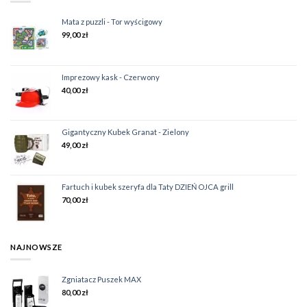
Mata z puzzli - Tor wyścigowy
99,00
zł
Imprezowy kask - Czerwony
40,00
zł
Gigantyczny Kubek Granat - Zielony
49,00
zł
Fartuch i kubek szeryfa dla Taty DZIEŃ OJCA grill
70,00
zł
NAJNOWSZE
Zgniatacz Puszek MAX
80,00
zł