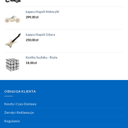
Łapacz Kapsli Motocykl
299,00
zł
Łapacz Kapsli Gitara
250,00
zł
Kostka Sudoku - Biała
18,00
zł
OBSŁUGA KLIENTA
Koszty i Czas Dostawy
Zwroty i Reklamacje
Regulamin