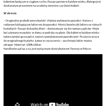
kobietom będącym w ciągłym ruchu. Pasuje paniom w każdym wieku, dlatego jest
doskonałym prezentem na urodziny, imieniny czy Dzień Kobiet.
W skrócie:
– Oryginalny produkt amerykański- Ułatwia malowanie paznokci- Koniec z
rozlanym lub kapiącym lakierem do paznokci- Mieści buteleczki lakieru w różnych
kształtach- Pasuje do każdej dłoni – dostosowuje się do rozmiaru palców- Może
być używany wszędzie: w domu, w podróży, na plaży- Dla kobiet w każdym wieku-
Łatwo założyć go na palce, nawet z pomalowanymi paznokciami- Po użyciu wraca
do oryginalnego kształtu- Łatwy w czyszczeniu – zaschnięty lakier można
zdrapać- Materiał: 100% silikon
Handlosfera.pl sp. z o.o. jest wyłącznym dystrybutorem Tweexy w Polsce.