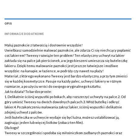
OPIS
INFORMACJE DODATKOWE
Maluj paznokcie z łatwością i dosłownie wszędzie!
Uwielbiasz samodzielnie malować paznokcie, ale zdarza Ci się niechcący poplamić
coś lakierem? Tweexy rozwiąże ten problem! Ten elastyczny uchwyt na lakier
zakłada się na palce jak pierścionek, a w jego kieszeni umieszcza się buteleczkę
lakieru. Dzięki temu malowanie paznokci jest jeszcze łatwiejsze i możliwe
wszędzie: na kanapie, w łazience, w podróży czy nawet na plaży!
Materiał, z którego wykonano Tweexy jest bardzo elastyczny, a przy tym zmieści
się w każdej kosmetyczce. Pasuje na każdy palec, uchwyci lakiery w różnym
rozmiarze, a po użyciu wróci do swojego oryginalnego kształtu.
Jak to działa? To bardzo proste:
1. Delikatnie ściśnij wypustki po bokach, aby rozszerzyć uchwyty na palce.2. Od
góry umieść Tweexy na dwóch dowolnych palcach.3. Włóż butelkę i odkręć
lakier.4. Po zakończeniu malowania zakręć lakier, ściśnij wypustki i delikatnie
zdejmij uchwyt z palców.
Jeśli buteleczka w uchwycie wydaje się być luźna, możesz ustabilizować ją,
zaginając jeden lub więcej listków (zobacz ten film).
Dla kogo?
Tweexy w szczególności spodoba się miłośniczkom zadbanych paznokci oraz