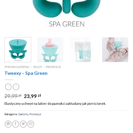
STRONA GŁÓWNA
/
SKLEP
/
PROMOCJE
Tweexy – Spa Green
29,99
23,99
zł
zł
Elastyczny uchwyt na lakier do paznokci zakładany jak pierścionek.
Kategorie:
Gadżety
,
Promocje