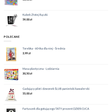
Kubek Złotej Rączki
59,00
zł
POLECANE
Torebka - 60-tka dla niej - Średnia
3,99
zł
Masa plastyczna - Lodziarnia
30,50
zł
Gadający pilot i dzwonek ŚLUB panieński kawalerski
55,00
zł
Fartuszek dla gotującego TATY prezent DZIEŃ OJCA