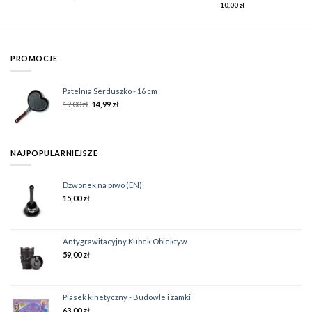
10,00
zł
PROMOCJE
Patelnia Serduszko - 16 cm
19,00
zł
14,99
zł
NAJPOPULARNIEJSZE
Dzwonek na piwo (EN)
15,00
zł
Antygrawitacyjny Kubek Obiektyw
59,00
zł
Piasek kinetyczny - Budowle i zamki
63,00
zł