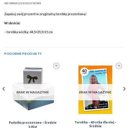
INFORMACJE DODATKOWE
Zapakuj swój prezent w oryginalną torebkę prezentową!
W skrócie:
– torebka wielka: 44,5×35,5×15 cm
PODOBNE PRODUKTY
Add to
Add to
Wishlist
Wishlist
BRAK W MAGAZYNIE
BRAK W MAGAZYNIE
Torebka – 40-stka dla niej –
Pudełko prezentowe – Średnie
Średnia
3,00
zł