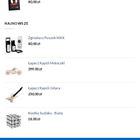
80,00
zł
NAJNOWSZE
Zgniatacz Puszek MAX
80,00
zł
Łapacz Kapsli Motocykl
299,00
zł
Łapacz Kapsli Gitara
250,00
zł
Kostka Sudoku - Biała
18,00
zł