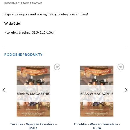
INFORMACJE DODATKOWE
Zapakuj swój prezent w oryginalną torebkę prezentową!
W skrócie:
– torebka średnia: 31,5×21,5×10 cm
PODOBNE PRODUKTY
Add to
Add to
Wishlist
Wishlist
BRAK W MAGAZYNIE
BRAK W MAGAZYNIE
Torebka – Wieczór kawalera –
Torebka – Wieczór kawalera –
Mała
Duża