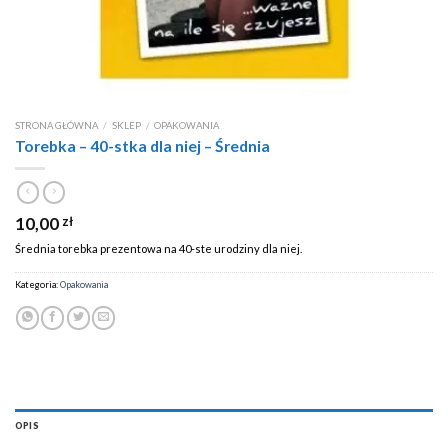
STRONA GŁÓWNA
/
SKLEP
/
OPAKOWANIA
Torebka – 40-stka dla niej – Średnia
10,00
zł
Średnia torebka prezentowa na 40-ste urodziny dla niej.
Kategoria:
Opakowania
OPIS