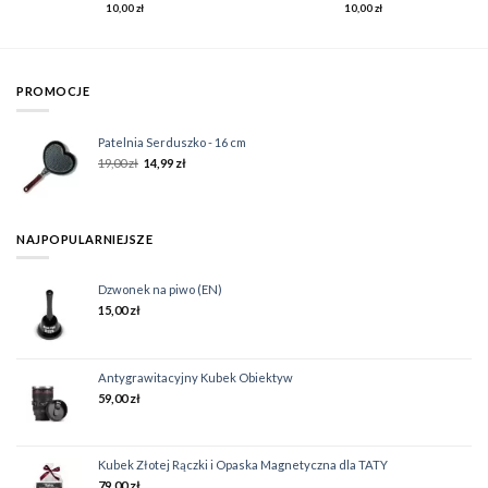
10,00
zł
10,00
zł
PROMOCJE
Patelnia Serduszko - 16 cm
19,00
zł
14,99
zł
NAJPOPULARNIEJSZE
Dzwonek na piwo (EN)
15,00
zł
Antygrawitacyjny Kubek Obiektyw
59,00
zł
Kubek Złotej Rączki i Opaska Magnetyczna dla TATY
79,00
zł