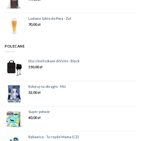
Lodowe Szkło do Piwa - Żel
70,00
zł
POLECANE
Etui z kieliszkami diVinto - Black
150,00
zł
Koloruj na okrągło - Miś
32,00
zł
Super potwór
40,00
zł
Rękawica - Tu rządzi Mama (CZ)