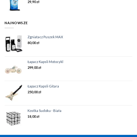
29,90
zł
NAJNOWSZE
Zgniatacz Puszek MAX
80,00
zł
Łapacz Kapsli Motocykl
299,00
zł
Łapacz Kapsli Gitara
250,00
zł
Kostka Sudoku - Biała
18,00
zł