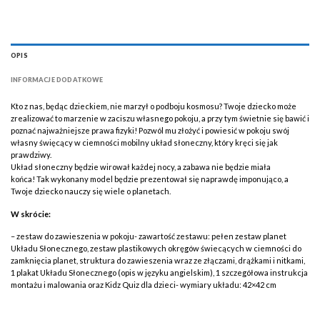
OPIS
INFORMACJE DODATKOWE
Kto z nas, będąc dzieckiem, nie marzył o podboju kosmosu? Twoje dziecko może
zrealizować to marzenie w zaciszu własnego pokoju, a przy tym świetnie się bawić i
poznać najważniejsze prawa fizyki! Pozwól mu złożyć i powiesić w pokoju swój
własny święcący w ciemności mobilny układ słoneczny, który kręci się jak
prawdziwy.
Układ słoneczny będzie wirował każdej nocy, a zabawa nie będzie miała
końca! Tak wykonany model będzie prezentował się naprawdę imponująco, a
Twoje dziecko nauczy się wiele o planetach.
W skrócie:
– zestaw do zawieszenia w pokoju- zawartość zestawu: pełen zestaw planet
Układu Słonecznego, zestaw plastikowych okręgów świecących w ciemności do
zamknięcia planet, struktura do zawieszenia wraz ze złączami, drążkami i nitkami,
1 plakat Układu Słonecznego (opis w języku angielskim), 1 szczegółowa instrukcja
montażu i malowania oraz Kidz Quiz dla dzieci- wymiary układu: 42×42 cm