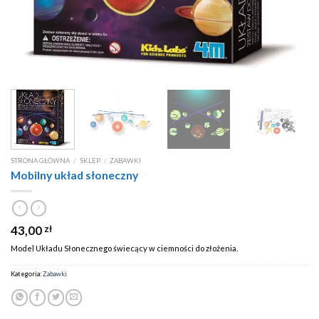
STRONA GŁÓWNA
/
SKLEP
/
ZABAWKI
Mobilny układ słoneczny
43,00
zł
Model Układu Słonecznego świecący w ciemności do złożenia.
Kategoria:
Zabawki