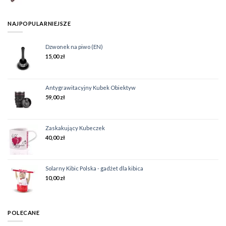
NAJPOPULARNIEJSZE
Dzwonek na piwo (EN)
15,00
zł
Antygrawitacyjny Kubek Obiektyw
59,00
zł
Zaskakujący Kubeczek
40,00
zł
Solarny Kibic Polska - gadżet dla kibica
10,00
zł
POLECANE