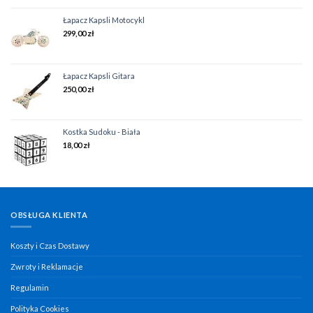
Łapacz Kapsli Motocykl
299,00
zł
Łapacz Kapsli Gitara
250,00
zł
Kostka Sudoku - Biała
18,00
zł
OBSŁUGA KLIENTA
Koszty i Czas Dostawy
Zwroty i Reklamacje
Regulamin
Polityka Cookies