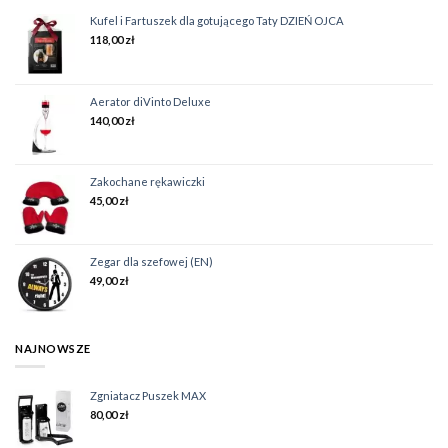
Kufel i Fartuszek dla gotującego Taty DZIEŃ OJCA
118,00
zł
Aerator diVinto Deluxe
140,00
zł
Zakochane rękawiczki
45,00
zł
Zegar dla szefowej (EN)
49,00
zł
NAJNOWSZE
Zgniatacz Puszek MAX
80,00
zł