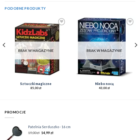
PODOBNE PRODUKTY
Add to
Add to
Wishlist
Wishlist
BRAK W MAGAZYNIE
BRAK W MAGAZYNIE
Sztuczki magiczne
Niebo nocą
85,00
zł
43,00
zł
PROMOCJE
Patelnia Serduszko - 16 cm
19,00
zł
14,99
zł