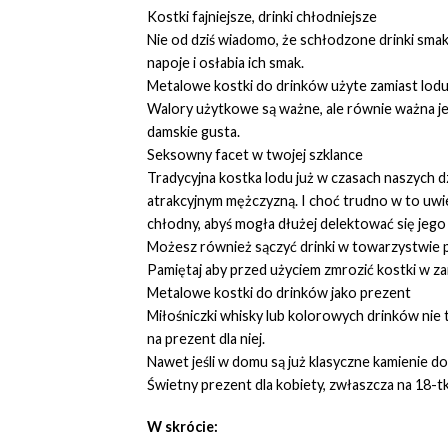
Kostki fajniejsze, drinki chłodniejsze
Nie od dziś wiadomo, że schłodzone drinki smaku
napoje i osłabia ich smak.
Metalowe kostki do drinków użyte zamiast lodu, s
Walory użytkowe są ważne, ale równie ważna jes
damskie gusta.
Seksowny facet w twojej szklance
Tradycyjna kostka lodu już w czasach naszych dz
atrakcyjnym mężczyzną. I choć trudno w to uwie
chłodny, abyś mogła dłużej delektować się jego
Możesz również sączyć drinki w towarzystwie pr
Pamiętaj aby przed użyciem zmrozić kostki w z
Metalowe kostki do drinków jako prezent
Miłośniczki whisky lub kolorowych drinków ni
na prezent dla niej.
Nawet jeśli w domu są już klasyczne kamienie d
Świetny prezent dla kobiety, zwłaszcza na 18-t
W skrócie: