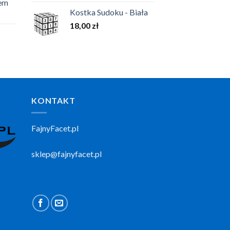
iem
Kostka Sudoku - Biała
18,00
zł
KONTAKT
FajnyFacet.pl
sklep@fajnyfacet.pl