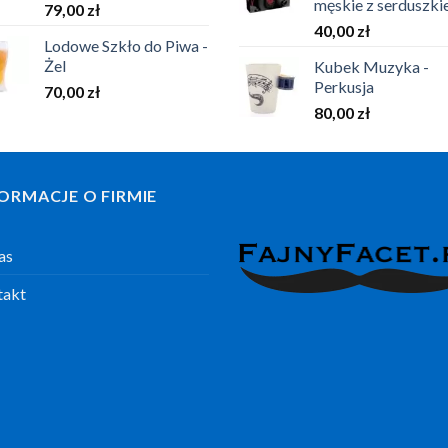
męskie z serduszk
79,00
zł
40,00
zł
Lodowe Szkło do Piwa -
Żel
Kubek Muzyka -
Perkusja
70,00
zł
80,00
zł
ORMACJE O FIRMIE
as
takt