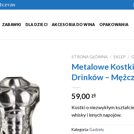
ĘŻCZYZN
ZABAWKI
DLA DZIECI
AKCESORIA DO WINA
OPAKOWANIA
STRONA GŁÓWNA
/
SKLEP
/
Metalowe Kostki
Add to
Drinków – Mężc
Wishlist
59,00
zł
Kostki o niezwykłym kształcie
whisky i innych napojów.
Kategoria:
Gadżety