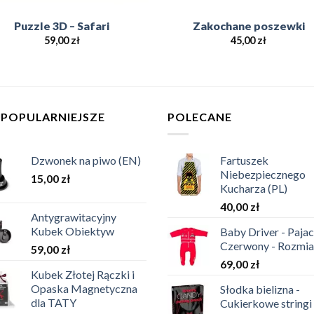
Puzzle 3D – Safari
Zakochane poszewki
59,00
zł
45,00
zł
JPOPULARNIEJSZE
POLECANE
Dzwonek na piwo (EN)
Fartuszek
Niebezpiecznego
15,00
zł
Kucharza (PL)
40,00
zł
Antygrawitacyjny
Kubek Obiektyw
Baby Driver - Pajac
Czerwony - Rozmia
59,00
zł
69,00
zł
Kubek Złotej Rączki i
Opaska Magnetyczna
Słodka bielizna -
dla TATY
Cukierkowe stringi