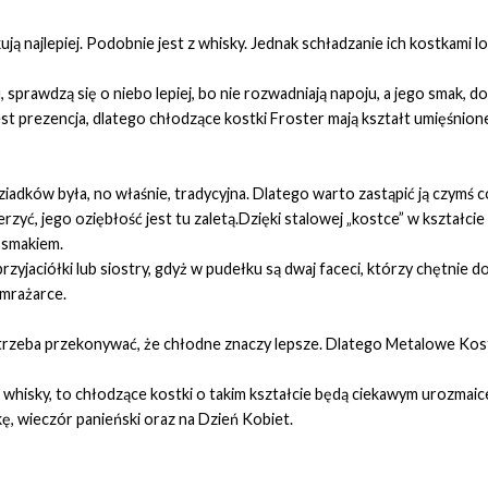
ją najlepiej. Podobnie jest z whisky. Jednak schładzanie ich kostkami 
prawdzą się o niebo lepiej, bo nie rozwadniają napoju, a jego smak, do os
t prezencja, dlatego chłodzące kostki Froster mają kształt umięśnion
iadków była, no właśnie, tradycyjna. Dlatego warto zastąpić ją czymś c
rzyć, jego oziębłość jest tu zaletą.Dzięki stalowej „kostce” w kształc
 smakiem.
zyjaciółki lub siostry, gdyż w pudełku są dwaj faceci, którzy chętnie
amrażarce.
e trzeba przekonywać, że chłodne znaczy lepsze. Dlatego Metalowe Ko
o whisky, to chłodzące kostki o takim kształcie będą ciekawym urozmaic
kę, wieczór panieński oraz na Dzień Kobiet.