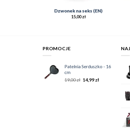
Wacusia (EN)
Dzwonek na seks (EN)
,00
zł
15,00
zł
PROMOCJE
NA
Patelnia Serduszko - 16
cm
19,00
zł
14,99
zł