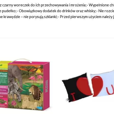
az czarny woreczek do ich przechowywania i mrożenia;- Wypełnione ch
pudełko;- Obowiązkowy dodatek do drinków oraz whisky;- Nie rozcieńc
 krawędzie – nie porysują szklanki;- Przed pierwszym użyciem należy j
Add to
Add 
Wishlist
Wishl