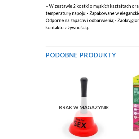
– W zestawie 2 kostki o męskich kształtach or
temperaturę napoju;- Zapakowane w eleganckie 
Odporne na zapachy i odbarwienia;- Zaokrąglone
kontaktu z żywnością.
PODOBNE PRODUKTY
Add to
Add to
Wishlist
Wishlist
MAGAZYNIE
BRAK W MAGAZYNIE