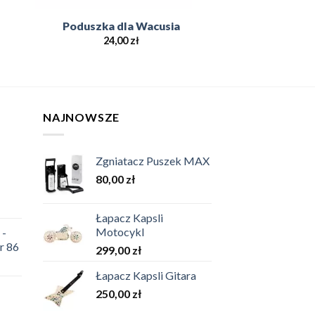
Poduszka dla Wacusia
24,00
zł
NAJNOWSZE
Zgniatacz Puszek MAX
80,00
zł
Łapacz Kapsli
Motocykl
 -
r 86
299,00
zł
Łapacz Kapsli Gitara
250,00
zł