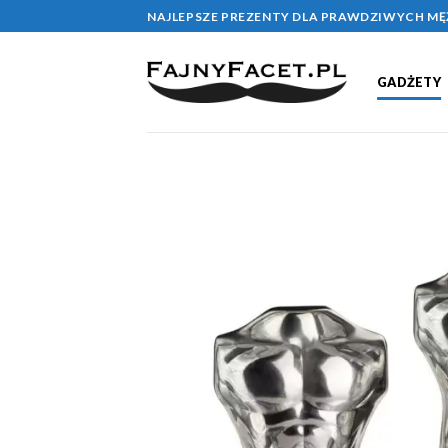
Skip
NAJLEPSZE PREZENTY DLA PRAWDZIWYCH M
to
content
GADŻETY