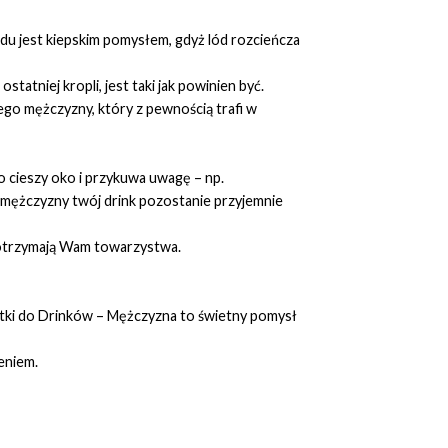
lodu jest kiepskim pomysłem, gdyż lód rozcieńcza
tatniej kropli, jest taki jak powinien być.
ego mężczyzny, który z pewnością trafi w
o cieszy oko i przykuwa uwagę – np.
ie mężczyzny twój drink pozostanie przyjemnie
 dotrzymają Wam towarzystwa.
stki do Drinków – Mężczyzna to świetny pomysł
eniem.