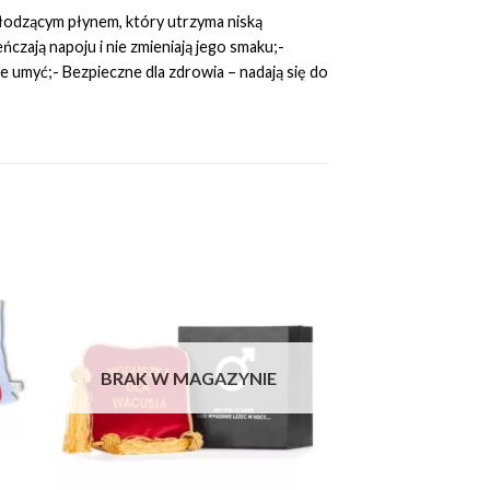
łodzącym płynem, który utrzyma niską
zają napoju i nie zmieniają jego smaku;-
e umyć;- Bezpieczne dla zdrowia – nadają się do
to
Add to
ist
Wishlist
BRAK W MAGAZYNIE