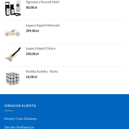
Zgniatacz Puszek MAX
80,00
zł
Łapacz Kapsli Motocykl
299,00
zł
Łapacz Kapsli Gitara
250,00
zł
Kostka Sudoku - Biała
18,00
zł
OBSŁUGA KLIENTA
Koszty i Czas Dostawy
Zwroty i Reklamacje