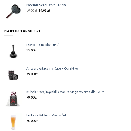
Patelnia Serduszko - 16 cm
19,00
zł
14,99
zł
NAJPOPULARNIEJSZE
Dzwonek na piwo (EN)
15,00
zł
Antygrawitacyjny Kubek Obiektyw
59,00
zł
Kubek Złotej Rączki i Opaska Magnetyczna dla TATY
79,00
zł
Lodowe Szkło do Piwa - Żel
70,00
zł