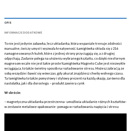
OPIS
INFORMACJE DODATKOWE
To nie jest jedynie zabawka, lecz układanka, która wspaniale trenuje zdolności
manualne, ćwiczy umysł i wyzwala kreatywność. Łamigłówka składa się z 216
namagnesowanych kulek, które z jednej strony przyciągają się, a z drugiej
odpychają. Zadanie polega na ułożeniu wybranego kształtu, co dzięki niesfornym
magnesom wcale nie jest takie proste!Łamigłówka Magneto Cube jest niezwykle
wciągająca, to także świetny sposób na rozładowanie stresu. Możesz zabrać ją ze
sobą wszędzie i bawić się wówczas, gdy akurat znajdziesz chwilę wolnego czasu.
Ta łamigłówka to także pomysłowy i stylowy prezent na każdą okazję, zarówno dla
nastolatka, jak i dla dorosłego. – produkt zawiera cynk
W skrócie:
– magnetyczna układanka przestrzenna- umożliwia układanie różnych kształtów-
w zestawie metalowe opakowanie- pomaga w rozładowaniu napięcia i stresu