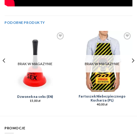
PODOBNE PRODUKTY
Add to
Add to
Wishlist
Wishlist
BRAK W MAGAZYNIE
BRAK W MAGAZYNIE
Fartuszek Niebezpiecznego
Dzwonek na seks (EN)
Kucharza (PL)
15,00
zł
40,00
zł
PROMOCJE