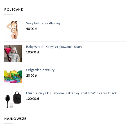
POLECANE
Sexy fartuszek dla niej
40,00
zł
Baby Wrapi - Kocyk z rękawami - Szary
100,00
zł
Origami: dinozaury
20,50
zł
Etui dla Pary z kieliszkiem i szklanką Froster Who cares Black
120,00
zł
NAJNOWSZE