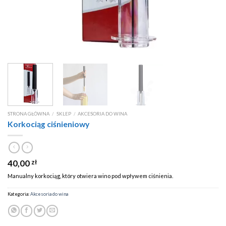
STRONA GŁÓWNA
/
SKLEP
/
AKCESORIA DO WINA
Korkociąg ciśnieniowy
40,00
zł
Manualny korkociąg, który otwiera wino pod wpływem ciśnienia.
Kategoria:
Akcesoria do wina