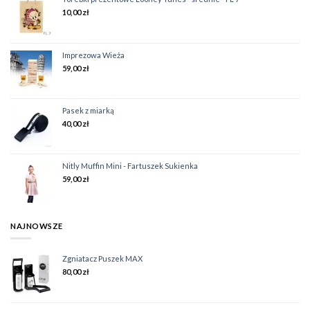
10,00
zł
Imprezowa Wieża
59,00
zł
Pasek z miarką
40,00
zł
Nitly Muffin Mini - Fartuszek Sukienka
59,00
zł
NAJNOWSZE
Zgniatacz Puszek MAX
80,00
zł