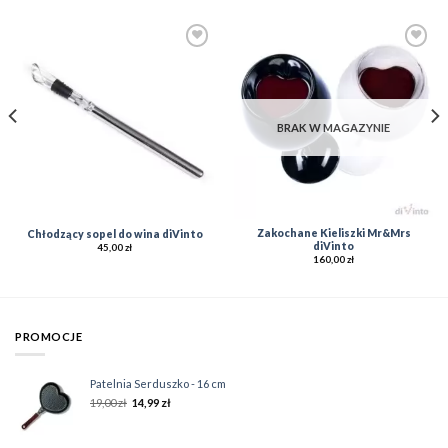
Add to
Add to
Wishlist
Wishlist
BRAK W MAGAZYNIE
Zakochane Kieliszki Mr&Mrs
Chłodzący sopel do wina diVinto
diVinto
45,00
zł
160,00
zł
PROMOCJE
Patelnia Serduszko - 16 cm
19,00
zł
14,99
zł