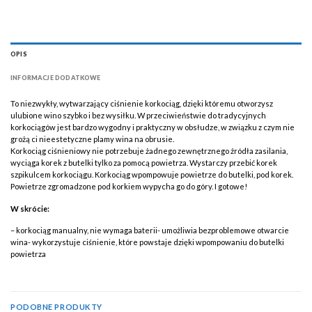
OPIS
INFORMACJE DODATKOWE
To niezwykły, wytwarzający ciśnienie korkociąg, dzięki któremu otworzysz
ulubione wino szybko i bez wysiłku. W przeciwieństwie do tradycyjnych
korkociągów jest bardzo wygodny i praktyczny w obsłudze, w związku z czym nie
grożą ci nieestetyczne plamy wina na obrusie.
Korkociąg ciśnieniowy nie potrzebuje żadnego zewnętrznego źródła zasilania,
wyciąga korek z butelki tylko za pomocą powietrza. Wystarczy przebić korek
szpikulcem korkociągu. Korkociąg wpompowuje powietrze do butelki, pod korek.
Powietrze zgromadzone pod korkiem wypycha go do góry. I gotowe!
W skrócie:
– korkociąg manualny, nie wymaga baterii- umożliwia bezproblemowe otwarcie
wina- wykorzystuje ciśnienie, które powstaje dzięki wpompowaniu do butelki
powietrza
PODOBNE PRODUKTY