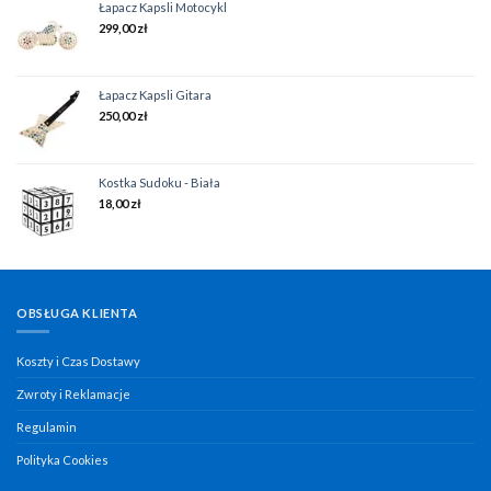
Łapacz Kapsli Motocykl
299,00
zł
Łapacz Kapsli Gitara
250,00
zł
Kostka Sudoku - Biała
18,00
zł
OBSŁUGA KLIENTA
Koszty i Czas Dostawy
Zwroty i Reklamacje
Regulamin
Polityka Cookies