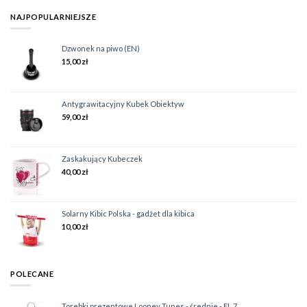
NAJPOPULARNIEJSZE
Dzwonek na piwo (EN)
15,00
zł
Antygrawitacyjny Kubek Obiektyw
59,00
zł
Zaskakujący Kubeczek
40,00
zł
Solarny Kibic Polska - gadżet dla kibica
10,00
zł
POLECANE
Torebki prezentowe Looney Tunes - średnie - FL 7