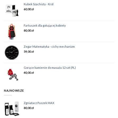
Kubek Szachisty - Król
60,00
zł
Fartuszek dla gotującej kobiety
80,00
zł
Zegar Matematyka - cichy mechanizm
59,00
zł
Gorące kamienie do masażu 12 szt (PL)
40,00
zł
NAJNOWSZE
Zgniatacz Puszek MAX
80,00
zł