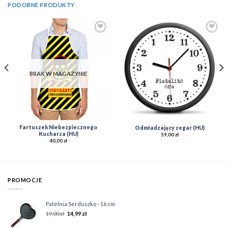
PODOBNE PRODUKTY
Add to
Add to
Wishlist
Wishlist
BRAK W MAGAZYNIE
Fartuszek Niebezpiecznego
Odmładzający zegar (HU)
Kucharza (HU)
59,00
zł
40,00
zł
PROMOCJE
Patelnia Serduszko - 16 cm
19,00
zł
14,99
zł