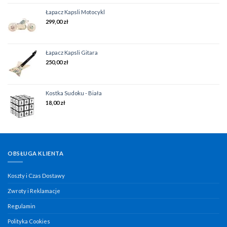
Łapacz Kapsli Motocykl
299,00
zł
Łapacz Kapsli Gitara
250,00
zł
Kostka Sudoku - Biała
18,00
zł
OBSŁUGA KLIENTA
Koszty i Czas Dostawy
Zwroty i Reklamacje
Regulamin
Polityka Cookies