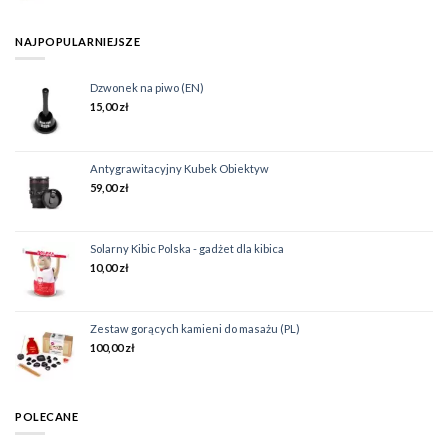
NAJPOPULARNIEJSZE
Dzwonek na piwo (EN)
15,00
zł
Antygrawitacyjny Kubek Obiektyw
59,00
zł
Solarny Kibic Polska - gadżet dla kibica
10,00
zł
Zestaw gorących kamieni do masażu (PL)
100,00
zł
POLECANE