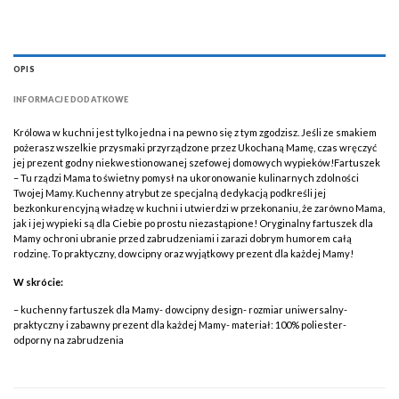
OPIS
INFORMACJE DODATKOWE
Królowa w kuchni jest tylko jedna i na pewno się z tym zgodzisz. Jeśli ze smakiem
pożerasz wszelkie przysmaki przyrządzone przez Ukochaną Mamę, czas wręczyć
jej prezent godny niekwestionowanej szefowej domowych wypieków!Fartuszek
– Tu rządzi Mama to świetny pomysł na ukoronowanie kulinarnych zdolności
Twojej Mamy. Kuchenny atrybut ze specjalną dedykacją podkreśli jej
bezkonkurencyjną władzę w kuchni i utwierdzi w przekonaniu, że zarówno Mama,
jak i jej wypieki są dla Ciebie po prostu niezastąpione! Oryginalny fartuszek dla
Mamy ochroni ubranie przed zabrudzeniami i zarazi dobrym humorem całą
rodzinę. To praktyczny, dowcipny oraz wyjątkowy prezent dla każdej Mamy!
W skrócie:
– kuchenny fartuszek dla Mamy- dowcipny design- rozmiar uniwersalny-
praktyczny i zabawny prezent dla każdej Mamy- materiał: 100% poliester-
odporny na zabrudzenia