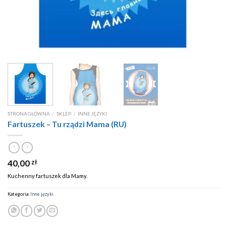
STRONA GŁÓWNA
/
SKLEP
/
INNE JĘZYKI
Fartuszek – Tu rządzi Mama (RU)
40,00
zł
Kuchenny fartuszek dla Mamy.
Kategoria:
Inne języki