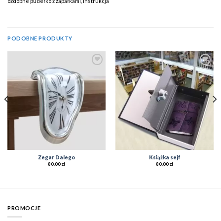
ozdobne pudełko z zapałkami, instrukcja
PODOBNE PRODUKTY
Add to
Add to
Wishlist
Wishlist
Zegar Dalego
Książka sejf
80,00
zł
80,00
zł
PROMOCJE