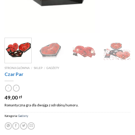
STRONA GŁÓWNA
/
SKLEP
/
GADŻETY
Czar Par
49,00
zł
Romantyczna gra dla dwojga z odrobiną humoru.
Kategoria:
Gadżety