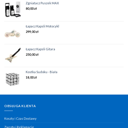
Zgniatacz Puszek MAX
80,00
zł
Łapacz Kapsli Motocykl
299,00
zł
Łapacz Kapsli Gitara
250,00
zł
Kostka Sudoku - Biała
18,00
zł
OBSŁUGA KLIENTA
Koszty i Czas Dostawy
Zwroty i Reklamacje