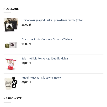
POLECANE
Demotywująca poduszka - prawdziwa miłość (foto)
29,00
zł
Grenade Shot - Kieliszek Granat - Zielony
19,00
zł
Solarny Kibic Polska - gadżet dla kibica
10,00
zł
Kubek Muzyka - Klucz wiolinowy
80,00
zł
NAJNOWSZE