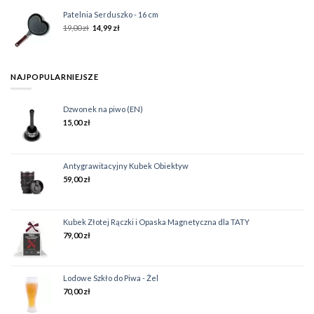
Patelnia Serduszko - 16 cm
19,00
zł
14,99
zł
NAJPOPULARNIEJSZE
Dzwonek na piwo (EN)
15,00
zł
Antygrawitacyjny Kubek Obiektyw
59,00
zł
Kubek Złotej Rączki i Opaska Magnetyczna dla TATY
79,00
zł
Lodowe Szkło do Piwa - Żel
70,00
zł