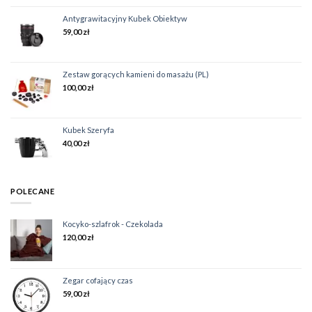
Antygrawitacyjny Kubek Obiektyw
59,00
zł
Zestaw gorących kamieni do masażu (PL)
100,00
zł
Kubek Szeryfa
40,00
zł
POLECANE
Kocyko-szlafrok - Czekolada
120,00
zł
Zegar cofający czas
59,00
zł