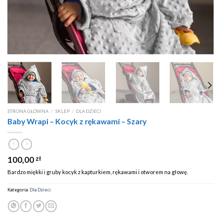
STRONA GŁÓWNA
/
SKLEP
/
DLA DZIECI
Baby Wrapi – Kocyk z rękawami – Szary
100,00
zł
Bardzo miękki i gruby kocyk z kapturkiem, rękawami i otworem na głowę.
Kategoria:
Dla Dzieci