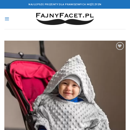
Skip
NAJLEPSZE PREZENTY DLA PRAWDZIWYCH MĘŻCZYZN
to
content
Add to
Wishlist