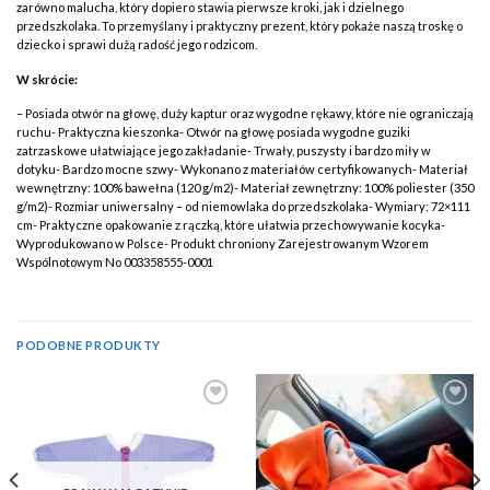
zarówno malucha, który dopiero stawia pierwsze kroki, jak i dzielnego
przedszkolaka. To przemyślany i praktyczny prezent, który pokaże naszą troskę o
dziecko i sprawi dużą radość jego rodzicom.
W skrócie:
– Posiada otwór na głowę, duży kaptur oraz wygodne rękawy, które nie ograniczają
ruchu- Praktyczna kieszonka- Otwór na głowę posiada wygodne guziki
zatrzaskowe ułatwiające jego zakładanie- Trwały, puszysty i bardzo miły w
dotyku- Bardzo mocne szwy- Wykonano z materiałów certyfikowanych- Materiał
wewnętrzny: 100% bawełna (120 g/m2)- Materiał zewnętrzny: 100% poliester (350
g/m2)- Rozmiar uniwersalny – od niemowlaka do przedszkolaka- Wymiary: 72×111
cm- Praktyczne opakowanie z rączką, które ułatwia przechowywanie kocyka-
Wyprodukowano w Polsce- Produkt chroniony Zarejestrowanym Wzorem
Wspólnotowym No 003358555-0001
PODOBNE PRODUKTY
Add to
Add to
Wishlist
Wishlist