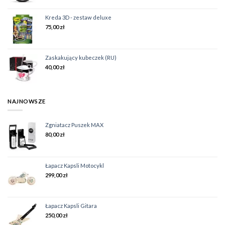
Kreda 3D - zestaw deluxe
75,00
zł
Zaskakujący kubeczek (RU)
40,00
zł
NAJNOWSZE
Zgniatacz Puszek MAX
80,00
zł
Łapacz Kapsli Motocykl
299,00
zł
Łapacz Kapsli Gitara
250,00
zł