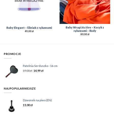
BRAK W MAGAZYNIE
Baby Wrapi Active – Kocyk z
Baby Elegant – Śliniak z rękawami
rękawami – Rudy
49,00
zł
80,00
zł
PROMOCJE
Patelnia Serduszko - 16 cm
19,00
zł
14,99
zł
NAJPOPULARNIEJSZE
Dzwonek na piwo (EN)
15,00
zł