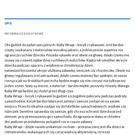
OPIS
INFORMACJE DODATKOWE
Oto gadżet do zadań specjalnych: Baby Wrapi – kocyk z rękawami. Jest bardzo
ciepły i wykonany z materiałów wysokiej jakości, a jednocześnie zupełnie nie
ogranicza ruchów dziecka. Posiada rękawki oraz otwór na głowę, dzięki czemu nie
zsuwa się z nawet najbardziej ruchliwych maluchów. Kapturek umożliwi okrycie
dziecka podczas spaceru z wózkiem w chłodniejszy dzień,
natomiast kieszonka ukryje ulubioną zabawkę, smoczek czy chusteczkę. Otwór na
głowę regulowany jest zatrzaskami, dzięki czemu możemy być spokojni, że nasza
rosnąca jak na drożdżach pociecha będzie mogła się nim cieszyć nie tylko przez
jeden sezon. Szwy są mocne, a materiał – bardzo miękki, puszysty i trwały, dlatego
Baby Wrapi będzie jej służył przez długi czas.
Baby Wrapi – kocyk z rękawami to gadżet szczególnie polecany podczas podróży
samochodem. Kocyk bardzo łatwo jest założyć i zawsze zostaje on na swoim
miejscu. Przez to idealnie nadaje się do fotelików samochodowych, wózków czy
łóżeczek. Świetnie sprawdza się zawsze, gdy chcesz ochronić dziecko przed
zimnem: przy przenoszeniu go z samochodu, do ogrzania w domu w chłodne
dni, podczas przeziębienia, po kąpieli czy w czasie zabawy.
Baby Wrapi – dzięki swoim unikalnym cechom – przeznaczony jest dla dzieci w
różnym wieku, wykazujących się coraz większą aktywnością. Ucieszy