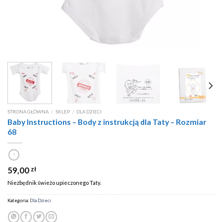
STRONA GŁÓWNA
/
SKLEP
/
DLA DZIECI
Baby Instructions – Body z instrukcją dla Taty – Rozmiar
68
59,00
zł
Niezbędnik świeżo upieczonego Taty.
Kategoria:
Dla Dzieci