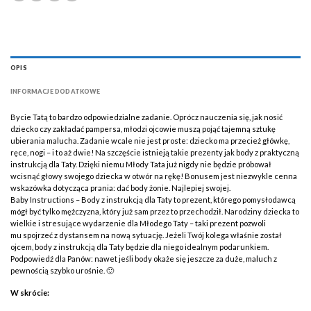
OPIS
INFORMACJE DODATKOWE
Bycie Tatą to bardzo odpowiedzialne zadanie. Oprócz nauczenia się, jak nosić
dziecko czy zakładać pampersa, młodzi ojcowie muszą pojąć tajemną sztukę
ubierania malucha. Zadanie wcale nie jest proste: dziecko ma przecież główkę,
ręce, nogi – i to aż dwie! Na szczęście istnieją takie prezenty jak body z praktyczną
instrukcją dla Taty. Dzięki niemu Młody Tata już nigdy nie będzie próbował
wcisnąć głowy swojego dziecka w otwór na rękę! Bonusem jest niezwykle cenna
wskazówka dotycząca prania: dać body żonie. Najlepiej swojej.
Baby Instructions – Body z instrukcją dla Taty to prezent, którego pomysłodawcą
mógł być tylko mężczyzna, który już sam przez to przechodził. Narodziny dziecka to
wielkie i stresujące wydarzenie dla Młodego Taty – taki prezent pozwoli
mu spojrzeć z dystansem na nową sytuację. Jeżeli Twój kolega właśnie został
ojcem, body z instrukcją dla Taty będzie dla niego idealnym podarunkiem.
Podpowiedź dla Panów: nawet jeśli body okaże się jeszcze za duże, maluch z
pewnością szybko urośnie. 🙂
W skrócie: