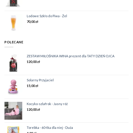
Lodowe Szkło do Piwa - Żel
70,00
zł
POLECANE
ZESTAW MIŁOŚNIKA WINA prezent dla TATY DZIEŃ OJCA
120,00
zł
Solarny Przyjaciel
15,00
zł
Kocyko-szlafrok - Jasny róż
120,00
zł
Torebka - 60-tka dla niej - Duża