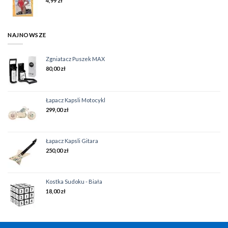
4,99
zł
NAJNOWSZE
Zgniatacz Puszek MAX
80,00
zł
Łapacz Kapsli Motocykl
299,00
zł
Łapacz Kapsli Gitara
250,00
zł
Kostka Sudoku - Biała
18,00
zł