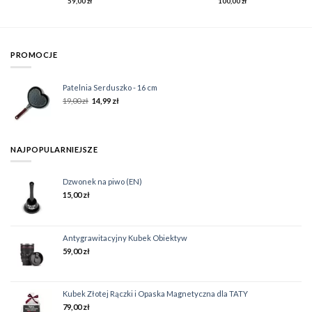
59,00
zł
100,00
zł
PROMOCJE
Patelnia Serduszko - 16 cm
19,00
zł
14,99
zł
NAJPOPULARNIEJSZE
Dzwonek na piwo (EN)
15,00
zł
Antygrawitacyjny Kubek Obiektyw
59,00
zł
Kubek Złotej Rączki i Opaska Magnetyczna dla TATY
79,00
zł