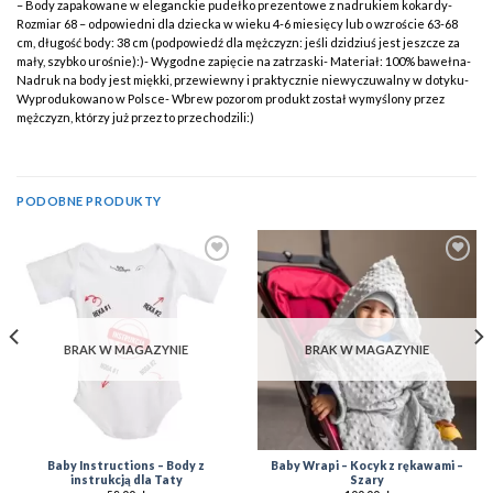
– Body zapakowane w eleganckie pudełko prezentowe z nadrukiem kokardy-
Rozmiar 68 – odpowiedni dla dziecka w wieku 4-6 miesięcy lub o wzroście 63-68
cm, długość body: 38 cm (podpowiedź dla mężczyzn: jeśli dzidziuś jest jeszcze za
mały, szybko urośnie):)- Wygodne zapięcie na zatrzaski- Materiał: 100% bawełna-
Nadruk na body jest miękki, przewiewny i praktycznie niewyczuwalny w dotyku-
Wyprodukowano w Polsce- Wbrew pozorom produkt został wymyślony przez
mężczyzn, którzy już przez to przechodzili:)
PODOBNE PRODUKTY
Add to
Add to
Wishlist
Wishlist
BRAK W MAGAZYNIE
BRAK W MAGAZYNIE
Baby Instructions – Body z
Baby Wrapi – Kocyk z rękawami –
instrukcją dla Taty
Szary