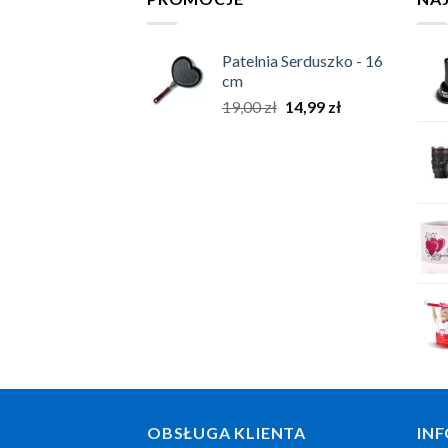
Patelnia Serduszko - 16
cm
19,00
zł
14,99
zł
OBSŁUGA KLIENTA
INF