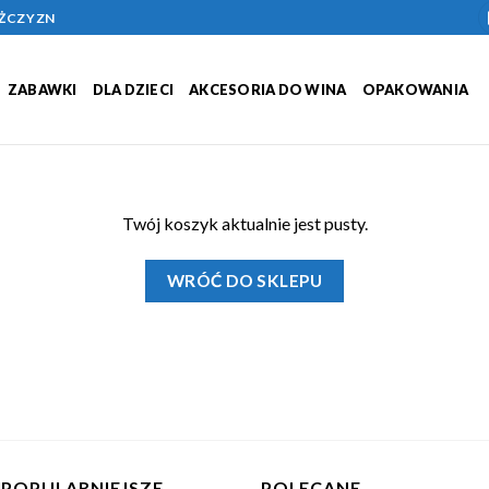
ĘŻCZYZN
ZABAWKI
DLA DZIECI
AKCESORIA DO WINA
OPAKOWANIA
Twój koszyk aktualnie jest pusty.
WRÓĆ DO SKLEPU
JPOPULARNIEJSZE
POLECANE