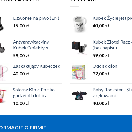
Dzwonek na piwo (EN)
Kubek Życie jest p
15,00
zł
40,00
zł
Antygrawitacyjny
Kubek Złotej Rączk
Kubek Obiektyw
(bez napisu)
59,00
zł
59,00
zł
Zaskakujący Kubeczek
Odcisk dłoni
40,00
zł
32,00
zł
Solarny Kibic Polska -
Baby Rockstar - Śli
gadżet dla kibica
z rękawami
10,00
zł
40,00
zł
ORMACJE O FIRMIE