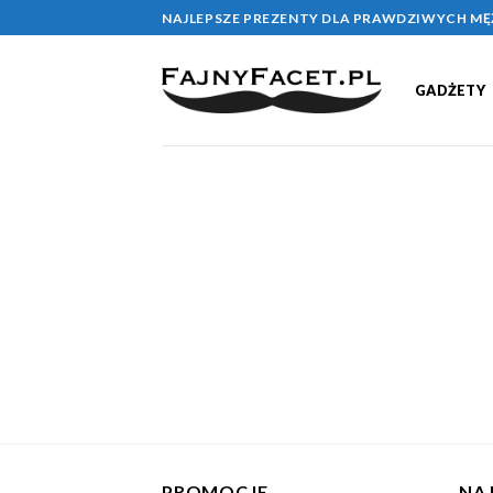
Skip
NAJLEPSZE PREZENTY DLA PRAWDZIWYCH M
to
content
GADŻETY
PROMOCJE
NA