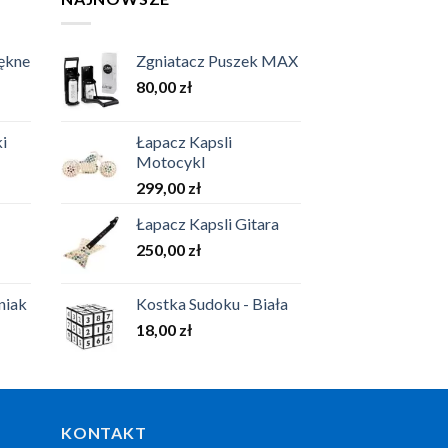
iękne
Zgniatacz Puszek MAX
80,00
zł
i
Łapacz Kapsli
Motocykl
299,00
zł
Łapacz Kapsli Gitara
250,00
zł
niak
Kostka Sudoku - Biała
18,00
zł
KONTAKT